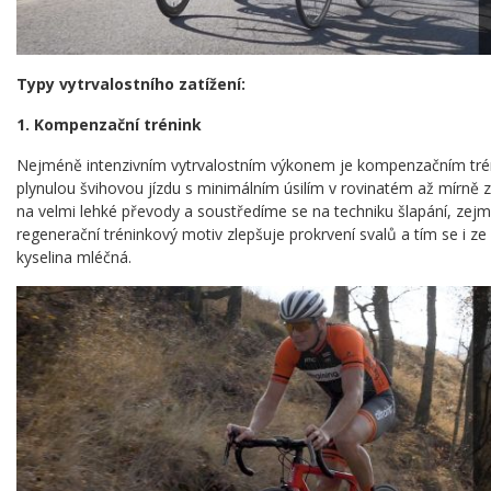
Typy vytrvalostního zatížení:
1. Kompenzační trénink
Nejméně intenzivním vytrvalostním výkonem je kompenzačním trén
plynulou švihovou jízdu s minimálním úsilím v rovinatém až mírně
na velmi lehké převody a soustředíme se na techniku šlapání, ze
regenerační tréninkový motiv zlepšuje prokrvení svalů a tím se i ze 
kyselina mléčná.