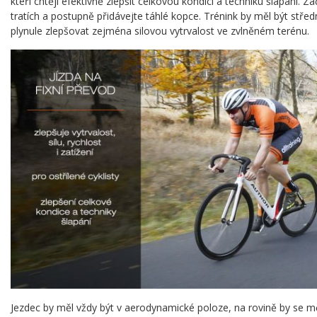
kteří chtějí efektivně zlepšit celkovou kondici a techniku šlapání. Z
tratích a postupně přidávejte táhlé kopce. Trénink by měl být středn
plynule zlepšovat zejména silovou vytrvalost ve zvlněném terénu.
Jezdec by měl vždy být v aerodynamické poloze, na rovině by se mě