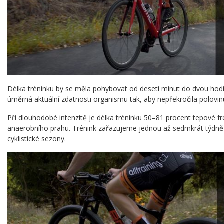
Délka tréninku by se měla pohybovat od deseti minut do dvou hodi
úměrná aktuální zdatnosti organismu tak, aby nepřekročila polovin
Při dlouhodobé intenzitě je délka tréninku 50–81 procent tepové 
anaerobního prahu. Trénink zařazujeme jednou až sedmkrát týdně
cyklistické sezony.