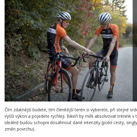
Čím zdatnější budete, tím členitější terén si vyberete, při stejné sr
vyšší výkon a pojedete rychleji. Bikeři by měli absolvovat trénink 
ideálně budou schopni dosáhnout dané intenzity (polní cesty, sing
změn povrchu).