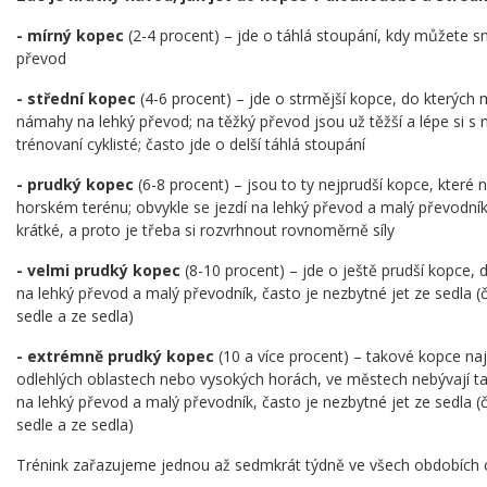
- mírný kopec
(2-4 procent) – jde o táhlá stoupání, kdy můžete sn
převod
- střední kopec
(4-6 procent) – jde o strmější kopce, do kterých 
námahy na lehký převod; na těžký převod jsou už těžší a lépe si s 
trénovaní cyklisté; často jde o delší táhlá stoupání
- prudký kopec
(6-8 procent) – jsou to ty nejprudší kopce, které
horském terénu; obvykle se jezdí na lehký převod a malý převodní
krátké, a proto je třeba si rozvrhnout rovnoměrně síly
- velmi prudký kopec
(8-10 procent) – jde o ještě prudší kopce, 
na lehký převod a malý převodník, často je nezbytné jet ze sedla (
sedle a ze sedla)
- extrémně prudký kopec
(10 a více procent) – takové kopce na
odlehlých oblastech nebo vysokých horách, ve městech nebývají ta
na lehký převod a malý převodník, často je nezbytné jet ze sedla (
sedle a ze sedla)
Trénink zařazujeme jednou až sedmkrát týdně ve všech obdobích cy