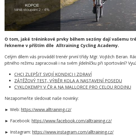
O tom, jaké tréninkové prvky během sezóny dají vašemu tré
řekneme v příštím díle Alltraining Cycling Academy.
Celým dílem vás prováděl trenér první třídy Mgr. Vojtěch Beran. R
pitného režimu zapracovali i na svém jídelníčku při sportování? Využ
CHCI ZLEPŠIT SVOJÍ KONDICI I ZDRAVÍ
ZÁTĚŽOVÝ TEST, VÝBĚR KOLA A NASTAVENÍ POSEDU
CYKLOKEMPY V ČR A NA MALLORCE PRO CELOU RODINU
Nezapomeňte sledovat naše novinky:
► Web:
https://www.alltraining.cz/
► Facebook:
https://www.facebook.com/alltraining.cz/
► Instagram:
https://www.instagram.com/alltraining.cz/