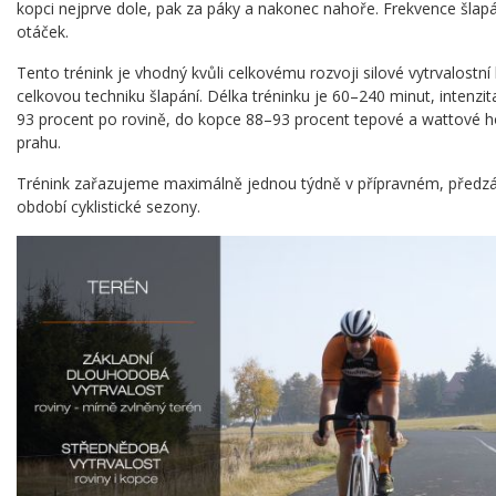
kopci nejprve dole, pak za páky a nakonec nahoře. Frekvence šlap
otáček.
Tento trénink je vhodný kvůli celkovému rozvoji silové vytrvalostní
celkovou techniku šlapání. Délka tréninku je 60–240 minut, intenzit
93 procent po rovině, do kopce 88–93 procent tepové a wattové 
prahu.
Trénink zařazujeme maximálně jednou týdně v přípravném, předz
období cyklistické sezony.