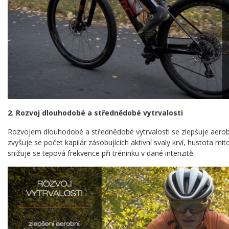
2.
Rozvoj dlouhodobé a střednědobé vytrvalosti
Rozvojem dlouhodobé a střednědobé vytrvalosti se zlepšuje aerob
zvyšuje se počet kapilár zásobujících aktivní svaly krví, hustota mi
snižuje se tepová frekvence při tréninku v dané intenzitě.