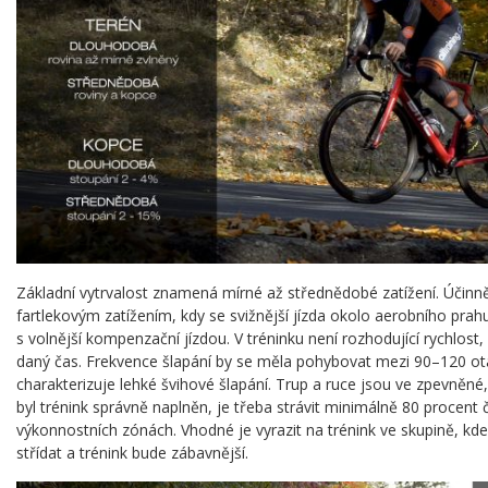
Základní vytrvalost znamená mírné až střednědobé zatížení. Účinně j
fartlekovým zatížením, kdy se svižnější jízda okolo aerobního prahu
s volnější kompenzační jízdou. V tréninku není rozhodující rychlost,
daný čas. Frekvence šlapání by se měla pohybovat mezi 90–120 ot
charakterizuje lehké švihové šlapání. Trup a ruce jsou ve zpevněné
byl trénink správně naplněn, je třeba strávit minimálně 80 procent
výkonnostních zónách. Vhodné je vyrazit na trénink ve skupině, kd
střídat a trénink bude zábavnější.