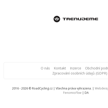
O nás
Kontakt
Inzerce
Obchodní pod
Zpracování osobních údajů (GDPR)
2016 - 2026 © RoadCycling.cz | Všechna práva vyhrazena. |
Webdesi
Fenomio
Flow
|
DA