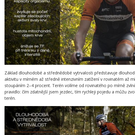
Základ dlouhodobé a střednědobé vytrvalosti představuje dlouhod
aktivitu v mírném až středně intenzivním zatížení v rovinatém až 
stoupáním 2–4 procent. Terén volíme od rovinatého po mírně zvlně
pravidlo: čím zdatnější jsem jezdec, tím rychleji pojedu a můžu zvolit
terén.