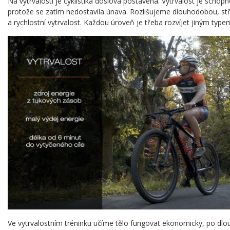
Na vytrvalosti je cyklistika doslova postavená. Vytrvalost je schopn
protože se zatím nedostavila únava. Rozlišujeme dlouhodobou, s
a rychlostní vytrvalost. Každou úroveň je třeba rozvíjet jiným type
Ve vytrvalostním tréninku učíme tělo fungovat ekonomicky, po dl