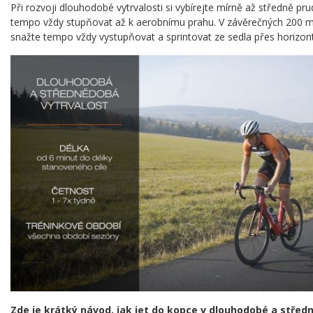
Při rozvoji dlouhodobé vytrvalosti si vybírejte mírně až středně pr
tempo vždy stupňovat až k aerobnímu prahu. V závěrečných 200 m
snažte tempo vždy vystupňovat a sprintovat ze sedla přes horizon
Zde je krátký návod, jak jet do kopce v dlouhodobé a středn