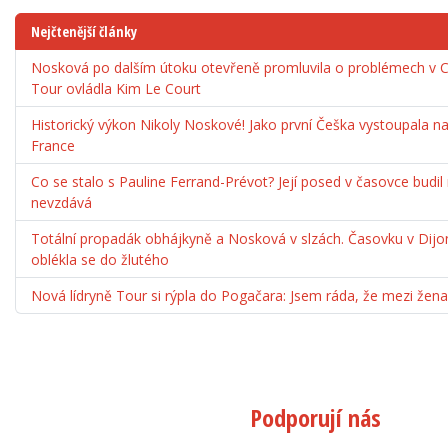
Nejčtenější články
Nosková po dalším útoku otevřeně promluvila o problémech v C
Tour ovládla Kim Le Court
Historický výkon Nikoly Noskové! Jako první Češka vystoupala 
France
Co se stalo s Pauline Ferrand-Prévot? Její posed v časovce budil
nevzdává
Totální propadák obhájkyně a Nosková v slzách. Časovku v Dijo
oblékla se do žlutého
Nová lídryně Tour si rýpla do Pogačara: Jsem ráda, že mezi ž
Podporují nás