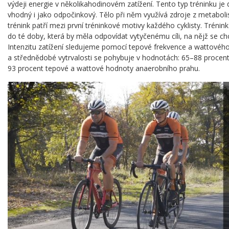
výdeji energie v několikahodinovém zatížení. Tento typ tréninku j
vhodný i jako odpočinkový. Tělo při něm využívá zdroje z metaboli
trénink patří mezi první tréninkové motivy každého cyklisty. Trénin
do té doby, která by měla odpovídat vytyčenému cíli, na nějž se ch
Intenzitu zatížení sledujeme pomocí tepové frekvence a wattovéh
a střednědobé vytrvalosti se pohybuje v hodnotách: 65–88 procent
93 procent tepové a wattové hodnoty anaerobního prahu.