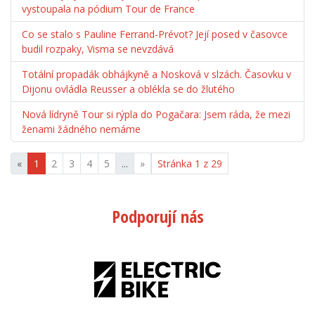
vystoupala na pódium Tour de France
Co se stalo s Pauline Ferrand-Prévot? Její posed v časovce
budil rozpaky, Visma se nevzdává
Totální propadák obhájkyně a Nosková v slzách. Časovku v
Dijonu ovládla Reusser a oblékla se do žlutého
Nová lídryně Tour si rýpla do Pogačara: Jsem ráda, že mezi
ženami žádného nemáme
«
1
2
3
4
5
...
»
Stránka 1 z 29
Podporují nás