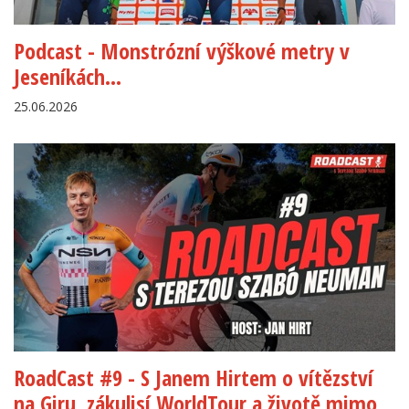
Podcast - Monstrózní výškové metry v
Jeseníkách...
25.06.2026
RoadCast #9 - S Janem Hirtem o vítězství
na Giru, zákulisí WorldTour a životě mimo