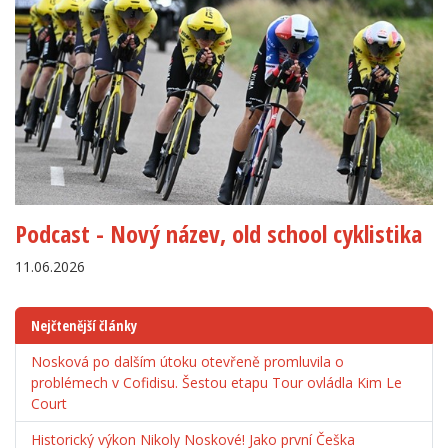
Podcast - Nový název, old school cyklistika
11.06.2026
Nejčtenější články
Nosková po dalším útoku otevřeně promluvila o
problémech v Cofidisu. Šestou etapu Tour ovládla Kim Le
Court
Historický výkon Nikoly Noskové! Jako první Češka