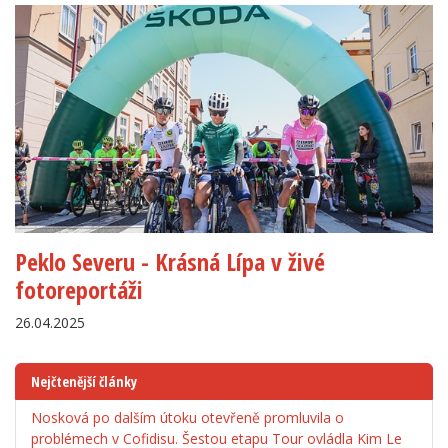
Peklo Severu - Krásná Lípa v živé
fotoreportáži
26.04.2025
Nejčtenější články
Nosková po dalším útoku otevřeně promluvila o
problémech v Cofidisu. Šestou etapu Tour ovládla Kim Le