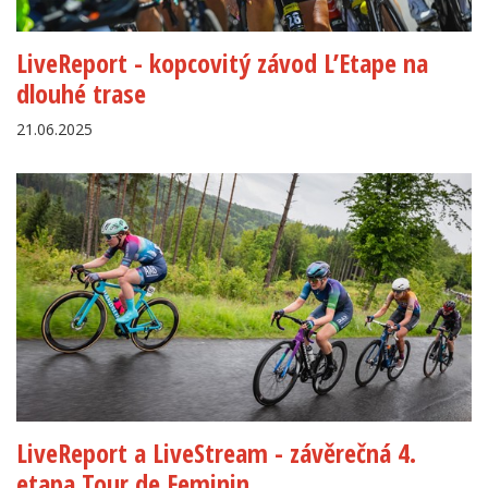
LiveReport - kopcovitý závod L’Etape na
dlouhé trase
21.06.2025
LiveReport a LiveStream - závěrečná 4.
etapa Tour de Feminin