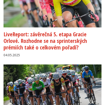
LiveReport: závěrečná 5. etapa Gracie
Orlové. Rozhodne se na sprinterských
prémiích také o celkovém pořadí?
04.05.2025