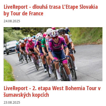
LiveReport - dlouhá trasa L'Etape Slovakia
by Tour de France
24.08.2025
LiveReport - 2. etapa West Bohemia Tour v
šumavských kopcích
23.08.2025