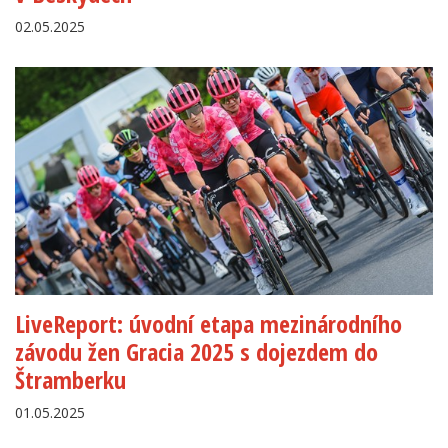
02.05.2025
LiveReport: úvodní etapa mezinárodního
závodu žen Gracia 2025 s dojezdem do
Štramberku
01.05.2025