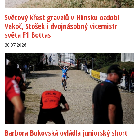
Světový křest gravelů v Hlinsku ozdobí
Vakoč, Stošek i dvojnásobný vicemistr
světa F1 Bottas
30.07.2026
Barbora Bukovská ovládla juniorský short