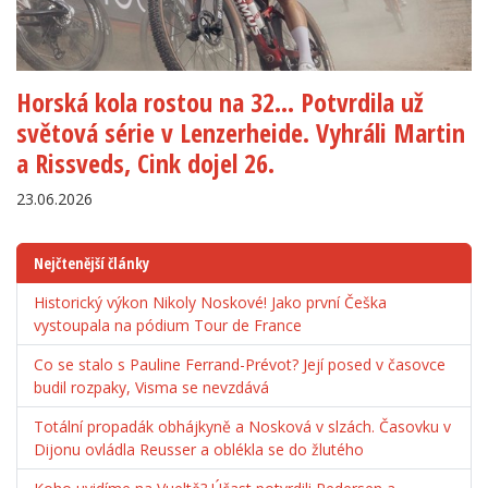
Horská kola rostou na 32… Potvrdila už
světová série v Lenzerheide. Vyhráli Martin
a Rissveds, Cink dojel 26.
23.06.2026
Nejčtenější články
Historický výkon Nikoly Noskové! Jako první Češka
vystoupala na pódium Tour de France
Co se stalo s Pauline Ferrand-Prévot? Její posed v časovce
budil rozpaky, Visma se nevzdává
Totální propadák obhájkyně a Nosková v slzách. Časovku v
Dijonu ovládla Reusser a oblékla se do žlutého