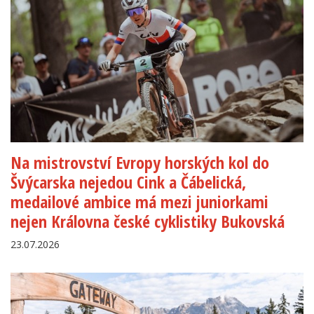
Na mistrovství Evropy horských kol do
Švýcarska nejedou Cink a Čábelická,
medailové ambice má mezi juniorkami
nejen Královna české cyklistiky Bukovská
23.07.2026