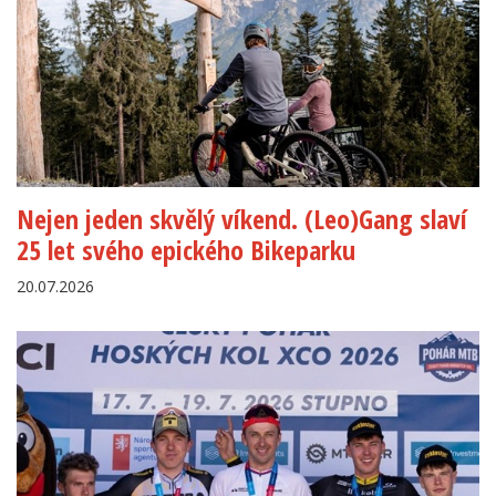
Nejen jeden skvělý víkend. (Leo)Gang slaví
25 let svého epického Bikeparku
20.07.2026