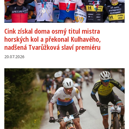
Cink získal doma osmý titul mistra
horských kol a překonal Kulhavého,
nadšená Tvarůžková slaví premiéru
20.07.2026