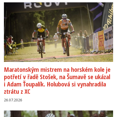
Maratonským mistrem na horském kole je
potřetí v řadě Stošek, na Šumavě se ukázal
i Adam Ťoupalík. Holubová si vynahradila
ztrátu z XC
26.07.2026