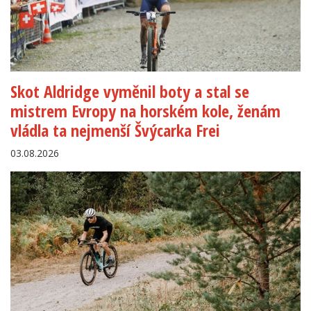
Skot Aldridge vyměnil boty a stal se
mistrem Evropy na horském kole, ženám
vládla ta nejmenší Švýcarka Frei
03.08.2026