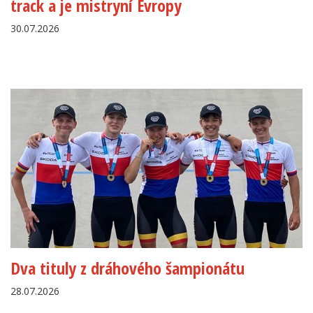
track a je mistryní Evropy
30.07.2026
Dva tituly z dráhového šampionátu
28.07.2026