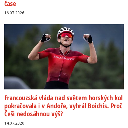
čase
16.07.2026
Francouzská vláda nad světem horských kol
pokračovala i v Andoře, vyhrál Boichis. Proč
Češi nedosáhnou výš?
14.07.2026