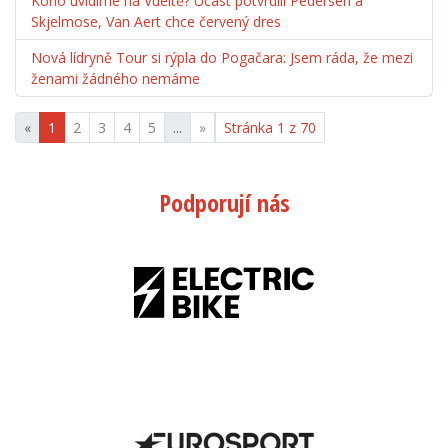
Koho uvidíme na Vueltě? Účast potvrdili Pedersen a
Skjelmose, Van Aert chce červený dres
Nová lídryně Tour si rýpla do Pogačara: Jsem ráda, že mezi
ženami žádného nemáme
«
1
2
3
4
5
...
»
Stránka 1 z 70
Podporují nás