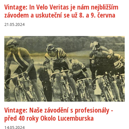
Vintage: In Velo Veritas je nám nejbližším
závodem a uskuteční se už 8. a 9. června
21.05.2024
Vintage: Naše závodění s profesionály -
před 40 roky Okolo Lucemburska
14.05.2024