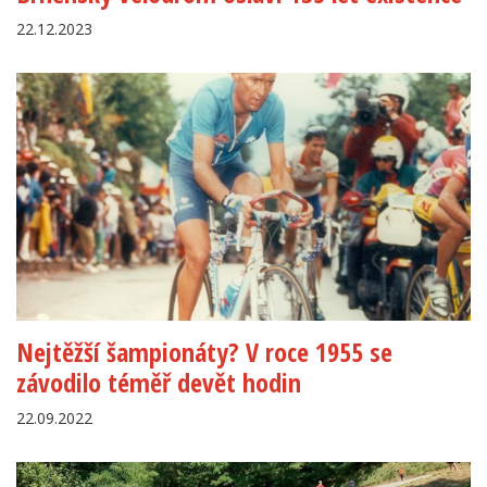
22.12.2023
Nejtěžší šampionáty? V roce 1955 se
závodilo téměř devět hodin
22.09.2022