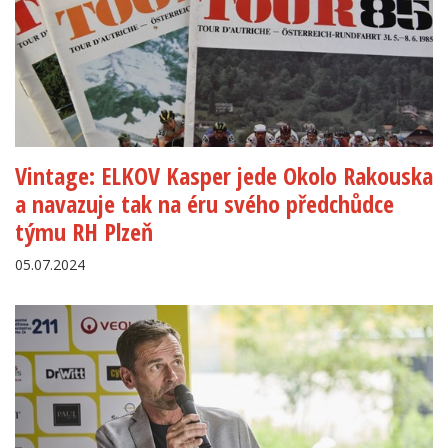
Vintage: ELKOV Kasper jede Okolo Rakouska
a navazuje tak na éru svého předchůdce
týmu RH Plzeň
05.07.2024