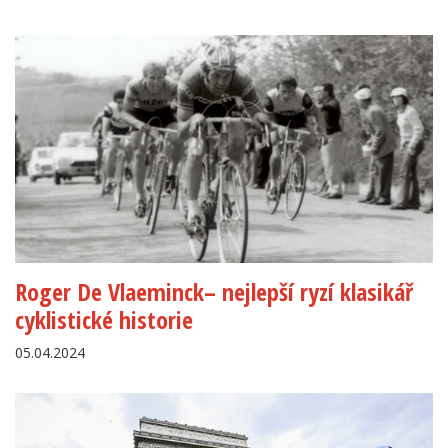
Roger De Vlaeminck– nejlepší ryzí klasikář
cyklistické historie
05.04.2024