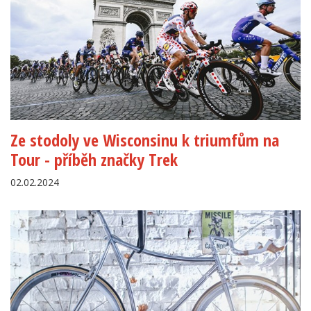
Ze stodoly ve Wisconsinu k triumfům na
Tour - příběh značky Trek
02.02.2024