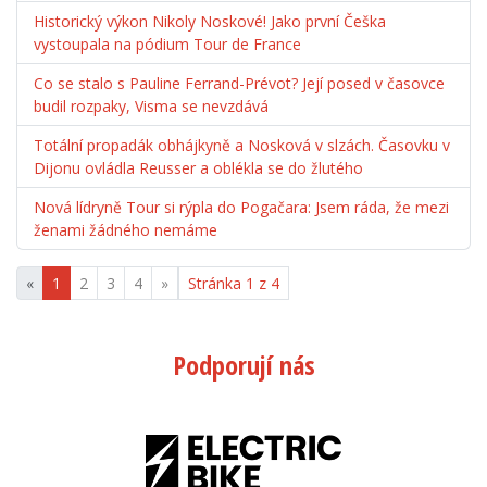
Historický výkon Nikoly Noskové! Jako první Češka
vystoupala na pódium Tour de France
Co se stalo s Pauline Ferrand-Prévot? Její posed v časovce
budil rozpaky, Visma se nevzdává
Totální propadák obhájkyně a Nosková v slzách. Časovku v
Dijonu ovládla Reusser a oblékla se do žlutého
Nová lídryně Tour si rýpla do Pogačara: Jsem ráda, že mezi
ženami žádného nemáme
«
1
2
3
4
»
Stránka 1 z 4
Podporují nás