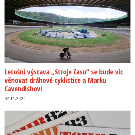
Letošní výstava „Stroje času“ se bude víc
věnovat dráhové cyklistice a Marku
Cavendishovi
04.11.2024