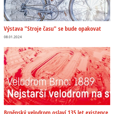
Výstava "Stroje času" se bude opakovat
08.01.2024
Brněnský velodrom oslaví 135 let existence