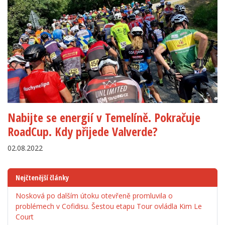
Nabijte se energií v Temelíně. Pokračuje
RoadCup. Kdy přijede Valverde?
02.08.2022
Nejčtenější články
Nosková po dalším útoku otevřeně promluvila o
problémech v Cofidisu. Šestou etapu Tour ovládla Kim Le
Court