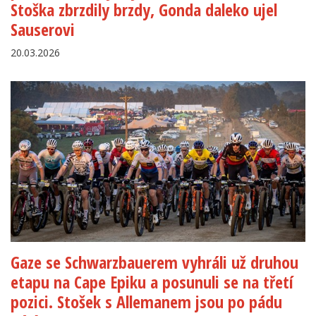
Stoška zbrzdily brzdy, Gonda daleko ujel
Sauserovi
20.03.2026
Gaze se Schwarzbauerem vyhráli už druhou
etapu na Cape Epiku a posunuli se na třetí
pozici. Stošek s Allemanem jsou po pádu