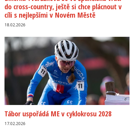
do cross-country, ještě si chce plácnout v
cíli s nejlepšími v Novém Městě
18.02.2026
Tábor uspořádá ME v cyklokrosu 2028
17.02.2026