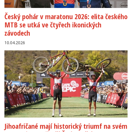
Český pohár v maratonu 2026: elita českého
MTB se utká ve čtyřech ikonických
závodech
10.04.2026
Jihoafričané mají historický triumf na svém