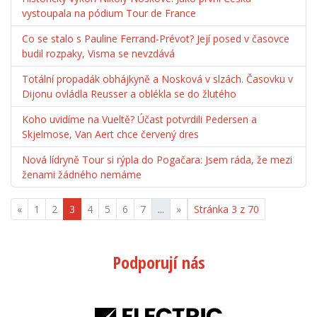
vystoupala na pódium Tour de France
Co se stalo s Pauline Ferrand-Prévot? Její posed v časovce
budil rozpaky, Visma se nevzdává
Totální propadák obhájkyně a Nosková v slzách. Časovku v
Dijonu ovládla Reusser a oblékla se do žlutého
Koho uvidíme na Vueltě? Účast potvrdili Pedersen a
Skjelmose, Van Aert chce červený dres
Nová lídryně Tour si rýpla do Pogačara: Jsem ráda, že mezi
ženami žádného nemáme
«
1
2
3
4
5
6
7
...
»
Stránka 3 z 70
Podporují nás