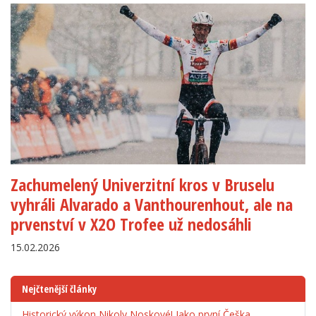
Zachumelený Univerzitní kros v Bruselu
vyhráli Alvarado a Vanthourenhout, ale na
prvenství v X2O Trofee už nedosáhli
15.02.2026
Nejčtenější články
Historický výkon Nikoly Noskové! Jako první Češka