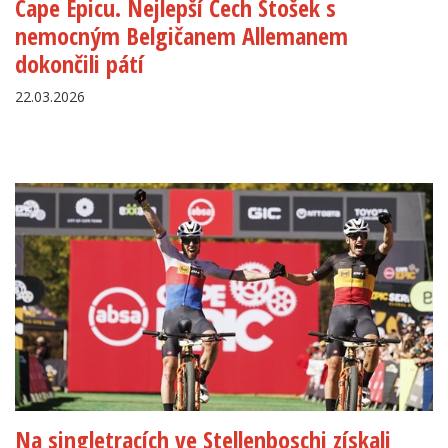
Cape Epicu. Nejlepší Čech Stošek s
nemocným Belgičanem Allemanem
dokončili pátí
22.03.2026
Na singletracích ve Stellenboschi získali