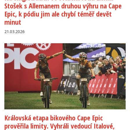
Stošek s Allemanem druhou výhru na Cape
Epic, k pódiu jim ale chybí téměř devět
minut
21.03.2026
Královská etapa bikového Cape Epic
prověřila limity. Vyhráli vedoucí Italové,