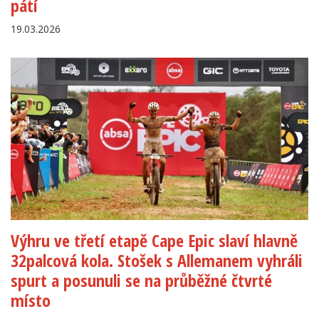
pátí
19.03.2026
Výhru ve třetí etapě Cape Epic slaví hlavně
32palcová kola. Stošek s Allemanem vyhráli
spurt a posunuli se na průběžné čtvrté
místo