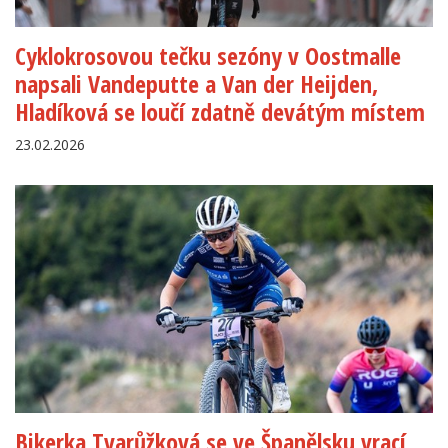
Cyklokrosovou tečku sezóny v Oostmalle
napsali Vandeputte a Van der Heijden,
Hladíková se loučí zdatně devátým místem
23.02.2026
Bikerka Tvarůžková se ve Španělsku vrací