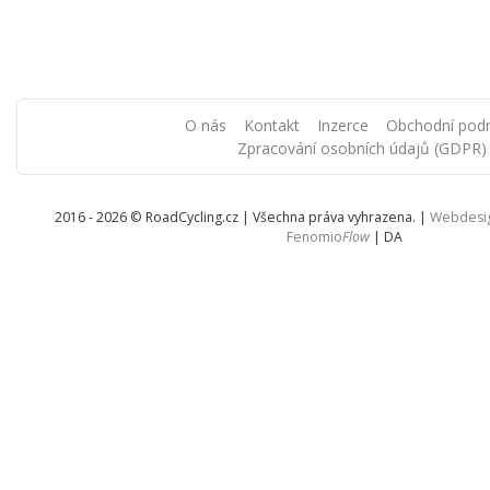
O nás
Kontakt
Inzerce
Obchodní pod
Zpracování osobních údajů (GDPR)
2016 - 2026 © RoadCycling.cz | Všechna práva vyhrazena. |
Webdesi
Fenomio
Flow
|
DA