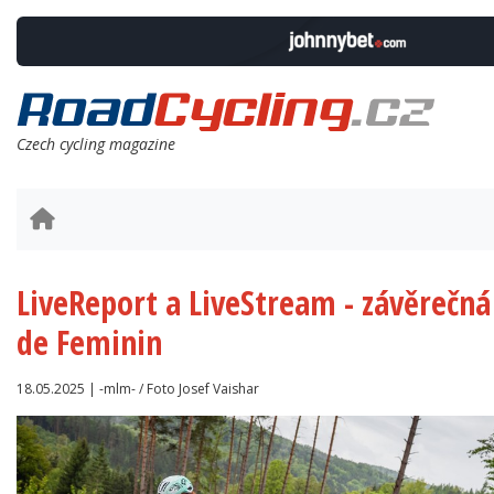
Czech cycling magazine
LiveReport a LiveStream - závěrečná
de Feminin
18.05.2025 | -mlm- / Foto Josef Vaishar