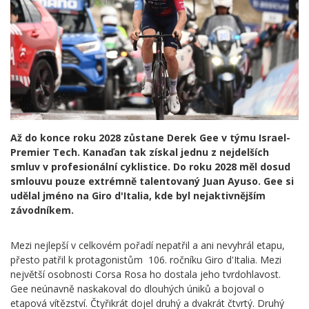
Až do konce roku 2028 zůstane Derek Gee v týmu Israel-
Premier Tech. Kanaďan tak získal jednu z nejdelších
smluv v profesionální cyklistice. Do roku 2028 měl dosud
smlouvu pouze extrémně talentovaný Juan Ayuso. Gee si
udělal jméno na Giro d'Italia, kde byl nejaktivnějším
závodníkem.
Mezi nejlepší v celkovém pořadí nepatřil a ani nevyhrál etapu,
přesto patřil k protagonistům 106. ročníku Giro d'Italia. Mezi
největší osobnosti Corsa Rosa ho dostala jeho tvrdohlavost.
Gee neúnavně naskakoval do dlouhých úniků a bojoval o
etapová vítězství. Čtyřikrát dojel druhý a dvakrát čtvrtý. Druhý