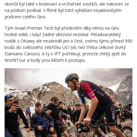
skončil byl také v bodovací a vrchařské soutěži, ale nakonec se
na pódium podíval. V Římě byl totiž vyhlášen nejaktivnějším
jezdcem celého Gira.
Tým Israel-Premier Tech byl především díky němu na Giru
hodně vidět, i když žádné vítězství nezískal. Pětadvacetiletý
rodák z Ottawy ale nezávodil jen o čest, svému týmu přinesl 990
bodů do světového žebříčku UCI (víc než třeba celkově čtvrtý
Damiano Caruso). A ty v IPT potřebují, protože chtějí zpět do
WorldTour a body jsou klíčem k postupu.