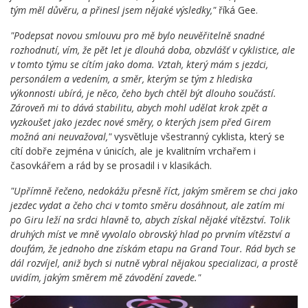
tým měl důvěru, a přinesl jsem nějaké výsledky,"
říká Gee.
"Podepsat novou smlouvu pro mě bylo neuvěřitelně snadné
rozhodnutí, vím, že pět let je dlouhá doba, obzvlášť v cyklistice, ale
v tomto týmu se cítím jako doma. Vztah, který mám s jezdci,
personálem a vedením, a směr, kterým se tým z hlediska
výkonnosti ubírá, je něco, čeho bych chtěl být dlouho součástí.
Zároveň mi to dává stabilitu, abych mohl udělat krok zpět a
vyzkoušet jako jezdec nové směry, o kterých jsem před Girem
možná ani neuvažoval,"
vysvětluje všestranný cyklista, který se
cítí dobře zejména v únicích, ale je kvalitním vrchařem i
časovkářem a rád by se prosadil i v klasikách.
"Upřímně řečeno, nedokážu přesně říct, jakým směrem se chci jako
jezdec vydat a čeho chci v tomto směru dosáhnout, ale zatím mi
po Giru leží na srdci hlavně to, abych získal nějaké vítězství. Tolik
druhých míst ve mně vyvolalo obrovský hlad po prvním vítězství a
doufám, že jednoho dne získám etapu na Grand Tour. Rád bych se
dál rozvíjel, aniž bych si nutně vybral nějakou specializaci, a prostě
uvidím, jakým směrem mě závodění zavede."