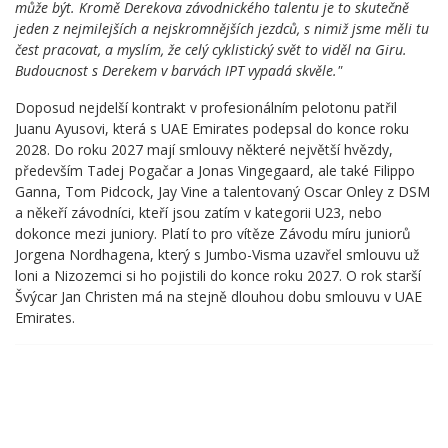
může být. Kromě Derekova závodnického talentu je to skutečně
jeden z nejmilejších a nejskromnějších jezdců, s nimiž jsme měli tu
čest pracovat, a myslím, že celý cyklistický svět to viděl na Giru.
Budoucnost s Derekem v barvách IPT vypadá skvěle."
Doposud nejdelší kontrakt v profesionálním pelotonu patřil
Juanu Ayusovi, která s UAE Emirates podepsal do konce roku
2028. Do roku 2027 mají smlouvy některé největší hvězdy,
především Tadej Pogačar a Jonas Vingegaard, ale také Filippo
Ganna, Tom Pidcock, Jay Vine a talentovaný Oscar Onley z DSM
a někeří závodníci, kteří jsou zatím v kategorii U23, nebo
dokonce mezi juniory. Platí to pro vítěze Závodu míru juniorů
Jorgena Nordhagena, který s Jumbo-Visma uzavřel smlouvu už
loni a Nizozemci si ho pojistili do konce roku 2027. O rok starší
Švýcar Jan Christen má na stejně dlouhou dobu smlouvu v UAE
Emirates.