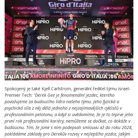
Spokojený je také Kjell Carlstrom, generální ředitel týmu Israel-
Premier Tech:
"Derek Gee je fenomenální jezdec, kterého
považujeme za budoucího lídra našeho týmu. Jeho fyzická a
psychická síla z něj dělá jednoho z nejzajímavějších cyklistů v
profesionálním pelotonu, a když si uvědomíme, že je to teprve jeho
první rok profesionální kariéry, nemůžeme se dočkat, co dokáže v
budoucnu. Tím, že jsme s ním podepsali smlouvu až do roku 2028,
pokládáme základy pro Derekův rozvoj v nejlepšího jezdce, jakým