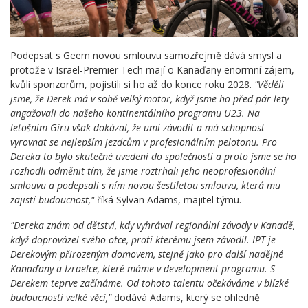
Podepsat s Geem novou smlouvu samozřejmě dává smysl a
protože v Israel-Premier Tech mají o Kanaďany enormní zájem,
kvůli sponzorům, pojistili si ho až do konce roku 2028.
"Věděli
jsme, že Derek má v sobě velký motor, když jsme ho před pár lety
angažovali do našeho kontinentálního programu U23. Na
letošním Giru však dokázal, že umí závodit a má schopnost
vyrovnat se nejlepším jezdcům v profesionálním pelotonu. Pro
Dereka to bylo skutečné uvedení do společnosti a proto jsme se ho
rozhodli odměnit tím, že jsme roztrhali jeho neoprofesionální
smlouvu a podepsali s ním novou šestiletou smlouvu, která mu
zajistí budoucnost,"
říká Sylvan Adams, majitel týmu.
"Dereka znám od dětství, kdy vyhrával regionální závody v Kanadě,
když doprovázel svého otce, proti kterému jsem závodil. IPT je
Derekovým přirozeným domovem, stejně jako pro další nadějné
Kanaďany a Izraelce, které máme v development programu. S
Derekem teprve začínáme. Od tohoto talentu očekáváme v blízké
budoucnosti velké věci,"
dodává Adams, který se ohledně