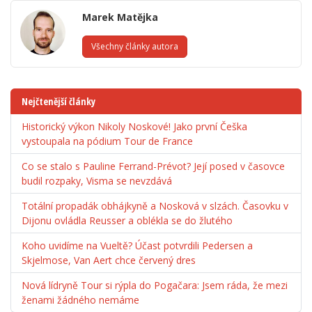
Marek Matějka
Všechny články autora
Nejčtenější články
Historický výkon Nikoly Noskové! Jako první Češka
vystoupala na pódium Tour de France
Co se stalo s Pauline Ferrand-Prévot? Její posed v časovce
budil rozpaky, Visma se nevzdává
Totální propadák obhájkyně a Nosková v slzách. Časovku v
Dijonu ovládla Reusser a oblékla se do žlutého
Koho uvidíme na Vueltě? Účast potvrdili Pedersen a
Skjelmose, Van Aert chce červený dres
Nová lídryně Tour si rýpla do Pogačara: Jsem ráda, že mezi
ženami žádného nemáme