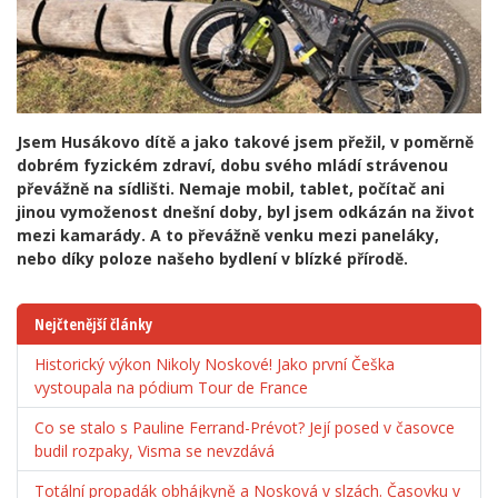
Jsem Husákovo dítě a jako takové jsem přežil, v poměrně
dobrém fyzickém zdraví, dobu svého mládí strávenou
převážně na sídlišti. Nemaje mobil, tablet, počítač ani
jinou vymoženost dnešní doby, byl jsem odkázán na život
mezi kamarády. A to převážně venku mezi paneláky,
nebo díky poloze našeho bydlení v blízké přírodě.
Nejčtenější články
Historický výkon Nikoly Noskové! Jako první Češka
vystoupala na pódium Tour de France
Co se stalo s Pauline Ferrand-Prévot? Její posed v časovce
budil rozpaky, Visma se nevzdává
Totální propadák obhájkyně a Nosková v slzách. Časovku v