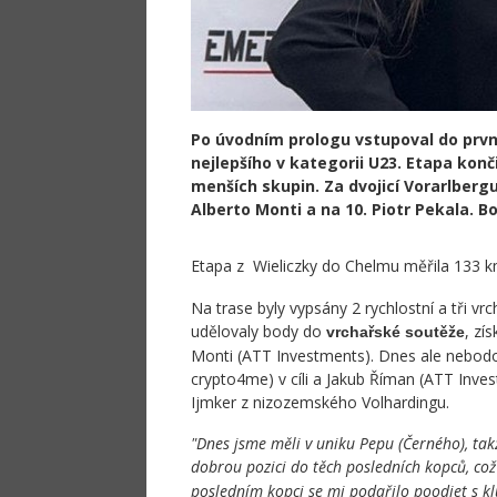
Po úvodním prologu vstupoval do první
nejlepšího v kategorii U23. Etapa konč
menších skupin. Za dvojicí Vorarlbergu p
Alberto Monti a na 10. Piotr Pekala. B
Etapa z Wieliczky do Chelmu měřila 133 
Na trase byly vypsány 2 rychlostní a tři vrch
udělovaly body do
, zís
vrchařské soutěže
Monti (ATT Investments). Dnes ale nebodov
crypto4me) v cíli a Jakub Říman (ATT Inves
Ijmker z nizozemského Volhardingu.
"Dnes jsme měli v uniku Pepu (Černého), tak
dobrou pozici do těch posledních kopců, což
posledním kopci se mi podařilo poodjet s klu