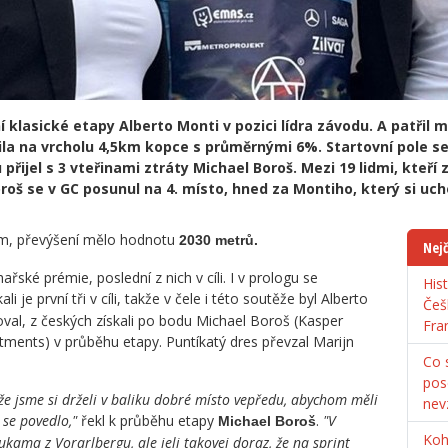
 klasické etapy Alberto Monti v pozici lídra závodu. A patřil
ila na vrcholu 4,5km kopce s průměrnými 6%. Startovní pole se 
řijel s 3 vteřinami ztráty Michael Boroš. Mezi 19 lidmi, kteří zt
oroš se v GC posunul na 4. místo, hned za Montiho, který si uch
km, převýšení mělo hodnotu
2030 metrů.
Nejč
ařské prémie, poslední z nich v cíli. I v prologu se
His
kali je první tři v cíli, takže v čele i této soutěže byl Alberto
Češ
al, z českých získali po bodu Michael Boroš (Kasper
Fra
tments) v průběhu etapy. Puntíkatý dres převzal Marijn
Co s
pos
že jsme si drželi v baliku dobré místo vepředu, abychom měli
nev
 se povedlo,"
řekl k průběhu etapy
.
"V
Michael Boroš
Koh
kama z Vorarlbergu, ale jeli takovej doraz, že na sprint