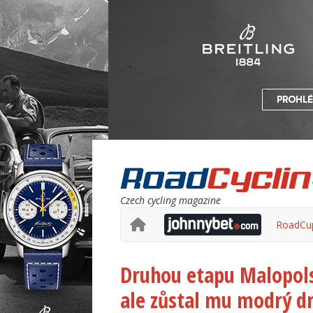
Czech cycling magazine
RoadCu
Druhou etapu Malopolsk
ale zůstal mu modrý dr