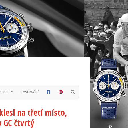
ilnici
Cestování
lesl na třetí místo,
 GC čtvrtý