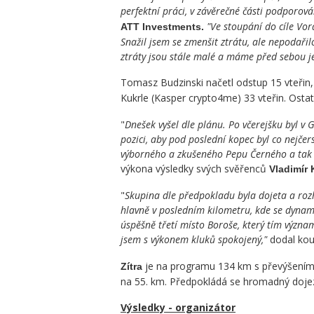
perfektní práci, v závěrečné části podporo
"Ve stoupání do cíle Vora
ATT Investments.
Snažil jsem se zmenšit ztrátu, ale nepodařil
ztráty jsou stále malé a máme před sebou je
Tomasz Budzinski načetl odstup 15 vteřin
Kukrle (Kasper crypto4me) 33 vteřin. Ostatn
"
Dnešek vyšel dle plánu. Po včerejšku byl v G
pozici, aby pod poslední kopec byl co nejčer
výborného a zkušeného Pepu Černého a tak os
výkona výsledky svých svěřenců
Vladimír K
"
Skupina dle předpokladu byla dojeta a roz
hlavně v posledním kilometru, kde se dynam
úspěšně třetí místo Boroše, který tím význa
jsem s výkonem kluků spokojený,"
dodal ko
je na programu 134 km s převýšením
Zítra
na 55. km. Předpokládá se hromadný dojez
Výsledky - organizátor