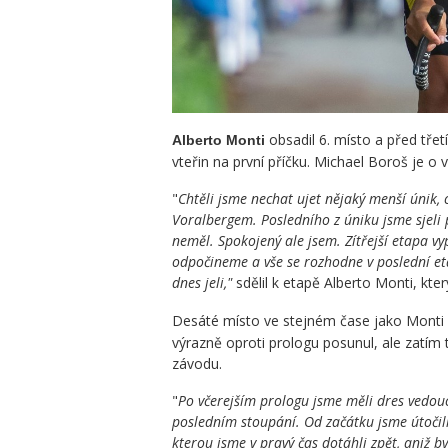
obsadil 6. místo a před třetí
Alberto Monti
vteřin na první příčku. Michael Boroš je o v
"
Chtěli jsme nechat ujet nějaký menší únik, 
Voralbergem. Posledního z úniku jsme sjeli 
neměl. Spokojený ale jsem. Zítřejší etapa vy
odpočineme a vše se rozhodne v poslední eta
dnes jeli,"
sdělil k etapě Alberto Monti, kter
Desáté místo ve stejném čase jako Monti
výrazně oproti prologu posunul, ale zatím t
závodu.
"
Po včerejším prologu jsme měli dres vedouc
posledním stoupání.
Od začátku jsme útočil
kterou jsme v pravý čas dotáhli zpět, aniž b