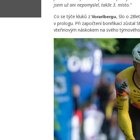
jsem už ani nepomyslel, takže 3. místo."
Co se týče kluků z
, šlo o 28l
Vorarlbergu
v prologu. Při započtení bonifikací zůstal
vteřinovým náskokem na svého týmového