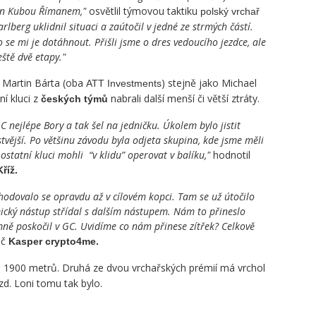
ván Kubou Římanem,"
osvětlil týmovou taktiku
polský vrchař
rlberg uklidnil situaci a zaútočil v jedné ze strmých částí.
o se mi je dotáhnout. Přišli jsme o dres vedoucího jezdce, ale
ště dvě etapy."
, Martin Bárta (oba
) stejně jako Michael
ATT Investments
í kluci z
nabrali další menší či větší ztráty.
českých týmů
C nejlépe Bory a tak šel na jedničku. Úkolem bylo jistit
stvější. Po většinu závodu byla odjeta skupina, kde jsme měli
tatní kluci mohli “v klidu” operovat v balíku,"
hodnotil
říž.
hodovalo se opravdu až v cílovém kopci. Tam se už útočilo
ický nástup střídal s dalším nástupem. Nám to přineslo
mně poskočil v GC. Uvidíme co nám přinese zítřek? Celkově
uč
Kasper crypto4me.
 1900 metrů. Druhá ze dvou vrchařských prémií má vrchol
d. Loni tomu tak bylo.