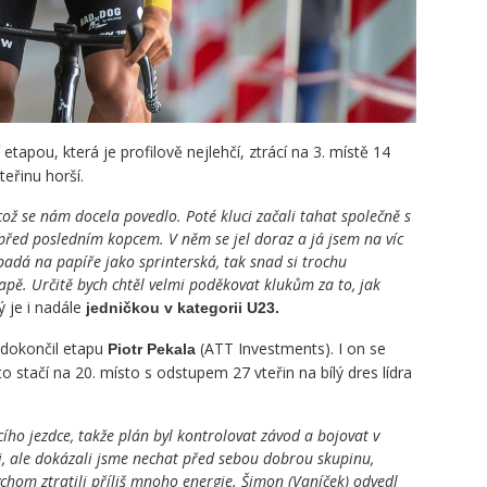
 etapou, která je profilově nejlehčí, ztrácí na 3. místě 14
teřinu horší.
což se nám docela povedlo. Poté kluci začali tahat společně s
před posledním kopcem. V něm se jel doraz a já jsem na víc
padá na papíře jako sprinterská, tak snad si trochu
pě. Určitě bych chtěl velmi poděkovat klukům za to, jak
ý je i nadále
jedničkou v kategorii U23.
 dokončil etapu
(ATT Investments). I on se
Piotr Pekala
o stačí na 20. místo s odstupem 27 vteřin na bílý dres lídra
ího jezdce, takže plán byl kontrolovat závod a bojovat v
i, ale dokázali jsme nechat před sebou dobrou skupinu,
ychom ztratili příliš mnoho energie. Šimon (Vaníček) odvedl