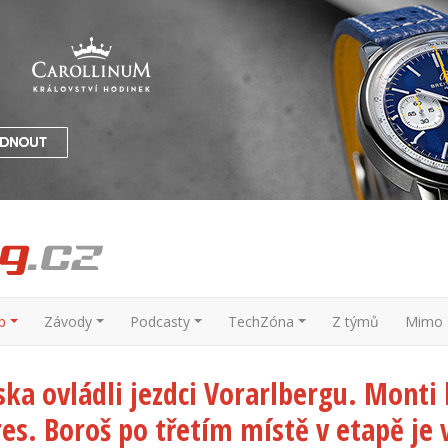
p
Závody
Podcasty
TechZóna
Z týmů
Mimo s
a ovládli jezdci Vorarlbergu. Monti k
es. Boroš po třetím místě v etapě je v