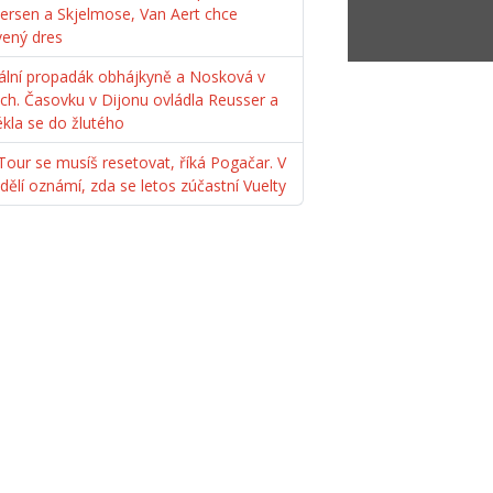
ersen a Skjelmose, Van Aert chce
vený dres
ální propadák obhájkyně a Nosková v
ách. Časovku v Dijonu ovládla Reusser a
ékla se do žlutého
Tour se musíš resetovat, říká Pogačar. V
dělí oznámí, zda se letos zúčastní Vuelty