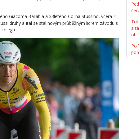
Ped
čer
etého Giacoma Ballabia a 33letého Colina Stüssiho, včera 2.
Tot
 Stüssi druhý a Ital se stal novým průběžným lídrem závodu s
slz
 kolegu.
obl
Po 
pon