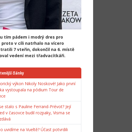
 mu tím pádem i modrý dres pro
proto v cíli natrhalo na vícero
ratili 7 vteřin, dokončil na 6. místě
oval vedení mezi třadvacítkáři.
tenější články
torický výkon Nikoly Noskové! Jako první
ka vystoupala na pódium Tour de
nce
e stalo s Pauline Ferrand-Prévot? Její
ed v časovce budil rozpaky, Visma se
zdává
o uvidíme na Vueltě? Účast potvrdili