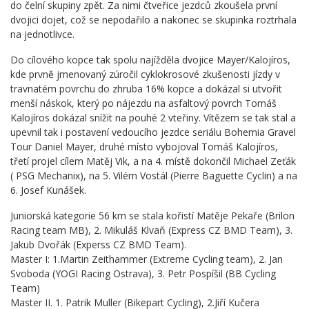
do čelní skupiny zpět. Za nimi čtveřice jezdců zkoušela první
dvojici dojet, což se nepodařilo a nakonec se skupinka roztrhala
na jednotlivce.
Do cílového kopce tak spolu najížděla dvojice Mayer/Kalojíros,
kde prvně jmenovaný zúročil cyklokrosové zkušenosti jízdy v
travnatém povrchu do zhruba 16% kopce a dokázal si utvořit
menší náskok, který po nájezdu na asfaltový povrch Tomáš
Kalojíros dokázal snížit na pouhé 2 vteřiny. Vítězem se tak stal a
upevnil tak i postavení vedoucího jezdce seriálu Bohemia Gravel
Tour Daniel Mayer, druhé místo vybojoval Tomáš Kalojíros,
třetí projel cílem Matěj Vik, a na 4. místě dokončil Michael Zeťák
( PSG Mechanix), na 5. Vilém Vostál (Pierre Baguette Cyclin) a na
6. Josef Kunášek.
Juniorská kategorie 56 km se stala kořistí Matěje Pekaře (Brilon
Racing team MB), 2. Mikuláš Klvaň (Express CZ BMD Team), 3.
Jakub Dvořák (Experss CZ BMD Team).
Master I: 1.Martin Zeithammer (Extreme Cycling team), 2. Jan
Svoboda (YOGI Racing Ostrava), 3. Petr Pospíšil (BB Cycling
Team)
Master II. 1. Patrik Muller (Bikepart Cycling), 2.Jiří Kučera