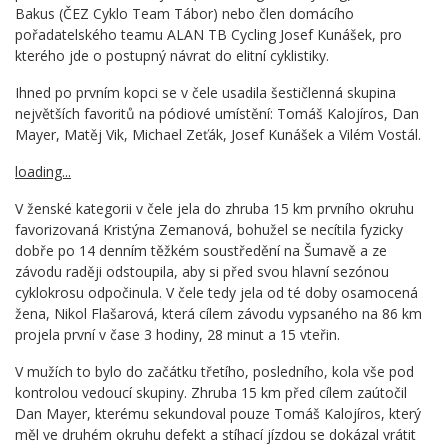
Bakus (ČEZ Cyklo Team Tábor) nebo člen domácího
pořadatelského teamu ALAN TB Cycling Josef Kunášek, pro
kterého jde o postupný návrat do elitní cyklistiky.
Ihned po prvním kopci se v čele usadila šestičlenná skupina
největších favoritů na pódiové umístění: Tomáš Kalojíros, Dan
Mayer, Matěj Vik, Michael Zeťák, Josef Kunášek a Vilém Vostál.
loading...
V ženské kategorii v čele jela do zhruba 15 km prvního okruhu
favorizovaná Kristýna Zemanová, bohužel se necítila fyzicky
dobře po 14 denním těžkém soustředění na Šumavě a ze
závodu raději odstoupila, aby si před svou hlavní sezónou
cyklokrosu odpočinula. V čele tedy jela od té doby osamocená
žena, Nikol Flašarová, která cílem závodu vypsaného na 86 km
projela první v čase 3 hodiny, 28 minut a 15 vteřin.
V mužích to bylo do začátku třetího, posledního, kola vše pod
kontrolou vedoucí skupiny. Zhruba 15 km před cílem zaútočil
Dan Mayer, kterému sekundoval pouze Tomáš Kalojíros, který
měl ve druhém okruhu defekt a stíhací jízdou se dokázal vrátit