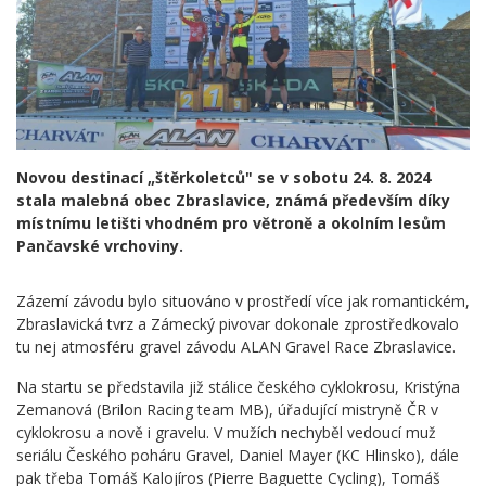
Novou destinací „štěrkoletců" se v sobotu 24. 8. 2024
stala malebná obec Zbraslavice, známá především díky
místnímu letišti vhodném pro větroně a okolním lesům
Pančavské vrchoviny.
Zázemí závodu bylo situováno v prostředí více jak romantickém,
Zbraslavická tvrz a Zámecký pivovar dokonale zprostředkovalo
tu nej atmosféru gravel závodu ALAN Gravel Race Zbraslavice.
Na startu se představila již stálice českého cyklokrosu, Kristýna
Zemanová (Brilon Racing team MB), úřadující mistryně ČR v
cyklokrosu a nově i gravelu. V mužích nechyběl vedoucí muž
seriálu Českého poháru Gravel, Daniel Mayer (KC Hlinsko), dále
pak třeba Tomáš Kalojíros (Pierre Baguette Cycling), Tomáš