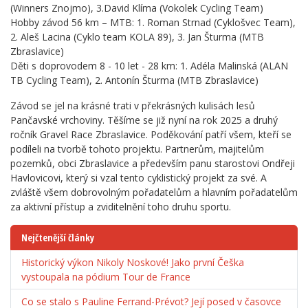
(Winners Znojmo), 3.David Klíma (Vokolek Cycling Team)
Hobby závod 56 km – MTB: 1. Roman Strnad (Cyklošvec Team),
2. Aleš Lacina (Cyklo team KOLA 89), 3. Jan Šturma (MTB
Zbraslavice)
Děti s doprovodem 8 - 10 let - 28 km: 1. Adéla Malinská (ALAN
TB Cycling Team), 2. Antonín Šturma (MTB Zbraslavice)
Závod se jel na krásné trati v překrásných kulisách lesů
Pančavské vrchoviny. Těšíme se již nyní na rok 2025 a druhý
ročník Gravel Race Zbraslavice. Poděkování patří všem, kteří se
podíleli na tvorbě tohoto projektu. Partnerům, majitelům
pozemků, obci Zbraslavice a především panu starostovi Ondřeji
Havlovicovi, který si vzal tento cyklistický projekt za své. A
zvláště všem dobrovolným pořadatelům a hlavním pořadatelům
za aktivní přístup a zviditelnění toho druhu sportu.
Nejčtenější články
Historický výkon Nikoly Noskové! Jako první Češka
vystoupala na pódium Tour de France
Co se stalo s Pauline Ferrand-Prévot? Její posed v časovce