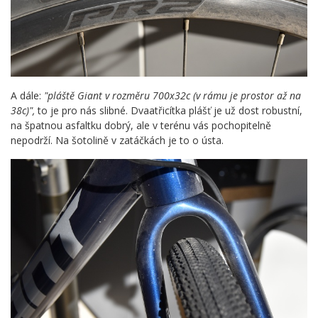
A dále:
"pláště Giant v rozměru 700x32c (v rámu je prostor až na
38c)",
to je pro nás slibné. Dvaatřicítka plášť je už dost robustní,
na špatnou asfaltku dobrý, ale v terénu vás pochopitelně
nepodrží. Na šotolině v zatáčkách je to o ústa.