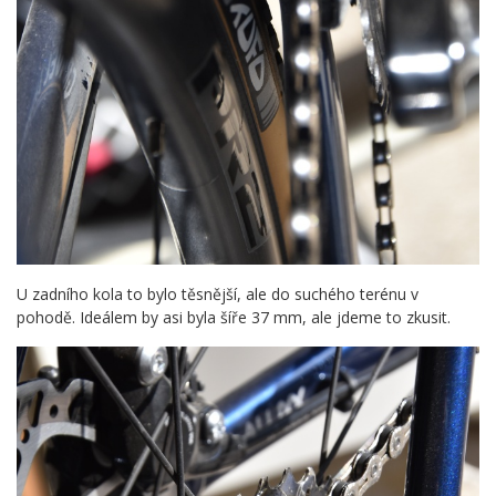
U zadního kola to bylo těsnější, ale do suchého terénu v
pohodě. Ideálem by asi byla šíře 37 mm, ale jdeme to zkusit.