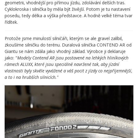
geometrii, vhodnější pro přímou jízdu, zdolávání delších tras.
Cyklokroska i silnička by měla být živější. Potom je tu nastavení
posedu, tedy délka a výška představce. A hodně velké téma tvar
řídítek.
Protože jsme minulostí silničáři, kterým se ale gravel zalíbil,
zkoušíme silničku do terénu. Duralová silnička CONTEND AR od
Giantu se nám zdála jako vhodný základ. Výrobce ji deklaruje
jako: "
Modely Contend AR jsou postavené na lehkých hliníkových
rámech ALUXX, které jsou speciálně navržené tak, aby jízdní
vlastnosti byly skvěle vyvážené a váš pocit z jízdy co nejpříjemnější,
a to i na hrubších silnicích."