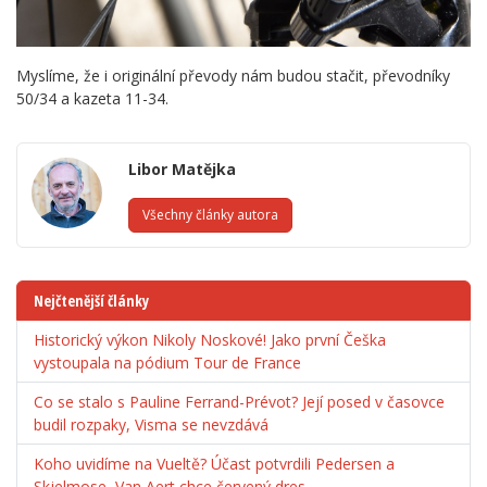
Myslíme, že i originální převody nám budou stačit, převodníky
50/34 a kazeta 11-34.
Libor Matějka
Všechny články autora
Nejčtenější články
Historický výkon Nikoly Noskové! Jako první Češka
vystoupala na pódium Tour de France
Co se stalo s Pauline Ferrand-Prévot? Její posed v časovce
budil rozpaky, Visma se nevzdává
Koho uvidíme na Vueltě? Účast potvrdili Pedersen a
Skjelmose, Van Aert chce červený dres