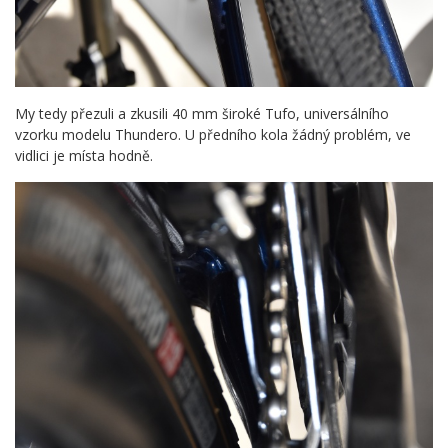
My tedy přezuli a zkusili 40 mm široké Tufo, universálního
vzorku modelu Thundero. U předního kola žádný problém, ve
vidlici je místa hodně.