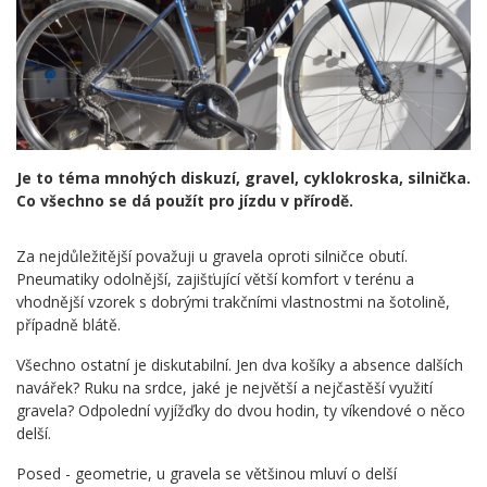
Je to téma mnohých diskuzí, gravel, cyklokroska, silnička.
Co všechno se dá použít pro jízdu v přírodě.
Za nejdůležitější považuji u gravela oproti silničce obutí.
Pneumatiky odolnější, zajišťující větší komfort v terénu a
vhodnější vzorek s dobrými trakčními vlastnostmi na šotolině,
případně blátě.
Všechno ostatní je diskutabilní. Jen dva košíky a absence dalších
navářek? Ruku na srdce, jaké je největší a nejčastěší využití
gravela? Odpolední vyjížďky do dvou hodin, ty víkendové o něco
delší.
Posed - geometrie, u gravela se většinou mluví o delší