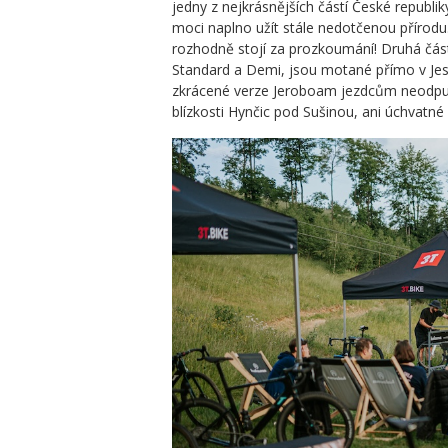
jedny z nejkrásnějších částí České republi
moci naplno užít stále nedotčenou přírodu.
rozhodně stojí za prozkoumání! Druhá část 
Standard a Demi, jsou motané přímo v Jese
zkrácené verze Jeroboam jezdcům neodpu
blízkosti Hynčic pod Sušinou, ani úchvatné