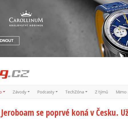
p
Závody
Podcasty
TechZóna
Z týmů
Mimo s
l Jeroboam se poprvé koná v Česku. Už