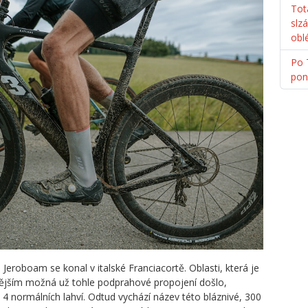
Tot
slz
obl
Po 
pon
Jeroboam se konal v italské Franciacortě. Oblasti, která je
ším možná už tohle podprahové propojení došlo,
 4 normálních lahví. Odtud vychází název této bláznivé, 300