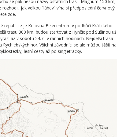
duchu se pak nesou názvy ostatních tras - Magnum 150 km,
rozhodli, jak velkou “láhev” vína si předposlední červnový
žete zde.
 republice je Kolovna Bikecentrum v podhůří Králického
jdelší trasu 300 km, budou startovat z Hynčic pod Sušinou už
yrazí až v sobotu 24. 6. v ranních hodinách. Nejdelší trasa
 a
Rychlebských hor
. Všichni závodníci se ale můžou těšit na
yklostezky, lesní cesty až po singletracky.