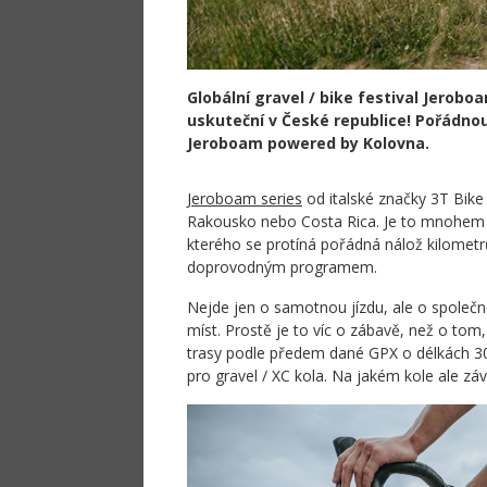
Globální gravel / bike festival Jerob
uskuteční v České republice! Pořádnou
Jeroboam powered by Kolovna.
Jeroboam series
od italské značky 3T Bike 
Rakousko nebo Costa Rica. Je to mnohem víc 
kterého se protíná pořádná nálož kilomet
doprovodným programem.
Nejde jen o samotnou jízdu, ale o společně
míst. Prostě je to víc o zábavě, než o tom,
trasy podle předem dané GPX o délkách 30
pro gravel / XC kola. Na jakém kole ale záv