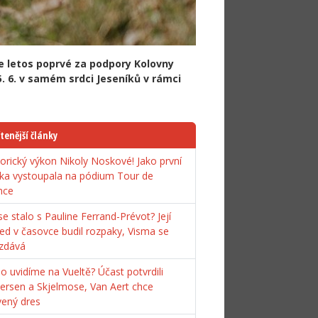
se letos poprvé za podpory Kolovny
. 6. v samém srdci Jeseníků v rámci
tenější články
torický výkon Nikoly Noskové! Jako první
ka vystoupala na pódium Tour de
nce
e stalo s Pauline Ferrand-Prévot? Její
ed v časovce budil rozpaky, Visma se
zdává
o uvidíme na Vueltě? Účast potvrdili
ersen a Skjelmose, Van Aert chce
vený dres