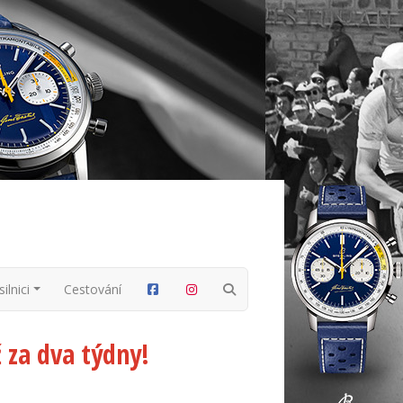
ilnici
Cestování
 za dva týdny!