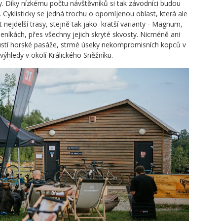
ky. Díky nízkému počtu návštěvníků si tak závodníci budou
 Cyklisticky se jedná trochu o opomíjenou oblast, která ale
nejdelší trasy, stejně tak jako kratší varianty - Magnum,
níkách, přes všechny jejich skryté skvosty. Nicméně ani
stí horské pasáže, strmé úseky nekompromisních kopců v
 výhledy v okolí Králického Sněžníku.