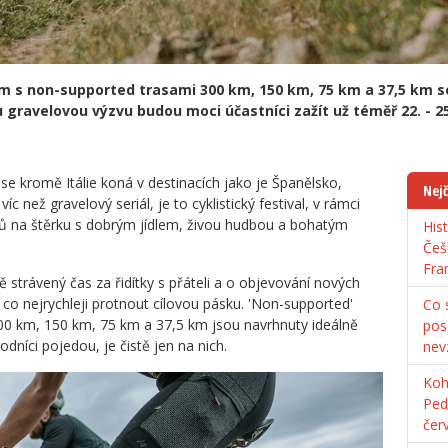
oam s non-supported trasami 300 km, 150 km, 75 km a 37,5 km 
 gravelovou výzvu budou moci účastníci zažít už téměř 22. - 25
se kromě Itálie koná v destinacích jako je Španělsko,
Nejč
než gravelový seriál, je to cyklistický festival, v rámci
rů na štěrku s dobrým jídlem, živou hudbou a bohatým
His
Češ
Fra
 strávený čas za řidítky s přáteli a o objevování nových
 co nejrychleji protnout cílovou pásku. 'Non-supported'
Co s
0 km, 150 km, 75 km a 37,5 km jsou navrhnuty ideálně
pos
odníci pojedou, je čistě jen na nich.
nev
Koh
Ped
čer