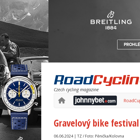
Czech cycling magazine
RoadCu
Gravelový bike festiva
06.06.2024 | TZ / Foto: Pěnička/Kolovna