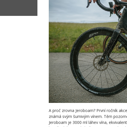
A proč zrovna Jeroboam? První ročník akce 
známá svým šumivým vínem. Těm pozorněj
Jeroboam je 3000 ml láhev vína, ekvivalent