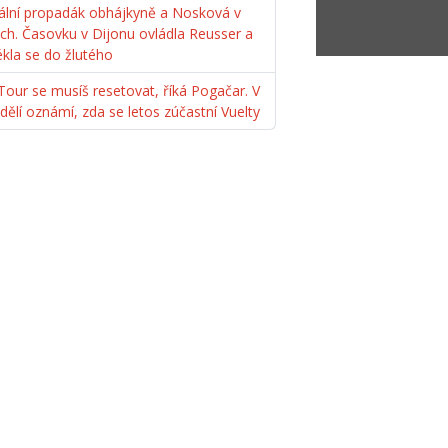
ální propadák obhájkyně a Nosková v
ách. Časovku v Dijonu ovládla Reusser a
ékla se do žlutého
Tour se musíš resetovat, říká Pogačar. V
dělí oznámí, zda se letos zúčastní Vuelty