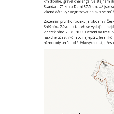
km dlouhé, gravel challenge. Ve stejném 
Standard 75 km a Demi 37,5 km. Už jste se 
víkend dáte vy? Registrovat na akci se mů
Zázemím prvního ročníku Jeroboam v České
Sněžníku. Závodníci, kteří se vydají na ne
v pátek ráno 23. 6. 2023. Ostatní na trasu v
nabídne účastníkům to nejlepší z Jeseníků
různorodý terén od štěrkových cest, přes c