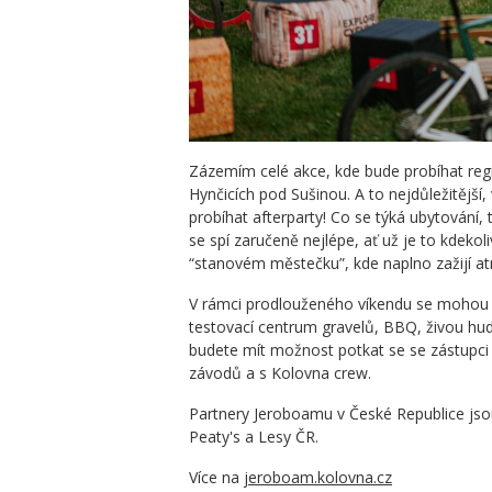
Zázemím celé akce, kde bude probíhat reg
Hynčicích pod Sušinou. A to nejdůležitější
probíhat afterparty! Co se týká ubytování,
se spí zaručeně nejlépe, ať už je to kdeko
“stanovém městečku”, kde naplno zažijí a
V rámci prodlouženého víkendu se mohou 
testovací centrum gravelů, BBQ, živou hud
budete mít možnost potkat se se zástupci 
závodů a s Kolovna crew.
Partnery Jeroboamu v České Republice jso
Peaty's a Lesy ČR.
Více na
jeroboam.kolovna.cz