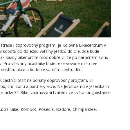
istrace i doprovodný program, je Kolovna Bikecentrum v
, v sobotu po dojezdu většiny jezdců do cíle, zde bude
 tak každý biker určitě moc dobře ví, že po náročném švihu
liv. Pro všechny účastníky bude rezervované místo ve
tmosféru akce a budou v samém centru dění.
účastníci těšit na bohatý doprovodný program, 3T
bu, chill zónu a partnery akce. Na Jeroboamu v Jeseníkách
značky 3T Bike, zajímavými tvářemi ze světa long distance
u: 3T Bike, Komoot, Posedla, Isadore, Chimpanzee,