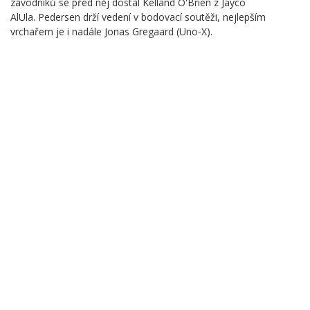
závodníků se před něj dostal Kelland O'Brien z Jayco
AlUla. Pedersen drží vedení v bodovací soutěži, nejlepším
vrchařem je i nadále Jonas Gregaard (Uno-X).