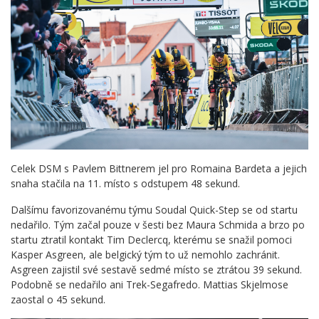
Celek DSM s Pavlem Bittnerem jel pro Romaina Bardeta a jejich
snaha stačila na 11. místo s odstupem 48 sekund.
Dalšímu favorizovanému týmu Soudal Quick-Step se od startu
nedařilo. Tým začal pouze v šesti bez Maura Schmida a brzo po
startu ztratil kontakt Tim Declercq, kterému se snažil pomoci
Kasper Asgreen, ale belgický tým to už nemohlo zachránit.
Asgreen zajistil své sestavě sedmé místo se ztrátou 39 sekund.
Podobně se nedařilo ani Trek-Segafredo. Mattias Skjelmose
zaostal o 45 sekund.