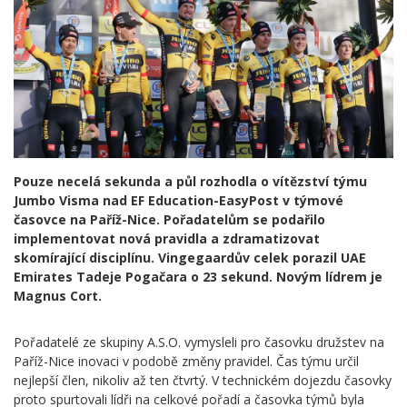
Pouze necelá sekunda a půl rozhodla o vítězství týmu
Jumbo Visma nad EF Education-EasyPost v týmové
časovce na Paříž-Nice. Pořadatelům se podařilo
implementovat nová pravidla a zdramatizovat
skomírající disciplínu. Vingegaardův celek porazil UAE
Emirates Tadeje Pogačara o 23 sekund. Novým lídrem je
Magnus Cort.
Pořadatelé ze skupiny A.S.O. vymysleli pro časovku družstev na
Paříž-Nice inovaci v podobě změny pravidel. Čas týmu určil
nejlepší člen, nikoliv až ten čtvrtý. V technickém dojezdu časovky
proto spurtovali lídři na celkové pořadí a časovka týmů byla