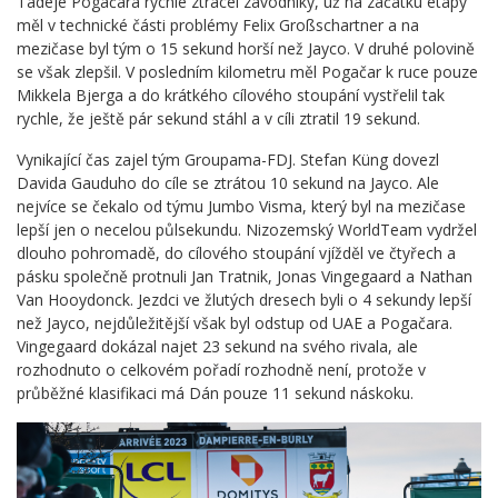
Tadeje Pogačara rychle ztrácel závodníky, už na začátku etapy
měl v technické části problémy Felix Großschartner a na
mezičase byl tým o 15 sekund horší než Jayco. V druhé polovině
se však zlepšil. V posledním kilometru měl Pogačar k ruce pouze
Mikkela Bjerga a do krátkého cílového stoupání vystřelil tak
rychle, že ještě pár sekund stáhl a v cíli ztratil 19 sekund.
Vynikající čas zajel tým Groupama-FDJ. Stefan Küng dovezl
Davida Gauduho do cíle se ztrátou 10 sekund na Jayco. Ale
nejvíce se čekalo od týmu Jumbo Visma, který byl na mezičase
lepší jen o necelou půlsekundu. Nizozemský WorldTeam vydržel
dlouho pohromadě, do cílového stoupání vjížděl ve čtyřech a
pásku společně protnuli Jan Tratnik, Jonas Vingegaard a Nathan
Van Hooydonck. Jezdci ve žlutých dresech byli o 4 sekundy lepší
než Jayco, nejdůležitější však byl odstup od UAE a Pogačara.
Vingegaard dokázal najet 23 sekund na svého rivala, ale
rozhodnuto o celkovém pořadí rozhodně není, protože v
průběžné klasifikaci má Dán pouze 11 sekund náskoku.