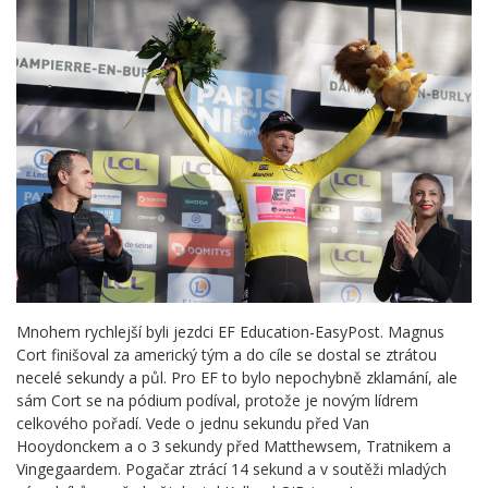
Mnohem rychlejší byli jezdci EF Education-EasyPost. Magnus
Cort finišoval za americký tým a do cíle se dostal se ztrátou
necelé sekundy a půl. Pro EF to bylo nepochybně zklamání, ale
sám Cort se na pódium podíval, protože je novým lídrem
celkového pořadí. Vede o jednu sekundu před Van
Hooydonckem a o 3 sekundy před Matthewsem, Tratnikem a
Vingegaardem. Pogačar ztrácí 14 sekund a v soutěži mladých