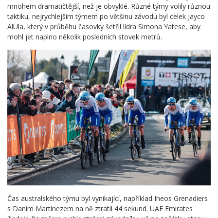
mnohem dramatičtější, než je obvyklé. Různé týmy volily různou
taktiku, nejrychlejším týmem po většinu závodu byl celek Jayco
AlUla, který v průběhu časovky šetřil lídra Simona Yatese, aby
mohl jet naplno několik posledních stovek metrů.
Čas australského týmu byl vynikající, například Ineos Grenadiers
s Danim Martínezem na ně ztratil 44 sekund. UAE Emirates