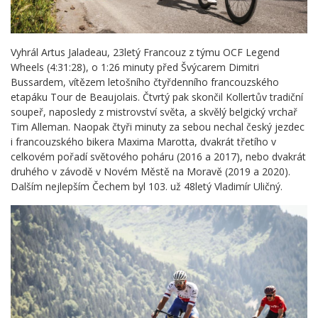
Vyhrál Artus Jaladeau, 23letý Francouz z týmu OCF Legend
Wheels (4:31:28), o 1:26 minuty před Švýcarem Dimitri
Bussardem, vítězem letošního čtyřdenního francouzského
etapáku Tour de Beaujolais. Čtvrtý pak skončil Kollertův tradiční
soupeř, naposledy z mistrovství světa, a skvělý belgický vrchař
Tim Alleman. Naopak čtyři minuty za sebou nechal český jezdec
i francouzského bikera Maxima Marotta, dvakrát třetího v
celkovém pořadí světového poháru (2016 a 2017), nebo dvakrát
druhého v závodě v Novém Městě na Moravě (2019 a 2020).
Dalším nejlepším Čechem byl 103. už 48letý Vladimír Uličný.