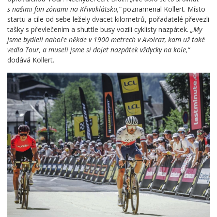
s našimi fan zónami na Křivoklátsku,“
poznamenal Kollert. Místo
startu a cíle od sebe ležely dvacet kilometrů, pořadatelé převezli
tašky s převlečením a shuttle busy vozili cyklisty nazpátek.
„My
jsme bydleli nahoře někde v 1900 metrech v Avoiraz, kam už také
vedla Tour, a museli jsme si dojet nazpátek vždycky na kole,“
dodává Kollert.