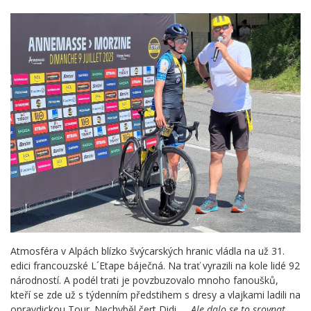
Atmosféra v Alpách blízko švýcarských hranic vládla na už 31.
edici francouzské L´Etape báječná. Na trať vyrazili na kole lidé 92
národností. A podél trati je povzbuzovalo mnoho fanoušků,
kteří se zde už s týdenním předstihem s dresy a vlajkami ladili na
opravdickou Tour. Nechyběl čert Didi…
„Ale dalo se to srovnat