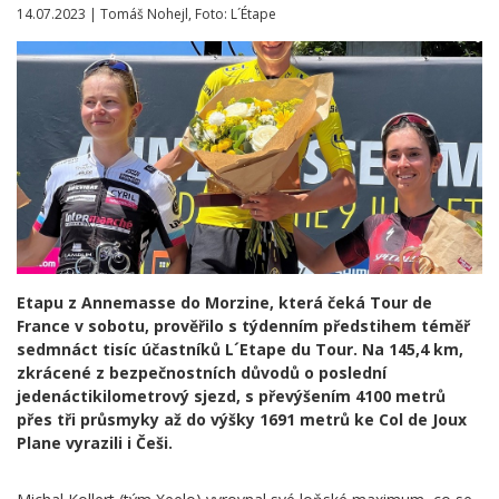
14.07.2023 | Tomáš Nohejl, Foto: L´Étape
Etapu z Annemasse do Morzine, která čeká Tour de
France v sobotu, prověřilo s týdenním předstihem téměř
sedmnáct tisíc účastníků L´Etape du Tour. Na 145,4 km,
zkrácené z bezpečnostních důvodů o poslední
jedenáctikilometrový sjezd, s převýšením 4100 metrů
přes tři průsmyky až do výšky 1691 metrů ke Col de Joux
Plane vyrazili i Češi.