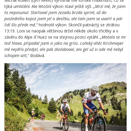
Michal Kollert (tým Xeelo) vyrovnal své loňské maximum, co se
týká umístění. Ale letošní výkon staví ještě výš.
„Mrzí mě, že jsem
to neposunul. Startoval jsem zezadu brzda sprint, až do
posledního kopce jsem jel o desítku, ale tam jsem se uvařil a pár
lidí šlo přede mě,“
hodnotil výkon. Skončil patnáctý se ztrátou
13:19. Loni se naopak většinou držel někde okolo třicítky a v
závěru do Alpe d´Huez se na stejnou pozici vytáhl.
„Motala se mi
teď hlava, připadal jsem si jako na grilu. Loňský vítěz Kirchmayer
mě nejdřív předjel, ale pak zkolaboval, ani gel už si ode mě nebyl
schopen vzít,“
dodává.