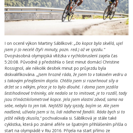
I on ocenil výkon Martiny Sáblíkové:
„Do kopce byla skvělá, ujel
jsem ji (o necelé čtyři minuty, pozn. red.) až ve sjezdu.“
Dvojnásobná olympijská vítězka v rychlobruslení zajela čas
5:20:08. Původně ji předstihla o šest minut domácí Christine
Rossignol, ale několik desítek minut po průjezdu byla
diskvalifikována.
„Jsem hrozně ráda, že jsem to v takovém vedru a
s takovým převýšením dojela. Chtěla jsem si rozvrhnout síly a
držet se s někým, přece je to bylo dlouhé. I doma jsem jezdila
šestihodinové tréninky, ale nedalo se to imitovat, je to rozdíl, tady
jsou třináctikilometrové kopce. Jela jsem vlastní závod, sama na
sebe, nebylo to jen tak. Nejtěžší byly sjezdy, bojím se. Ale jsem
nadšená, užívala jsem si to, lidi nádherně fandili. Ráda bych si to
ještě někdy zkusila,“
pochvalovala si. Sáblíková je stále také
cyklistka, která po známé aféře se špatným přihlášením přišla o
start na olympiádě v Riu 2016. Přijela na start přímo ze