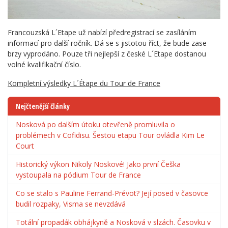
Francouzská L´Etape už nabízí předregistrací se zasíláním
informací pro další ročník. Dá se s jistotou říct, že bude zase
brzy vyprodáno. Pouze tři nejlepší z české L´Etape dostanou
volné kvalifikační číslo.
Kompletní výsledky L´Étape du Tour de France
Nejčtenější články
Nosková po dalším útoku otevřeně promluvila o
problémech v Cofidisu. Šestou etapu Tour ovládla Kim Le
Court
Historický výkon Nikoly Noskové! Jako první Češka
vystoupala na pódium Tour de France
Co se stalo s Pauline Ferrand-Prévot? Její posed v časovce
budil rozpaky, Visma se nevzdává
Totální propadák obhájkyně a Nosková v slzách. Časovku v