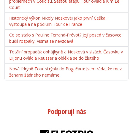
problémech v Cofidisu. Šestou etapu Tour ovládla Kim Le
Court
Historický výkon Nikoly Noskové! Jako první Češka
vystoupala na pódium Tour de France
Co se stalo s Pauline Ferrand-Prévot? Její posed v časovce
budil rozpaky, Visma se nevzdává
Totální propadák obhájkyně a Nosková v slzách. Časovku v
Dijonu ovládla Reusser a oblékla se do žlutého
Nová lídryně Tour si rýpla do Pogačara: Jsem ráda, že mezi
ženami žádného nemáme
Podporují nás