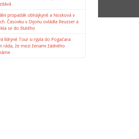
zdává
ální propadák obhájkyně a Nosková v
ách. Časovku v Dijonu ovládla Reusser a
ékla se do žlutého
á lídryně Tour si rýpla do Pogačara:
m ráda, že mezi ženami žádného
máme