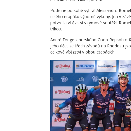
Podruhé po sobě vyhrál Alessandro Romele
celého etapáku výborné výkony. Jen v závěr
potvrdila vítězství v týmové soutěži. Romel
trikotu.
André Drege z norského Coop-Repsol totiž
jeho účet ze třech závodů na Rhodosu jsou
celkové vítězství v obou etapácích!