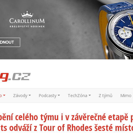
p
Závody
Podcasty
TechZóna
Z týmů
Mimo s
pění celého týmu i v závěrečné etapě 
ts odváží z Tour of Rhodes šesté míst