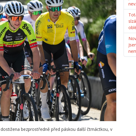
nev
Tot
slz
obl
Nov
Jse
ne
 dostižena bezprostředně před páskou další čtrnáctkou, v