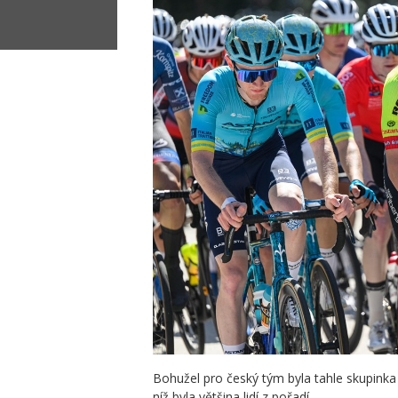
Bohužel pro český tým byla tahle skupinka
níž byla většina lidí z pořadí.