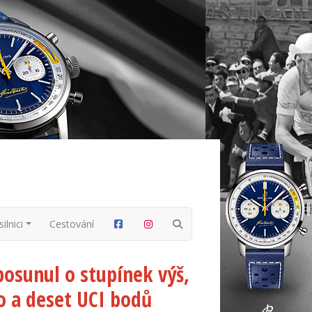
ilnici
Cestování
posunul o stupínek výš,
o a deset UCI bodů