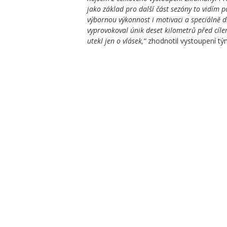
jako základ pro další část sezóny to vidím p
výbornou výkonnost i motivaci a speciálně dn
vyprovokoval únik deset kilometrů před cílem
utekl jen o vlásek,“
zhodnotil vystoupení tý