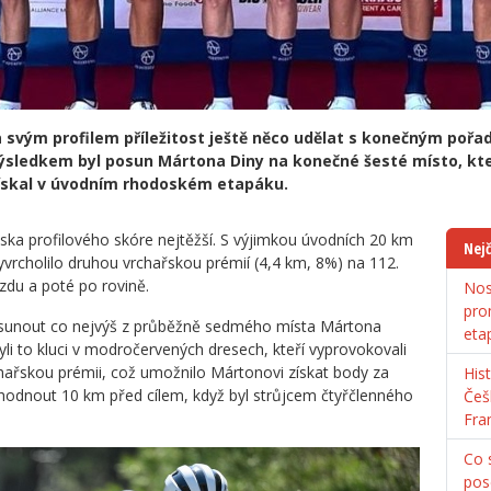
svým profilem příležitost ještě něco udělat s konečným pořad
výsledkem byl posun Mártona Diny na konečné šesté místo, kt
 získal v úvodním rhodoském etapáku.
ska profilového skóre nejtěžší. S výjimkou úvodních 20 km
Nejč
vyvrcholilo druhou vrchařskou prémií (4,4 km, 8%) na 112.
ezdu a poté po rovině.
Nos
pro
osunout co nejvýš z průběžně sedmého místa Mártona
eta
byli to kluci v modročervených dresech, kteří vyprovokovali
chařskou prémii, což umožnilo Mártonovi získat body za
His
ozhodnout 10 km před cílem, když byl strůjcem čtyřčlenného
Češ
Fra
Co s
pos