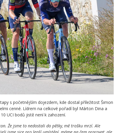
tapy s početnějším dojezdem, kde dostal příležitost Šimon
velmi cenné. Lídrem na celkové pořadí byl Márton Dina a
 a 10 UCI bodů jistě není k zahození.
on. Že jsme to nedostali do pětky, mě trošku mrzí. Ale
jeli jsme sice pro lepší umístění, máme na čem pracovat, ale