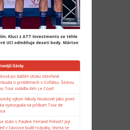
ím. Kluci z ATT Investments se téhle
eré UCI odměňuje deseti body. Márton
tenější články
ková po dalším útoku otevřeně
mluvila o problémech v Cofidisu. Šestou
pu Tour ovládla Kim Le Court
torický výkon Nikoly Noskové! Jako první
ka vystoupala na pódium Tour de
nce
e stalo s Pauline Ferrand-Prévot? Její
ed v časovce budil rozpaky, Visma se