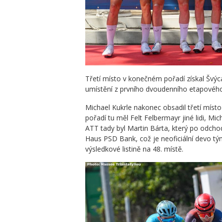
Třetí místo v konečném pořadí získal Švýc
umístění z prvního dvoudenního etapovéh
Michael Kukrle nakonec obsadil třetí místo
pořadí tu měl Felt Felbermayr jiné lidi, M
ATT tady byl Martin Bárta, který po odcho
Haus PSD Bank, což je neoficiální devo 
výsledkové listině na 48. místě.