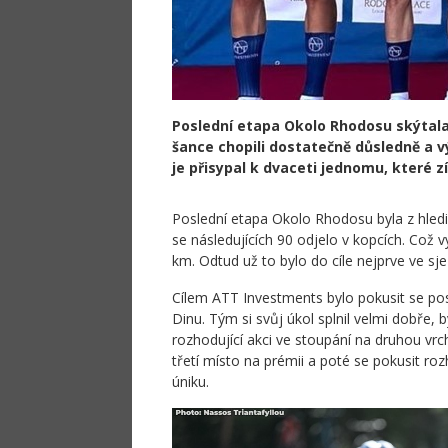
Poslední etapa Okolo Rhodosu skýtala 
šance chopili dostatečně důsledně a 
je přisypal k dvaceti jednomu, které
Poslední etapa Okolo Rhodosu byla z hledi
se následujících 90 odjelo v kopcích. Což 
km. Odtud už to bylo do cíle nejprve ve sj
Cílem ATT Investments bylo pokusit se p
Dinu. Tým si svůj úkol splnil velmi dobře, 
rozhodující akci ve stoupání na druhou vr
třetí místo na prémii a poté se pokusit r
úniku.