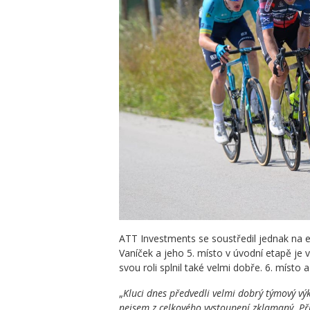
ATT Investments se soustředil jednak na e
Vaníček a jeho 5. místo v úvodní etapě je 
svou roli splnil také velmi dobře. 6. místo
„
Kluci dnes předvedli velmi dobrý týmový výk
nejsem z celkového vystoupení zklamaný. Při