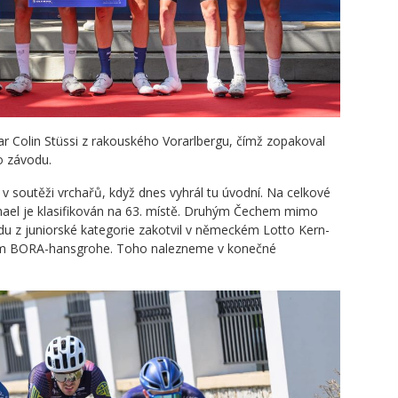
ar Colin Stüssi z rakouského Vorarlbergu, čímž zopakoval
o závodu.
 v soutěži vrchařů, když dnes vyhrál tu úvodní. Na celkové
ichael je klasifikován na 63. místě. Druhým Čechem mimo
du z juniorské kategorie zakotvil v německém Lotto Kern-
tým BORA-hansgrohe. Toho nalezneme v konečné