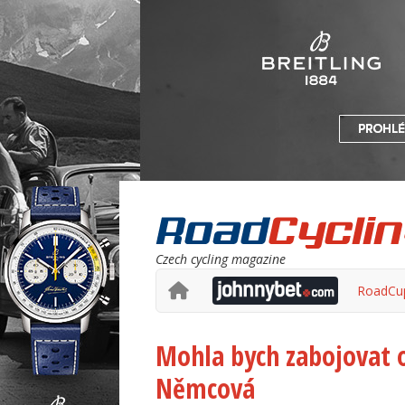
Czech cycling magazine
RoadCu
Mohla bych zabojovat o
Němcová