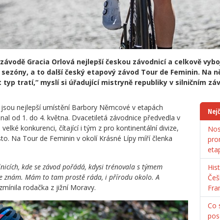
ávodě Gracia Orlová nejlepší českou závodnicí a celkově vybo
 sezóny, a to další český etapový závod Tour de Feminin. Na ně
typ tratí,“ myslí si úřadující mistryně republiky v silničním
o jsou nejlepší umístění Barbory Němcové v etapách
Nejč
onal od 1. do 4. května. Dvacetiletá závodnice předvedla v
elké konkurenci, čítající i tým z pro kontinentální divize,
Nos
o. Na Tour de Feminin v okolí Krásné Lípy míří členka
pro
eta
nicích, kde se závod pořádá, kdysi trénovala s týmem
His
e znám. Mám to tam prostě ráda, i přírodu okolo. A
Češ
zmínila rodačka z jižní Moravy.
Fra
Co s
pos