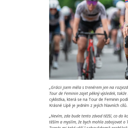
„Grácii jsem měla s trenérem jen na rozjezd
Tour de Feminin zajet pěkný výsledek, takže 
cyklistka, která se na Tour de Feminin podí
Krásné Lípě je jedním z jejích hlavních cílů.
„Nevím, zda bude tento závod těžší, co do ko
těším a myslím, že bych mohla zabojovat o Top
Trenér mi také věří,“
sebevědomě prohlásila