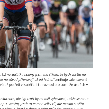
. Už na začátku sezóny jsem mu říkala, že bych chtěla na
se na závod připravuji už od ledna,“
zmiňuje talentovaná
vá už potřetí v kariéře. I to rozhodlo o tom, že úspěch v
nkurence, ale typ tratí by mi měl vyhovovat, takže se na to
 5. Nevím, jestli to je moc velký cíl, ale musím si věřit.
 cyklistka, která v dosavadním průběhu sezóny 2025