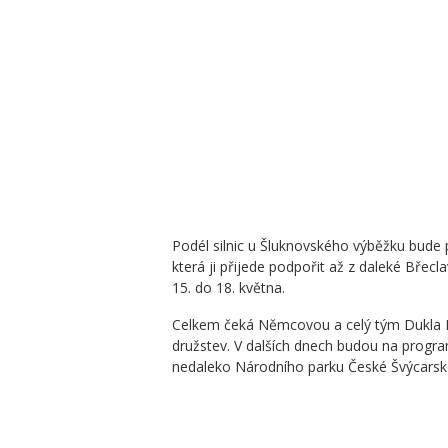
Podél silnic u Šluknovského výběžku bude p
která ji přijede podpořit až z daleké Břec
15. do 18. května.
Celkem čeká Němcovou a celý tým Dukla P
družstev. V dalších dnech budou na progr
nedaleko Národního parku České Švýcarsk