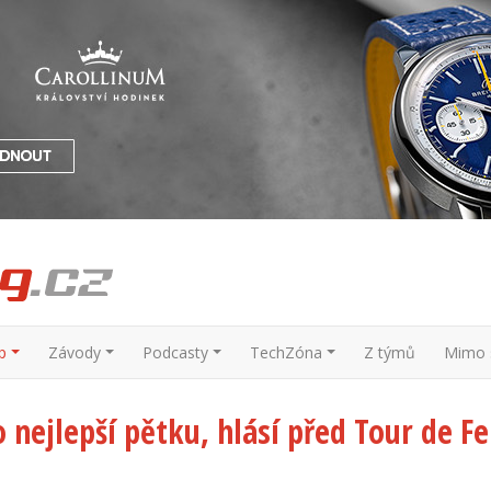
p
Závody
Podcasty
TechZóna
Z týmů
Mimo s
 nejlepší pětku, hlásí před Tour de F