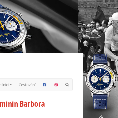
ilnici
Cestování
eminin Barbora