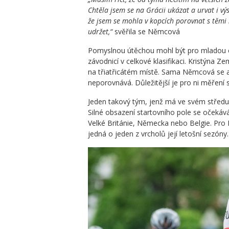
Chtěla jsem se na Grácii ukázat a urvat i vý
že jsem se mohla v kopcích porovnat s těmi 
udržet,“
svěřila se Němcová
Pomyslnou útěchou mohl být pro mladou cyk
závodnicí v celkové klasifikaci. Kristýna Z
na třiatřicátém místě. Sama Němcová se ale
neporovnává. Důležitější je pro ni měření s
Jeden takový tým, jenž má ve svém středu 
Silné obsazení startovního pole se očekáv
Velké Británie, Německa nebo Belgie. Pro
jedná o jeden z vrcholů její letošní sezóny.