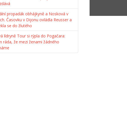
zdává
ální propadák obhájkyně a Nosková v
ách. Časovku v Dijonu ovládla Reusser a
ékla se do žlutého
á lídryně Tour si rýpla do Pogačara:
m ráda, že mezi ženami žádného
máme