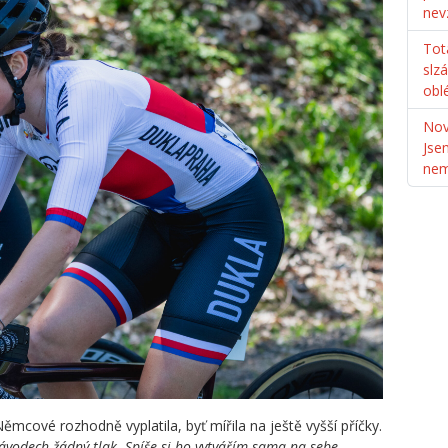
nev
Tot
slz
obl
Nov
Jse
ne
ěmcové rozhodně vyplatila, byť mířila na ještě vyšší příčky.
závodech žádný tlak. Spíše si ho vytvářím sama na sebe.