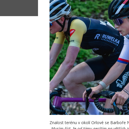
Znalost terénu v okolí Orlové se Barboře N
„Musím říct, že od týmu necítím na větších 