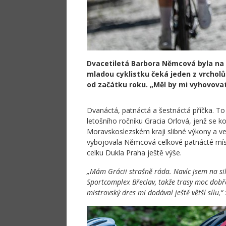
Dvacetiletá Barbora Němcová byla na z
mladou cyklistku čeká jeden z vrcholů
od začátku roku. „Měl by mi vyhovovat 
Dvanáctá, patnáctá a šestnáctá příčka. T
letošního ročníku Gracia Orlová, jenž se k
Moravskoslezském kraji slibné výkony a ve v
vybojovala Němcová celkové patnácté míst
celku Dukla Praha ještě výše.
„Mám Grácii strašně ráda. Navíc jsem na sil
Sportcomplex Břeclav, takže trasy moc dobř
mistrovský dres mi dodával ještě větší sílu,“