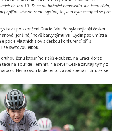
sledek do top 10. To se mi bohužel nepovedlo, ale jsem ráda,
nejlepšími závodnicemi. Myslím, že jsem byla schopná se jich
listku po skončení Grácie fakt, že byla nejlepší českou
emanová, jenž hájí nově barvy týmu VIF Cycling se umístila
 podle vlastních slov s českou konkurencí příliš
il se světovou elitou.
druhou ženu letošního Paříž-Roubaix, na Grácii dorazil.
á také na Tour de Feminin. Na sever Česka zavítají týmy z
 Barboru Němcovou bude tento závod speciální tím, že se