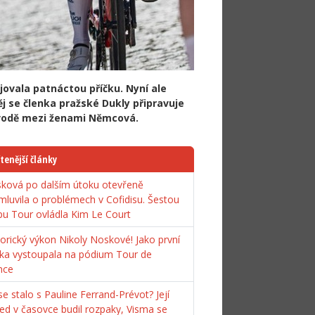
jovala patnáctou příčku. Nyní ale
j se členka pražské Dukly připravuje
 závodě mezi ženami Němcová.
tenější články
ková po dalším útoku otevřeně
mluvila o problémech v Cofidisu. Šestou
pu Tour ovládla Kim Le Court
torický výkon Nikoly Noskové! Jako první
ka vystoupala na pódium Tour de
nce
e stalo s Pauline Ferrand-Prévot? Její
ed v časovce budil rozpaky, Visma se