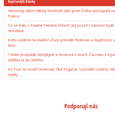
Nejčtenější články
Historický výkon Nikoly Noskové! Jako první Češka vystoupala 
France
Co se stalo s Pauline Ferrand-Prévot? Její posed v časovce budil
nevzdává
Koho uvidíme na Vueltě? Účast potvrdili Pedersen a Skjelmose, 
dres
Totální propadák obhájkyně a Nosková v slzách. Časovku v Dijo
oblékla se do žlutého
Po Tour se musíš resetovat, říká Pogačar. V pondělí oznámí, zda
Vuelty
Podporují nás