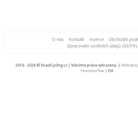
O nás
Kontakt
Inzerce
Obchodní pod
Zpracování osobních údajů (GDPR)
2016 - 2026 © RoadCycling.cz | Všechna práva vyhrazena. |
Webdesi
Fenomio
Flow
|
DA