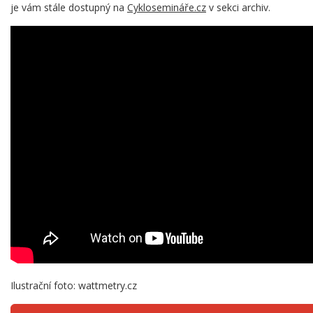
je vám stále dostupný na
Cyklosemináře.cz
v sekci archiv.
Ilustrační foto: wattmetry.cz