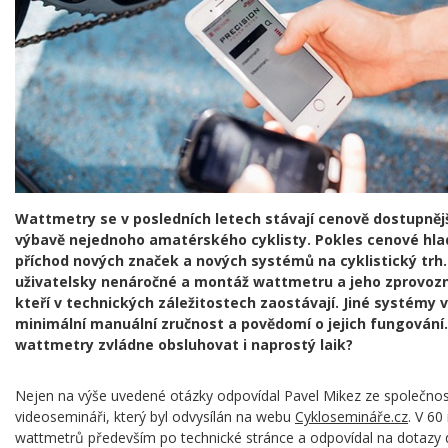
Wattmetry se v posledních letech stávají cenově dostupněj
výbavě nejednoho amatérského cyklisty. Pokles cenové hlad
příchod nových značek a nových systémů na cyklistický trh
uživatelsky nenáročné a montáž wattmetru a jeho zprovozněn
kteří v technických záležitostech zaostávají. Jiné systémy 
minimální manuální zručnost a povědomí o jejich fungování.
wattmetry zvládne obsluhovat i naprostý laik?
Nejen na výše uvedené otázky odpovídal Pavel Mikez ze společnos
videosemináři, který byl odvysílán na webu
Cyklosemináře.cz
. V 60
wattmetrů především po technické stránce a odpovídal na dotazy 