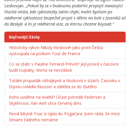
Leskovjan. „
Pokud by se v budoucnu podařilo propojit navazující
hluchá místa, kde cyklostezky zatím chybí, mohli bychom po
nádherné cyklostezce bezpečně projet s dětmi na kole z Jeseníků až
do Beskyd. A to je nádherná vize, za kterou chceme bojovat.
“
Nejčtenější články
Historický výkon Nikoly Noskové! Jako první Češka
vystoupala na pódium Tour de France
Co se stalo s Pauline Ferrand-Prévot? Její posed v časovce
budil rozpaky, Visma se nevzdává
Totální propadák obhájkyně a Nosková v slzách. Časovku v
Dijonu ovládla Reusser a oblékla se do žlutého
Koho uvidíme na Vueltě? Účast potvrdili Pedersen a
Skjelmose, Van Aert chce červený dres
Nová lídryně Tour si rýpla do Pogačara: Jsem ráda, že mezi
ženami žádného nemáme