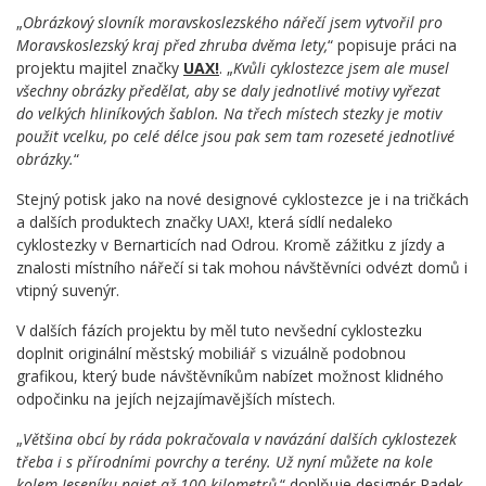
„
Obrázkový slovník moravskoslezského nářečí jsem vytvořil pro
Moravskoslezský kraj před zhruba dvěma lety,
“ popisuje práci na
projektu majitel značky
UAX!
. „
Kvůli cyklostezce jsem ale musel
všechny obrázky předělat, aby se daly jednotlivé motivy vyřezat
do velkých hliníkových šablon. Na třech místech stezky je motiv
použit vcelku, po celé délce jsou pak sem tam rozeseté jednotlivé
obrázky.
“
Stejný potisk jako na nové designové cyklostezce je i na tričkách
a dalších produktech značky UAX!, která sídlí nedaleko
cyklostezky v Bernarticích nad Odrou. Kromě zážitku z jízdy a
znalosti místního nářečí si tak mohou návštěvníci odvézt domů i
vtipný suvenýr.
V dalších fázích projektu by měl tuto nevšední cyklostezku
doplnit originální městský mobiliář s vizuálně podobnou
grafikou, který bude návštěvníkům nabízet možnost klidného
odpočinku na jejích nejzajímavějších místech.
„
Většina obcí by ráda pokračovala v navázání dalších cyklostezek
třeba i s přírodními povrchy a terény. Už nyní můžete na kole
kolem Jeseníku najet až 100 kilometrů,
“ doplňuje designér Radek