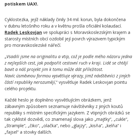
potiskem UAX!.
Cyklostezka, jejíž náklady činily 34 mil. korun, byla dokončena
v dubnu letošního roku a v květnu prošla oficiální kolaudací.
Radek Leskovjan
ve spolupráci s Moravskoslezským krajem a
starosty místních obcí ozdobil její povrch výrazivem typickým
pro moravskoslezské nářečí.
„
Vsadili jsme na originalitu a vtip, což je podle mého názoru jedna
z nejlepších cest, jak podpořit cestovní ruch v kraji. Lidé se chtějí
bavit a náš projekt jim k tomu může dát příležitost.
Navíc úsměvnou formou vysvětluje výrazy, jimž návštěvníci z jiných
částí republiky nerozumějí,
“ vysvětluje Radek Leskovjan pointu
celého projektu.
Každé heslo je doplněno vysvětlujícím obrázkem, jenž
zábavným způsobem seznamuje návštěvníky z jiných koutů
republiky s místním specifickým jazykem. Z vtipných obrázků se
tak cyklisté dozvědí, co znamenají slova jako „majtky“, „cukle“,
„štrample“, „čiko“, „olačka“, nebo „glajzy“, „kisňa“, „kelňa“ i
„fajsel“ a stovky dalších.