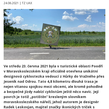
24.06.2021 | TZ UAX
Ve středu 23. června 2021 byla v turistické oblasti Poodří
v Moravskoslezském kraji oficiálně otevřena unikátní
designová cyklostezka vedoucí z Hůrky do Vražného přes
Jeseník nad Odrou. Tato 4,8 kilometru dlouhá trasa je
nejen vítanou spojkou mezi obcemi, ale kromě pohodlné
a bezpečné jízdy nabízí cyklistům ještě něco navíc. Její
povrch je totiž „potištěn“ kresleným slovníkem
moravskoslezského nářečí, jehož autorem je designér
Radek Leskovjan, majitel značky ikonických triček s