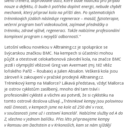
svého trenéra, doprovodné auto, které bude nablízku pro případ
nouze a defektu, či bude-li potřeba doplnit energii, nebude chybět
mechanik, který připraví kola na příští den. Po systematických
tréninkových jízdách následuje regenerace – masáž, fyzioterapie,
večerní program tvoří videokoučink, zajímavé přednášky o
tréninku, zdravé výživě, regeneraci. Takže nabízíme profesionální
komplexní program s nejvyšší odborností.“
Letošní velkou novinkou v Alltraining.cz je spolupráce se
švýcarskou značkou BMC. Na kempech si účastníci mohou
půjčit a otestovat celokarbonová závodní kola, na značce BMC
jezdí i olympijští vítězové Greg van Avermaet (mj. též vítěz
loňského Paříž – Roubaix) a Julien Absalon. Veškerá kola jsou
zároveň k zakoupení v pražské prodejně Alltraining.cz.
Tréninkový kemp na Mallorce? Lákavá představa, vždyť Mallorca
je ostrov cyklistům zaslíbený, mnoho dní tam tráví i
profesionální cyklisté a všichni asi potvrdí, že si cyklistiku na
tomto ostrově doslova užívají.
„Tréninkové kempy jsou polovinou
naší činnosti, v kempech jsme na kole až 250 dní v roce,
v současnosti jsme
už i cestovní kancelář. Nabízíme služby od A do
Z, všechno v jednom balíčku. Přes léto připravujeme kempy
v Ramsau am Dachstein a v Krkonoších, kam se nám sjíždějí