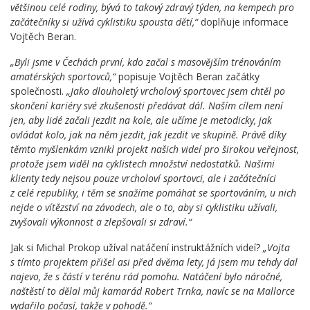
většinou celé rodiny, bývá to takový zdravý týden, na kempech pro
začátečníky si užívá cyklistiku spousta dětí,“
doplňuje informace
Vojtěch Beran.
„Byli jsme v Čechách první, kdo začal s masovějším trénováním
amatérských sportovců,“
popisuje Vojtěch Beran začátky
společnosti.
„Jako dlouholetý vrcholový sportovec jsem chtěl po
skončení kariéry své zkušenosti předávat dál. Naším cílem není
jen, aby lidé začali jezdit na kole, ale učíme je metodicky, jak
ovládat kolo, jak na něm jezdit, jak jezdit ve skupině. Právě díky
těmto myšlenkám v
znikl projekt našich videí pro širokou veřejnost,
protože jsem viděl na cyklistech množství nedostatků. Našimi
klienty tedy nejsou pouze vrcholoví sportovci, ale i začátečníci
z celé republiky, i těm se snažíme pomáhat se sportováním, u nich
nejde o vítězství na závodech, ale o to, aby si cyklistiku užívali,
zvyšovali výkonnost a zlepšovali si zdraví.“
Jak si Michal Prokop užíval natáčení instruktážních videí?
„Vojta
s tímto projektem přišel asi před dvěma lety, já jsem mu tehdy dal
najevo, že s částí v terénu rád pomohu. Natáčení bylo náročné,
naštěstí to dělal můj kamarád Robert Trnka, navíc se na Mallorce
vydařilo počasí, takže v pohodě.“