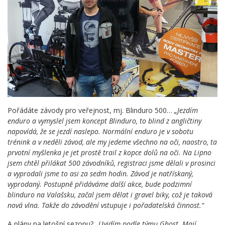
Pořádáte závody pro veřejnost, mj. Blinduro 500…
„Jezdím
enduro a vymyslel jsem koncept Blinduro, to blind z angličtiny
napovídá, že se jezdí naslepo. Normální enduro je v sobotu
trénink a v neděli závod, ale my jedeme všechno na oči, naostro, ta
prvotní myšlenka je jet prostě trail z kopce dolů na oči. Na Lipno
jsem chtěl přilákat 500 závodníků, registraci jsme dělali v prosinci
a vyprodali jsme to asi za sedm hodin. Závod je natřískaný,
vyprodaný. Postupně přidáváme další akce, bude podzimní
blinduro na Valašsku, začal jsem dělat i gravel biky, což je taková
nová vlna. Takže do závodění vstupuje i pořadatelská činnost.“
A plány na letošní sezonu?
„Uvidím podle týmu Ghost. Mají