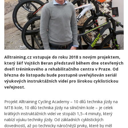
Alltraining.cz vstupuje do roku 2018 s novým projektem,
který šéf Vojtěch Beran představil během dne otevřených
dveří tréninkového a rehabilitačního centra v Praze. Od
března do listopadu bude postupně uveřejňován seriál
výukových instruktážních videí pro širokou cyklistickou
veřejnost.
Projekt Alltraining Cycling Academy – 10 dílů technika jízdy na
MTB kole, 10 dílů technika jízdy na silničním kole – je celek
krátkých instruktážních videí ve stopáži 1,5–4 minuty, který
nabízí výuku techniky jízdy. Od základních cyklistických
dovedností, až po technicky náročnější prvky, které by měl