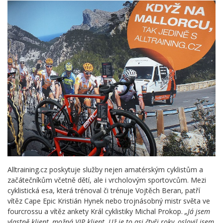
Alltraining.cz poskytuje služby nejen amatérským cyklistům a
začátečníkům včetně dětí, ale i vrcholovým sportovcům. Mezi
cyklistická esa, která trénoval či trénuje Vojtěch Beran, patří
vítěz Cape Epic Kristián Hynek nebo trojnásobný mistr světa ve
fourcrossu a vítěz ankety Král cyklistiky Michal Prokop.
„
Já jsem
vlastně klient, možná VIP klient. Už je to asi čtyři roky, oslovil jsem