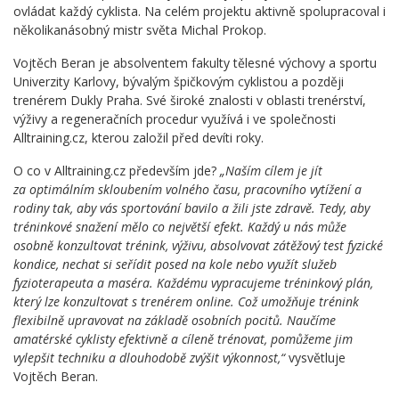
ovládat každý cyklista. Na celém projektu aktivně spolupracoval i
několikanásobný mistr světa Michal Prokop.
Vojtěch Beran je absolventem fakulty tělesné výchovy a sportu
Univerzity Karlovy, bývalým špičkovým cyklistou a později
trenérem Dukly Praha. Své široké znalosti v oblasti trenérství,
výživy a regeneračních procedur využívá i ve společnosti
Alltraining.cz, kterou založil před devíti roky.
O co v Alltraining.cz především jde?
„
Naším cílem je jít
za optimálním skloubením volného času, pracovního vytížení a
rodiny tak, aby vás sportování bavilo a žili jste zdravě. Tedy, aby
tréninkové snažení mělo co největší efekt. Každý u nás může
osobně konzultovat trénink, výživu, absolvovat zátěžový test fyzické
kondice, nechat si seřídit posed na kole nebo využít služeb
fyzioterapeuta a maséra. Každému vypracujeme tréninkový plán,
který lze konzultovat s trenérem online. Což umožňuje trénink
flexibilně upravovat na základě osobních pocitů. Naučíme
amatérské cyklisty efektivně a cíleně trénovat, pomůžeme jim
vylepšit techniku a dlouhodobě zvýšit výkonnost,“
vysvětluje
Vojtěch Beran.