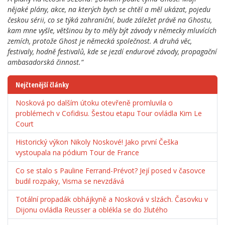
nějaké plány, akce, na kterých bych se chtěl a měl ukázat, pojedu
českou sérii, co se týká zahraniční, bude záležet právě na Ghostu,
kam mne vyšle, většinou by to měly být závody v německy mluvících
zemích, protože Ghost je německá společnost. A druhá věc,
festivaly, hodně festivalů, kde se jezdí endurové závody, propagační
ambasadorská činnost.“
Nejčtenější články
Nosková po dalším útoku otevřeně promluvila o
problémech v Cofidisu. Šestou etapu Tour ovládla Kim Le
Court
Historický výkon Nikoly Noskové! Jako první Češka
vystoupala na pódium Tour de France
Co se stalo s Pauline Ferrand-Prévot? Její posed v časovce
budil rozpaky, Visma se nevzdává
Totální propadák obhájkyně a Nosková v slzách. Časovku v
Dijonu ovládla Reusser a oblékla se do žlutého