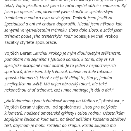
tehdy Vojtu předtím, než jsem to začal myslet vážně s endurem. Byl
jsem po operaci zad, víceméně jsem skončil se sprinterským
tréninkem a enduro byla nová výzva. Tenkrát jsem jezdil za
Specialized a oni mi enduro doporučili. Hledal jsem někoho, kdo
se vyzná ve vytrvalostním tréninku, slovo dalo slovo, a začal jsem
trénovat podle jeho trenérských rad,“
popisuje Michal Prokop
začátky čtyřleté spolupráce.
Vojtěch Beran:
„Michal Prokop je mým dlouholetým svěřencem,
pomáhám mu zejména s fyzickou kondicí, k tomu, aby ve své
specifické disciplíně mohl obstát. Je to jeden z nejpoctivějších
sportovců, které jsem kdy trénoval, najede na kole takovou
spoustu kilometrů, které z něj poté dělají to, čím je, jedním
z nejlepších na světě. Má nejen obrovský talent, ale také
nekonečnou chuť trénovat, což i mne motivuje jít dál a dál.“
„Naší doménou jsou tréninkové kempy na Mallorce,“
představuje
Vojtěch Beran vlajkovou loď společnosti.
„Jsou pro polykače
kilometrů, nadšené amatérské cyklisty i celou rodinu. Účastníkům
zapůjčíme špičková kola BMC, na úvod uděláme každému zátěžový
test, abychom je mohli rozdělit do skupin. Každá skupina má