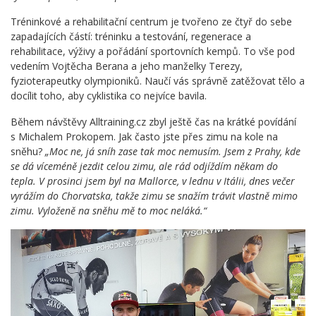
Tréninkové a rehabilitační centrum je tvořeno ze čtyř do sebe
zapadajících částí: tréninku a testování, regenerace a
rehabilitace, výživy a pořádání sportovních kempů. To vše pod
vedením Vojtěcha Berana a jeho manželky Terezy,
fyzioterapeutky olympioniků. Naučí vás správně zatěžovat tělo a
docílit toho, aby cyklistika co nejvíce bavila.
Během návštěvy Alltraining.cz zbyl ještě čas na krátké povídání
s Michalem Prokopem. Jak často jste přes zimu na kole na
sněhu?
„
Moc ne, já sníh zase tak moc nemusím. Jsem z Prahy, kde
se dá víceméně jezdit celou zimu, ale rád odjíždím někam do
tepla. V prosinci jsem byl na Mallorce, v lednu v Itálii, dnes večer
vyrážím do Chorvatska, takže zimu se snažím trávit vlastně mimo
zimu. Vyloženě na sněhu mě to moc neláká.“