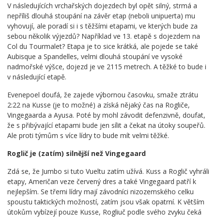
V následujících vrchařských dojezdech byl opět silný, strmá a
nepříliš dlouhá stoupání na závěr etap (neboli unipuerta) mu
vyhovují, ale poradí si i s těžšími etapami, ve kterých bude za
sebou několik výjezdů? Například ve 13. etapě s dojezdem na
Col du Tourmalet? Etapa je to sice krátká, ale pojede se také
Aubisque a Spandelles, velmi dlouhá stoupání ve vysoké
nadmořské výšce, dojezd je ve 2115 metrech. A těžké to bude i
v následující etapě.
Evenepoel doufá, že zajede výbornou časovku, smaže ztrátu
2:22 na Kusse (je to možné) a získá nějaký čas na Rogliče,
Vingegaarda a Ayusa. Poté by mohl závodit defenzivně, doufat,
že s přibývající etapami bude jen sílit a čekat na útoky soupeřů.
Ale proti týmům s více lídry to bude mít velmi těžké.
Roglič je (zatím) silnější než Vingegaard
Zdá se, že Jumbo si tuto Vueltu zatím užívá. Kuss a Roglič vyhráli
etapy, Američan veze červený dres a také Vingegaard patří k
nejlepším. Se třemi lídry mají závodníci nizozemského celku
spoustu taktických možností, zatím jsou však opatrní. K větším
útokům vybízejí pouze Kusse, Rogliuč podle svého zvyku čeká