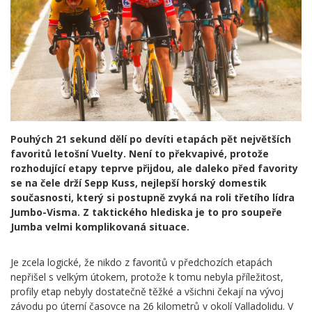
Pouhých 21 sekund dělí po devíti etapách pět největších
favoritů letošní Vuelty. Není to překvapivé, protože
rozhodující etapy teprve přijdou, ale daleko před favority
se na čele drží Sepp Kuss, nejlepší horský domestik
současnosti, který si postupně zvyká na roli třetího lídra
Jumbo-Visma. Z taktického hlediska je to pro soupeře
Jumba velmi komplikovaná situace.
Je zcela logické, že nikdo z favoritů v předchozích etapách
nepřišel s velkým útokem, protože k tomu nebyla příležitost,
profily etap nebyly dostatečně těžké a všichni čekají na vývoj
závodu po úterní časovce na 26 kilometrů v okolí Valladolidu. V