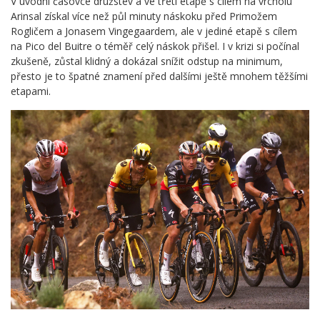
V úvodní časovce družstev a ve třetí etapě s cílem na vrcholu
Arinsal získal více než půl minuty náskoku před Primožem
Rogličem a Jonasem Vingegaardem, ale v jediné etapě s cílem
na Pico del Buitre o téměř celý náskok přišel. I v krizi si počínal
zkušeně, zůstal klidný a dokázal snížit odstup na minimum,
přesto je to špatné znamení před dalšími ještě mnohem těžšími
etapami.