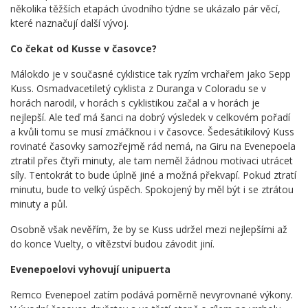
několika těžších etapách úvodního týdne se ukázalo pár věcí,
které naznačují další vývoj.
Co čekat od Kusse v časovce?
Málokdo je v současné cyklistice tak ryzím vrchařem jako Sepp
Kuss. Osmadvacetiletý cyklista z Duranga v Coloradu se v
horách narodil, v horách s cyklistikou začal a v horách je
nejlepší. Ale teď má šanci na dobrý výsledek v celkovém pořadí
a kvůli tomu se musí zmáčknou i v časovce. Šedesátikilový Kuss
rovinaté časovky samozřejmě rád nemá, na Giru na Evenepoela
ztratil přes čtyři minuty, ale tam neměl žádnou motivaci utrácet
síly. Tentokrát to bude úplně jiné a možná překvapí. Pokud ztratí
minutu, bude to velký úspěch. Spokojený by měl být i se ztrátou
minuty a půl.
Osobně však nevěřím, že by se Kuss udržel mezi nejlepšími až
do konce Vuelty, o vítězství budou závodit jiní.
Evenepoelovi vyhovují unipuerta
Remco Evenepoel zatím podává poměrně nevyrovnané výkony.