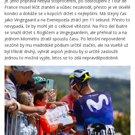
je. Jeho příprava nebyla stoprocentní, po odstoupení z Tour de
France musel léčit zranění a vůbec nezávodil, přesto je ve skvělé
kondici a dokáže se v kopcích držet s nejlepšími. Má stejný čas
jako Vingegaard a na Evenepoela ztrácí jen 11 sekund. Přesto to
nevypadá, že by mohl jet o celkové vítězství. Na Pico del Buitre
se snažil držet s Rogličem a Vingegaardem, ale přehnal to a na
jednom kilometru ztratil spoustu času. Po letošní nepovedené
sezóně by mu madridské pódium určitě stačilo, ale na Vueltě už
byl třikrát druhý, vyhrát aspoň jednou by si určitě zasloužil.
Jednou to možná vyjde, letos se to zdá nepravděpodobné.