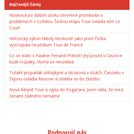
Nejčtenější články
Nosková po dalším útoku otevřeně promluvila o
problémech v Cofidisu. Šestou etapu Tour ovládla Kim Le
Court
Historický výkon Nikoly Noskové! Jako první Češka
vystoupala na pódium Tour de France
Co se stalo s Pauline Ferrand-Prévot? Její posed v časovce
budil rozpaky, Visma se nevzdává
Totální propadák obhájkyně a Nosková v slzách. Časovku v
Dijonu ovládla Reusser a oblékla se do žlutého
Nová lídryně Tour si rýpla do Pogačara: Jsem ráda, že mezi
ženami žádného nemáme
Podporují nás