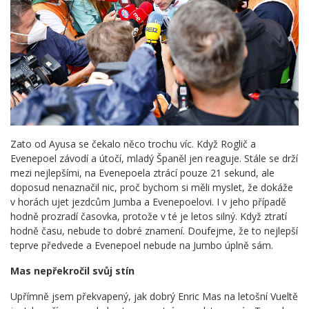
Zato od Ayusa se čekalo něco trochu víc. Když Roglič a
Evenepoel závodí a útočí, mladý Španěl jen reaguje. Stále se drží
mezi nejlepšími, na Evenepoela ztrácí pouze 21 sekund, ale
doposud nenaznačil nic, proč bychom si měli myslet, že dokáže
v horách ujet jezdcům Jumba a Evenepoelovi. I v jeho případě
hodně prozradí časovka, protože v té je letos silný. Když ztratí
hodně času, nebude to dobré znamení. Doufejme, že to nejlepší
teprve předvede a Evenepoel nebude na Jumbo úplně sám.
Mas nepřekročil svůj stín
Upřímně jsem překvapený, jak dobrý Enric Mas na letošní Vueltě