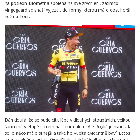
na poslední kilometr a spoléhá na své zrychlení, zatímco
Vingegaard se snaží vyjezdit do formy, kterou má o dost horší
než na Tour.
Dán doufá, že se bude cítit lépe v dlouhých stoupáních, velkou
šanci má v etapě s cílem na Tourmaletu. Ale Roglič je nyní, zdá
se, o něco málo silnější a také ho Vuelta evidentně baví. Letos
už má splněno, vyhrál Giro d'Italia, takže Vueltou se stresovat