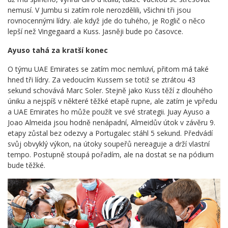
nemusí. V Jumbu si zatím role nerozdělili, všichni tři jsou
rovnocennými lídry. ale když jde do tuhého, je Roglič o něco
lepší než Vingegaard a Kuss. Jasněji bude po časovce.
Ayuso tahá za kratší konec
O týmu UAE Emirates se zatím moc nemluví, přitom má také
hned tři lídry. Za vedoucím Kussem se totiž se ztrátou 43
sekund schovává Marc Soler. Stejně jako Kuss těží z dlouhého
úniku a nejspíš v některé těžké etapě rupne, ale zatím je vpředu
a UAE Emirates ho může použít ve své strategii. Juay Ayuso a
Joao Almeida jsou hodně nenápadní, Almeidův útok v závěru 9.
etapy zůstal bez odezvy a Portugalec stáhl 5 sekund. Předvádí
svůj obvyklý výkon, na útoky soupeřů nereaguje a drží vlastní
tempo. Postupně stoupá pořadím, ale na dostat se na pódium
bude těžké.