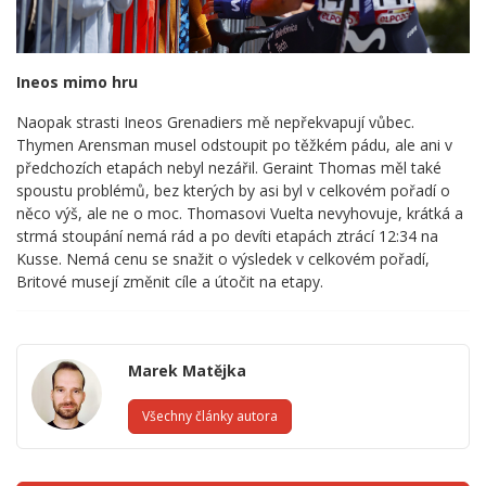
Ineos mimo hru
Naopak strasti Ineos Grenadiers mě nepřekvapují vůbec.
Thymen Arensman musel odstoupit po těžkém pádu, ale ani v
předchozích etapách nebyl nezářil. Geraint Thomas měl také
spoustu problémů, bez kterých by asi byl v celkovém pořadí o
něco výš, ale ne o moc. Thomasovi Vuelta nevyhovuje, krátká a
strmá stoupání nemá rád a po devíti etapách ztrácí 12:34 na
Kusse. Nemá cenu se snažit o výsledek v celkovém pořadí,
Britové musejí změnit cíle a útočit na etapy.
Marek Matějka
Všechny články autora