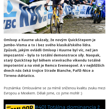
Omloop a Kuurne ukázaly, že novým QuickStepem je
Jumbo-Visma a to i bez svého klasikářského lídra.
Způsob, jakým ovládli Omloop i Kuurne byl víc, než jen
impozantní – byla to totální demonstrace síly. Naopak,
starý QuickStep byl během otevíracího víkendu totálně
impotentní a na vině je Remco Eveneopoel. A v nejbližších
dnech nás čeká trojice Strade Bianche, Paříž-Nice a
Tirreno-Adriatico.
Poznámka: Omlouváme se za mírně sníženou kvalitu zvuku mezi
Evropou a Mexikem. Dělali jsme, co jsme mohli! :)