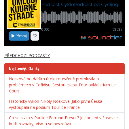
PŘEDCHOZÍ PODCASTY
Nejčtenější články
Nosková po dalším útoku otevřeně promluvila o
problémech v Cofidisu. Šestou etapu Tour ovládla Kim Le
Court
Historický výkon Nikoly Noskové! Jako první Češka
vystoupala na pódium Tour de France
Co se stalo s Pauline Ferrand-Prévot? Její posed v časovce
budil rozpaky, Visma se nevzdává