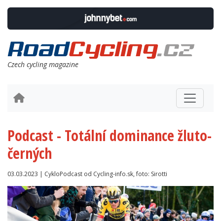
Czech cycling magazine
Podcast - Totální dominance žluto-
černých
03.03.2023 | CykloPodcast od Cycling-info.sk, foto: Sirotti