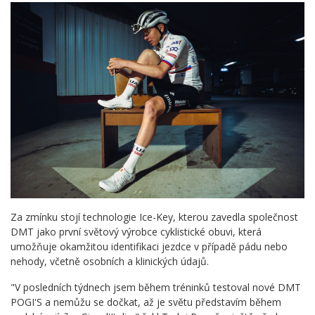
Za zmínku stojí technologie Ice-Key, kterou zavedla společnost
DMT jako první světový výrobce cyklistické obuvi, která
umožňuje okamžitou identifikaci jezdce v případě pádu nebo
nehody, včetně osobních a klinických údajů.
"V posledních týdnech jsem během tréninků testoval nové DMT
POGI'S a nemůžu se dočkat, až je světu představím během