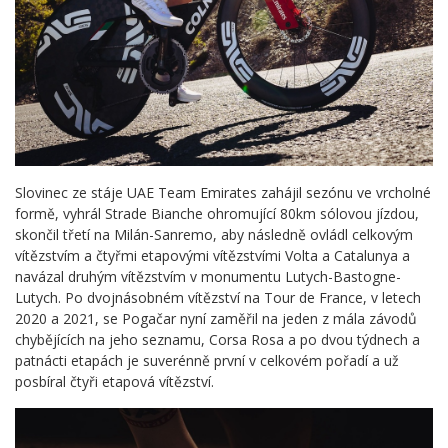
Slovinec ze stáje UAE Team Emirates zahájil sezónu ve vrcholné
formě, vyhrál Strade Bianche ohromující 80km sólovou jízdou,
skončil třetí na Milán-Sanremo, aby následně ovládl celkovým
vítězstvím a čtyřmi etapovými vítězstvími Volta a Catalunya a
navázal druhým vítězstvím v monumentu Lutych-Bastogne-
Lutych. Po dvojnásobném vítězství na Tour de France, v letech
2020 a 2021, se Pogačar nyní zaměřil na jeden z mála závodů
chybějících na jeho seznamu, Corsa Rosa a po dvou týdnech a
patnácti etapách je suverénně první v celkovém pořadí a už
posbíral čtyři etapová vítězství.