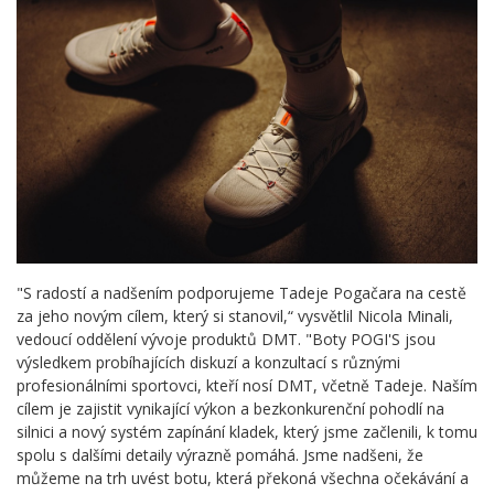
"S radostí a nadšením podporujeme Tadeje Pogačara na cestě
za jeho novým cílem, který si stanovil,“ vysvětlil Nicola Minali,
vedoucí oddělení vývoje produktů DMT. "Boty POGI'S jsou
výsledkem probíhajících diskuzí a konzultací s různými
profesionálními sportovci, kteří nosí DMT, včetně Tadeje. Naším
cílem je zajistit vynikající výkon a bezkonkurenční pohodlí na
silnici a nový systém zapínání kladek, který jsme začlenili, k tomu
spolu s dalšími detaily výrazně pomáhá. Jsme nadšeni, že
můžeme na trh uvést botu, která překoná všechna očekávání a