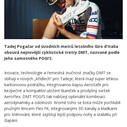
Tadej Pogačar od úvodních metrů letošního Giro d'Italia
obouvá nejnovější cyklistické tretry DMT, nazvané podle
jeho samotného POGI‘S.
Inovace, technologie a řemeslná zručnost značky DMT se
sbíhají v nových „křídlech“ pro Tadeje, která mají super lehkou
karbonovou podrážku, integrovanou kapsu AeroSafe pro
bezpečné a kompaktní uložení tkaniček a prodyšný svršek
AeroFlex. DMT POGI’S tak nabízejí optimální kombinaci
aerodynamiky a odolnosti. Kromě toho se bota může pochlubit
pružným límcem Flex Fit, integrovanými 3D kanály a kladkami
pro šněrování, které zajišťují lepší podporu nohy a stabilitu při
šlapání.