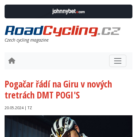
Czech cycling magazine
Pogačar řádí na Giru v nových
tretrách DMT POGI'S
20.05.2024 | TZ