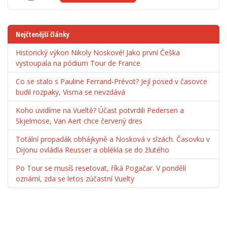
Nejčtenější články
Historický výkon Nikoly Noskové! Jako první Češka
vystoupala na pódium Tour de France
Co se stalo s Pauline Ferrand-Prévot? Její posed v časovce
budil rozpaky, Visma se nevzdává
Koho uvidíme na Vueltě? Účast potvrdili Pedersen a
Skjelmose, Van Aert chce červený dres
Totální propadák obhájkyně a Nosková v slzách. Časovku v
Dijonu ovládla Reusser a oblékla se do žlutého
Po Tour se musíš resetovat, říká Pogačar. V pondělí
oznámí, zda se letos zúčastní Vuelty