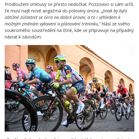
Prodloužení smlouvy se přesto nedočkal. Pozzovivo si sám určil,
že musí najít nové angažmá do poloviny února.
„
Jinak by bylo
obtížné zúčastnit se Gira na dobré úrovni, a to i vzhledem k
možným změnám vybavení a plánování tréninku,"
hlásí ze svého
soukromého soustředění na Etně, kde se připravuje na případný
návrat k závodům.