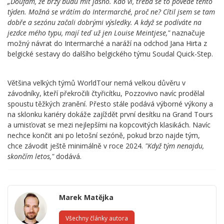
„
Doufám, že brzy budu mít jasno. Kdo ví, třeba se to povede tento
týden. Možná se vrátím do Intermarché, proč ne? Cítil jsem se tam
dobře a sezónu začali dobrými výsledky. A když se podíváte na
jezdce mého typu, mají teď už jen Louise Meintjese,"
naznačuje
možný návrat do Intermarché a naráží na odchod Jana Hirta z
belgické sestavy do dalšího belgického týmu Soudal Quick-Step.
Většina velkých týmů WorldTour nemá velkou důvěru v
závodníky, kteří překročili čtyřicítku, Pozzovivo navíc prodělal
spoustu těžkých zranění. Přesto stále podává výborné výkony a
na sklonku kariéry dokáže zajíždět první desítku na Grand Tours
a umisťovat se mezi nejlepšími na kopcovitých klasikách. Navíc
nechce končit ani po letošní sezóně, pokud brzo najde tým,
chce závodit ještě minimálně v roce 2024.
"Když tým nenajdu,
skončím letos,"
dodává.
Marek Matějka
Všechny články autora