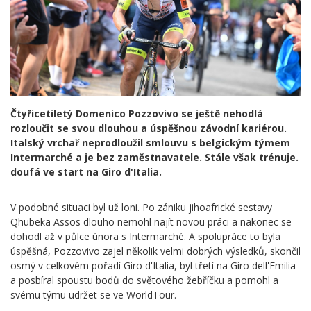
Čtyřicetiletý Domenico Pozzovivo se ještě nehodlá
rozloučit se svou dlouhou a úspěšnou závodní kariérou.
Italský vrchař neprodloužil smlouvu s belgickým týmem
Intermarché a je bez zaměstnavatele. Stále však trénuje.
doufá ve start na Giro d'Italia.
V podobné situaci byl už loni. Po zániku jihoafrické sestavy
Qhubeka Assos dlouho nemohl najít novou práci a nakonec se
dohodl až v půlce února s Intermarché. A spolupráce to byla
úspěšná, Pozzovivo zajel několik velmi dobrých výsledků, skončil
osmý v celkovém pořadí Giro d'Italia, byl třetí na Giro dell'Emilia
a posbíral spoustu bodů do světového žebříčku a pomohl a
svému týmu udržet se ve WorldTour.