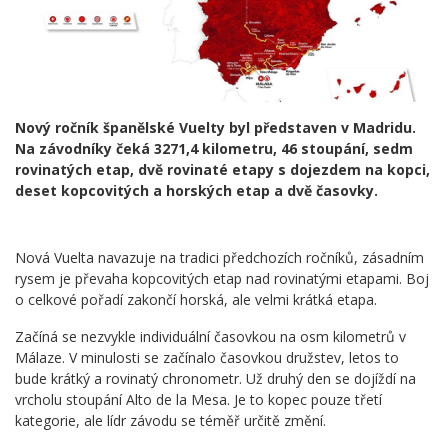
Nový ročník španělské Vuelty byl představen v Madridu.
Na závodníky čeká 3271,4 kilometru, 46 stoupání, sedm
rovinatých etap, dvě rovinaté etapy s dojezdem na kopci,
deset kopcovitých a horských etap a dvě časovky.
Nová Vuelta navazuje na tradici předchozích ročníků, zásadním
rysem je převaha kopcovitých etap nad rovinatými etapami. Boj
o celkové pořadí zakončí horská, ale velmi krátká etapa.
Začíná se nezvykle individuální časovkou na osm kilometrů v
Málaze. V minulosti se začínalo časovkou družstev, letos to
bude krátký a rovinatý chronometr. Už druhý den se dojíždí na
vrcholu stoupání Alto de la Mesa. Je to kopec pouze třetí
kategorie, ale lídr závodu se téměř určitě změní.