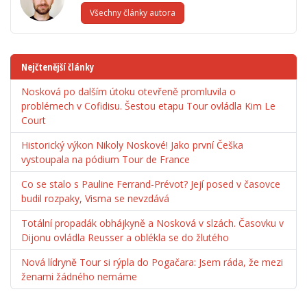
Všechny články autora
Nejčtenější články
Nosková po dalším útoku otevřeně promluvila o
problémech v Cofidisu. Šestou etapu Tour ovládla Kim Le
Court
Historický výkon Nikoly Noskové! Jako první Češka
vystoupala na pódium Tour de France
Co se stalo s Pauline Ferrand-Prévot? Její posed v časovce
budil rozpaky, Visma se nevzdává
Totální propadák obhájkyně a Nosková v slzách. Časovku v
Dijonu ovládla Reusser a oblékla se do žlutého
Nová lídryně Tour si rýpla do Pogačara: Jsem ráda, že mezi
ženami žádného nemáme