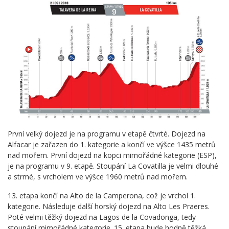
První velký dojezd je na programu v etapě čtvrté. Dojezd na
Alfacar je zařazen do 1. kategorie a končí ve výšce 1435 metrů
nad mořem. První dojezd na kopci mimořádné kategorie (ESP),
je na programu v 9. etapě. Stoupání La Covatilla je velmi dlouhé
a strmé, s vrcholem ve výšce 1960 metrů nad mořem.
13. etapa končí na Alto de la Camperona, což je vrchol 1.
kategorie. Následuje další horský dojezd na Alto Les Praeres.
Poté velmi těžký dojezd na Lagos de la Covadonga, tedy
stoupání mimořádné kategorie. 15. etapa bude hodně těžká,