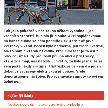
Tak jako pokaždé v nás touha někam vypadnou „od
všedních starostí“ bublala již dlouho. Akci naplánovanou
na konec dubna se nám podařilo uskutečnit až první
květnový víkend. Počasí bylo nádherné, jen trochu větrné,
ale to nám nikterak nevadilo. Proč Kunštát? Je to asi 2
roky co jsme tudy projížděli při jiné akci a přístřešky,
které zde mají, nás natolik uchvátily, že bylo jasné, že se
sem ještě někdy vrátíme. Přístřešků je celkem 6 a jeden
dokonce vybavený elektrickou přípojkou. Vřele
doporučujeme návštěvu. Pro vyznavače samoty to ovšem
úplně není.
Nejčtenější články
Nosková po dalším útoku otevřeně promluvila o