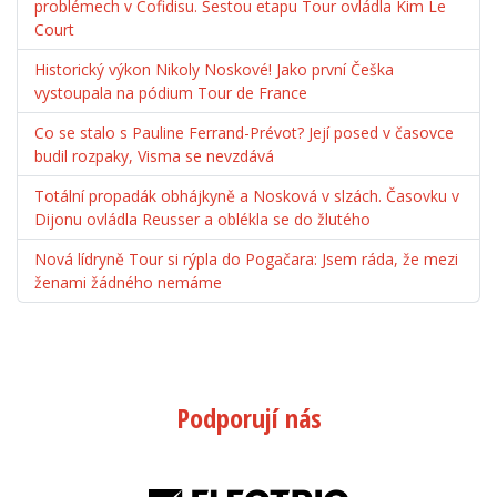
problémech v Cofidisu. Šestou etapu Tour ovládla Kim Le
Court
Historický výkon Nikoly Noskové! Jako první Češka
vystoupala na pódium Tour de France
Co se stalo s Pauline Ferrand-Prévot? Její posed v časovce
budil rozpaky, Visma se nevzdává
Totální propadák obhájkyně a Nosková v slzách. Časovku v
Dijonu ovládla Reusser a oblékla se do žlutého
Nová lídryně Tour si rýpla do Pogačara: Jsem ráda, že mezi
ženami žádného nemáme
Podporují nás