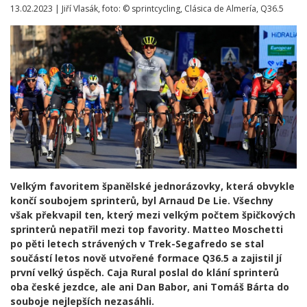
13.02.2023 | Jiří Vlasák, foto: © sprintcycling, Clásica de Almería, Q36.5
Velkým favoritem španělské jednorázovky, která obvykle
končí soubojem sprinterů, byl Arnaud De Lie. Všechny
však překvapil ten, který mezi velkým počtem špičkových
sprinterů nepatřil mezi top favority. Matteo Moschetti
po pěti letech strávených v Trek-Segafredo se stal
součástí letos nově utvořené formace Q36.5 a zajistil jí
první velký úspěch. Caja Rural poslal do klání sprinterů
oba české jezdce, ale ani Dan Babor, ani Tomáš Bárta do
souboje nejlepších nezasáhli.