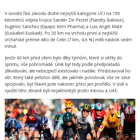
V úvodní fázi závodu druhé nejvyšší kategorie UCI na 190
kilometrů odjela trojice Sander De Pestel (Flandry-Baloise),
Eugenio Sánchez (Equipo Kern Pharma) a Luis Angel Maté
(Euskaltel-Euskadi). Po 50 km na vrcholu první a nejtěžší
vrchařské prémie Alto de Celin (7 km, 4,6 %) měli náskok sedm
minut.
Jenže 60 km před cílem bylo díky týmům, které si věřily do
sprintu, vše pohromadě. Únik byl tedy podle předpokladů
zlikvidován, ale nebezpečí existovalo i nadále. Představoval ho
vítr, který také peloton dělil, ale jakmile povoloval, vše se zase
spojovalo, byť hlavní pole nakonec přeci jen prořídlo. V úsilí o
využití této zbraně byli nejaktivnější jezdci Ineosu a UAE.