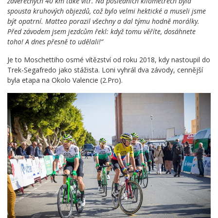
závěrečných 40 km také vítr. Na posledních kilometrech byla
spousta kruhových objezdů, což bylo velmi hektické a museli jsme
být opatrní. Matteo porazil všechny a dal týmu hodně morálky.
Před závodem jsem jezdcům řekl: když tomu věříte, dosáhnete
toho! A dnes přesně to udělali!“
Je to Moschettiho osmé vítězství od roku 2018, kdy nastoupil do
Trek-Segafredo jako stážista. Loni vyhrál dva závody, cennější
byla etapa na Okolo Valencie (2.Pro).