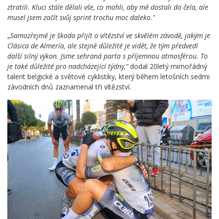
ztratili. Kluci stále dělali vše, co mohli, aby mě dostali do čela, ale
musel jsem začít svůj sprint trochu moc daleko."
„
Samozřejmě je škoda přijít o vítězství ve skvělém závodě, jakým je
Clásica de Almería, ale stejně důležité je vidět, že tým předvedl
další silný výkon. Jsme sehraná parta s příjemnou atmosférou. To
je také důležité pro nadcházející týdny,“
dodal 20letý mimořádný
talent belgické a světové cyklistiky, který během letošních sedmi
závodních dnů zaznamenal tři vítězství.