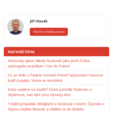
Jiří Vlasák
Všechny články autora
Nejčtenější články
Historický výkon Nikoly Noskové! Jako první Češka
vystoupala na pódium Tour de France
Co se stalo s Pauline Ferrand-Prévot? Její posed v časovce
budil rozpaky, Visma se nevzdává
Koho uvidíme na Vueltě? Účast potvrdili Pedersen a
Skjelmose, Van Aert chce červený dres
Totální propadák obhájkyně a Nosková v slzách. Časovku v
Dijonu ovládla Reusser a oblékla se do žlutého