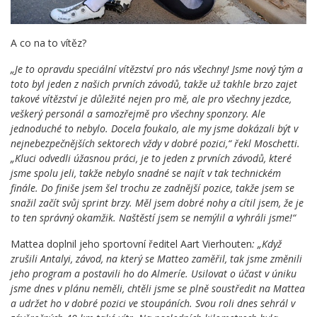
A co na to vítěz?
„Je to opravdu speciální vítězství pro nás všechny! Jsme nový tým a
toto byl jeden z našich prvních závodů, takže už takhle brzo zajet
takové vítězství je důležité nejen pro mě, ale pro všechny jezdce,
veškerý personál a samozřejmě pro všechny sponzory. Ale
jednoduché to nebylo. Docela foukalo, ale my jsme dokázali být v
nejnebezpečnějších sektorech vždy v dobré pozici,“ řekl Moschetti.
„Kluci odvedli úžasnou práci, je to jeden z prvních závodů, které
jsme spolu jeli, takže nebylo snadné se najít v tak technickém
finále. Do finiše jsem šel trochu ze zadnější pozice, takže jsem se
snažil začít svůj sprint brzy. Měl jsem dobré nohy a cítil jsem, že je
to ten správný okamžik. Naštěstí jsem se nemýlil a vyhráli jsme!“
Mattea doplnil jeho sportovní ředitel Aart Vierhouten
: „Když
zrušili Antalyi, závod, na který se Matteo zaměřil, tak jsme změnili
jeho program a postavili ho do Almeríe. Usilovat o účast v úniku
jsme dnes v plánu neměli, chtěli jsme se plně soustředit na Mattea
a udržet ho v dobré pozici ve stoupáních. Svou roli dnes sehrál v