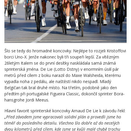
Šlo se tedy do hromadné koncovky. Nejlépe to rozjeli Kristoffovi
borci Uno-X. Jenže nakonec byli tři soupeři lepší. Za vítězným
26letým Italem se do první desítky naskládala samá známá
sprinterská jména. De Lie (Lotto Dstny) v enormním úsilí pár
metrů před cílem z boku narazil do Maxe Walsheida, kterému
vypadla noha z pedálu, ale naštěstí nikdo nespadl. Mladý
Belgičan tak bral druhé místo. Na třetím, podobně jako den
předtím při portugalské Figueira Classic, dokončil sprinter Bora-
hansgrohe Jordi Meeus.
Hlavní favorit sprinterské koncovky Arnaud De Lie k závodu řekl:
„Před závodem jsme vypracovali solidní plán a provedli jsme ho
téměř do posledního detailu. Všechno šlo dobře až do necelých
dvou kilometrů před cílem, kde jsme se kvůli malé chybě trochu