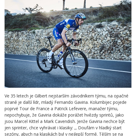
Ve 35 letech je Gilbert nejstarším závodníkem týmu, na opačné
straně je další lídr, mladý Fernando Gaviria. Kolumbijec pojede
poprvé Tour de France a Patrick Lefevere, manažer týmu,
nepochybuje, že Gaviria dokáže porážet hvězdy sprintů, jako
jsou Marcel Kittel a Mark Cavendish. Jenže Gaviria nechce být
jen sprinter, chce vyhrávat i klasiky: ,, Doufám v hladký start
sezóny, abych na klasikách byl v nejlepší formě. Těším se na