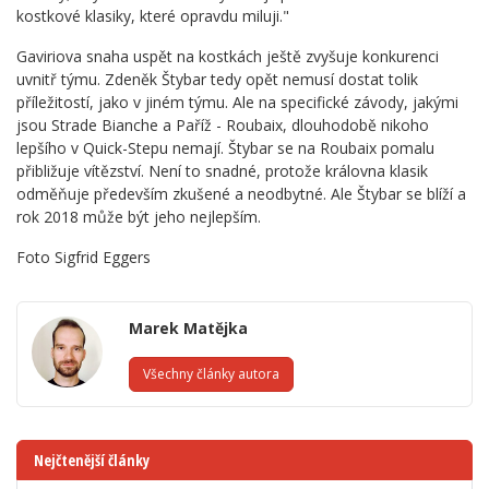
kostkové klasiky, které opravdu miluji."
Gaviriova snaha uspět na kostkách ještě zvyšuje konkurenci
uvnitř týmu. Zdeněk Štybar tedy opět nemusí dostat tolik
příležitostí, jako v jiném týmu. Ale na specifické závody, jakými
jsou Strade Bianche a Paříž - Roubaix, dlouhodobě nikoho
lepšího v Quick-Stepu nemají. Štybar se na Roubaix pomalu
přibližuje vítězství. Není to snadné, protože královna klasik
odměňuje především zkušené a neodbytné. Ale Štybar se blíží a
rok 2018 může být jeho nejlepším.
Foto Sigfrid Eggers
Marek Matějka
Všechny články autora
Nejčtenější články