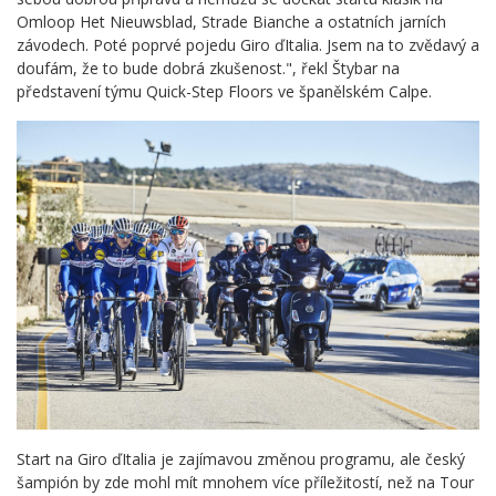
Omloop Het Nieuwsblad, Strade Bianche a ostatních jarních
závodech. Poté poprvé pojedu Giro ďItalia. Jsem na to zvědavý a
doufám, že to bude dobrá zkušenost.", řekl Štybar na
představení týmu Quick-Step Floors ve španělském Calpe.
Start na Giro ďItalia je zajímavou změnou programu, ale český
šampión by zde mohl mít mnohem více příležitostí, než na Tour