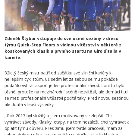
Zdeněk Štybar vstupuje do své osmé sezóny v dresu
týmu Quick-Step Floors s vidinou vítězství v některé z
kostkovaných klasik a prvního startu na Giro ďItalia v
kariéře.
32letý český mistr patří od začátku své silniční kariéry k
nejlepším cyklistům, už sedm let za sebou se mu pokaždé
podařilo vyhrát aspoň jeden profesionální závod. Loni to bylo
těsné, protože na mezinárodní scéně nezvítězil, ale domácí titul
se mezi profesionální vítězství počítá taky. Před novou sezónou
ale doufá v lepší výsledky.
,,Rok 2017 byl složitý a jsem motivovaný se zlepšit. Chci
vyhrávat závody. Klasiky, etapy, na tom nezáleží, chci vyhrávat a
oplatit týmu důvěru. Přes zimu jsem tvrdě pracoval, mám za
sebou dobrou přípravu a nemůžu se dočkat startu klasik na