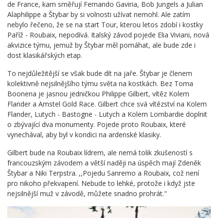
de France, kam směřují Fernando Gaviria, Bob Jungels a Julian
Alaphilippe a Štybar by si volnosti užívat nemohl. Ale zatím
nebylo řečeno, že se na start Tour, kterou letos zdobí i kostky
Paříž - Roubaix, nepodívá. Italský závod pojede Elia Viviani, nová
akvizice týmu, jemuž by Štybar měl pomáhat, ale bude zde i
dost klasikářských etap.
To nejdůležitější se však bude dít na jaře. Štybar je členem
kolektivně nejsilnějšího týmu světa na kostkách. Bez Toma
Boonena je jasnou jedničkou Philippe Gilbert, vítěz Kolem
Flander a Amstel Gold Race. Gilbert chce svá vítězství na Kolem
Flander, Lutych - Bastogne - Lutych a Kolem Lombardie doplnit
o zbývající dva monumenty. Pojede proto Roubaix, které
vynechával, aby byl v kondici na ardenské klasiky.
Gilbert bude na Roubaix lídrem, ale nemá tolik zkušeností s
francouzským závodem a větší naději na úspěch mají Zdeněk
Štybar a Niki Terpstra. ,,Pojedu Sanremo a Roubaix, což není
pro nikoho překvapení. Nebude to lehké, protože i když jste
nejsilnější muž v závodě, můžete snadno prohrát."