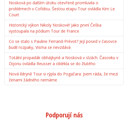
Nosková po dalším útoku otevřeně promluvila o
problémech v Cofidisu. Šestou etapu Tour ovládla Kim Le
Court
Historický výkon Nikoly Noskové! Jako první Češka
vystoupala na pódium Tour de France
Co se stalo s Pauline Ferrand-Prévot? Její posed v časovce
budil rozpaky, Visma se nevzdává
Totální propadák obhájkyně a Nosková v slzách. Časovku v
Dijonu ovládla Reusser a oblékla se do žlutého
Nová lídryně Tour si rýpla do Pogačara: Jsem ráda, že mezi
ženami žádného nemáme
Podporují nás