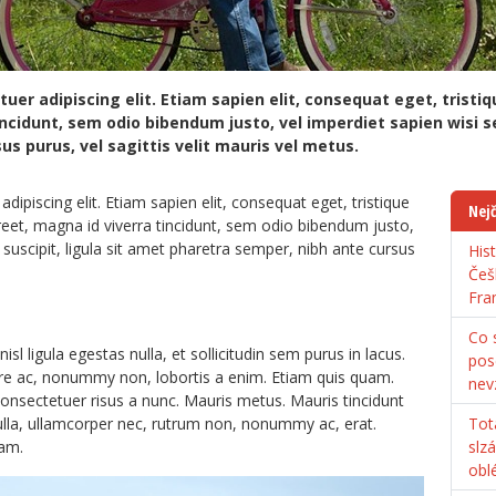
er adipiscing elit. Etiam sapien elit, consequat eget, tristiqu
ncidunt, sem odio bibendum justo, vel imperdiet sapien wisi sed
s purus, vel sagittis velit mauris vel metus.
ipiscing elit. Etiam sapien elit, consequat eget, tristique
Nejč
oreet, magna id viverra tincidunt, sem odio bibendum justo,
 suscipit, ligula sit amet pharetra semper, nibh ante cursus
His
Češ
Fra
Co s
sl ligula egestas nulla, et sollicitudin sem purus in lacus.
pos
re ac, nonummy non, lobortis a enim. Etiam quis quam.
nev
nsectetuer risus a nunc. Mauris metus. Mauris tincidunt
ulla, ullamcorper nec, rutrum non, nonummy ac, erat.
Tot
iam.
slz
obl