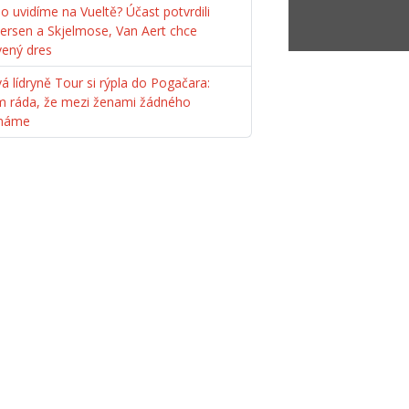
o uvidíme na Vueltě? Účast potvrdili
ersen a Skjelmose, Van Aert chce
vený dres
á lídryně Tour si rýpla do Pogačara:
m ráda, že mezi ženami žádného
máme