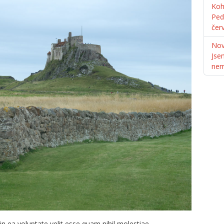
Koh
Ped
čer
Nov
Jse
ne
in ea voluptate velit esse quam nihil molestiae