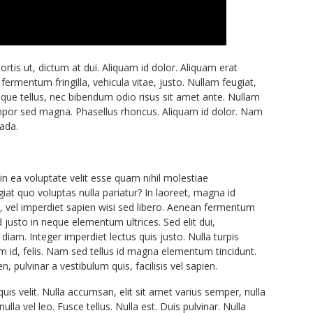
tis ut, dictum at dui. Aliquam id dolor. Aliquam erat
fermentum fringilla, vehicula vitae, justo. Nullam feugiat,
istique tellus, nec bibendum odio risus sit amet ante. Nullam
tempor sed magna. Phasellus rhoncus. Aliquam id dolor. Nam
uada.
in ea voluptate velit esse quam nihil molestiae
iat quo voluptas nulla pariatur? In laoreet, magna id
, vel imperdiet sapien wisi sed libero. Aenean fermentum
id justo in neque elementum ultrices. Sed elit dui,
diam. Integer imperdiet lectus quis justo. Nulla turpis
um id, felis. Nam sed tellus id magna elementum tincidunt.
n, pulvinar a vestibulum quis, facilisis vel sapien.
uis velit. Nulla accumsan, elit sit amet varius semper, nulla
la vel leo. Fusce tellus. Nulla est. Duis pulvinar. Nulla