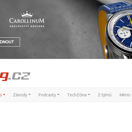
p
Závody
Podcasty
TechZóna
Z týmů
Mimo s