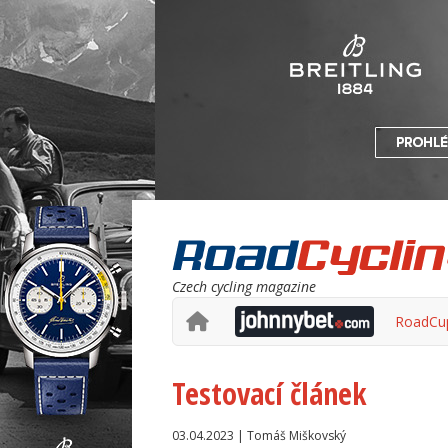
Czech cycling magazine
RoadCu
Testovací článek
03.04.2023 | Tomáš Miškovský