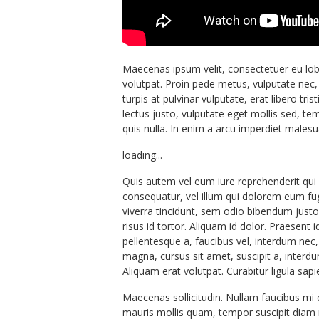
Maecenas ipsum velit, consectetuer eu lobor
volutpat. Proin pede metus, vulputate nec, 
turpis at pulvinar vulputate, erat libero tr
lectus justo, vulputate eget mollis sed, 
quis nulla. In enim a arcu imperdiet males
loading...
Quis autem vel eum iure reprehenderit qui 
consequatur, vel illum qui dolorem eum fug
viverra tincidunt, sem odio bibendum justo
risus id tortor. Aliquam id dolor. Praesent 
pellentesque a, faucibus vel, interdum nec, 
magna, cursus sit amet, suscipit a, interd
Aliquam erat volutpat. Curabitur ligula sapie
Maecenas sollicitudin. Nullam faucibus mi q
mauris mollis quam, tempor suscipit diam nul