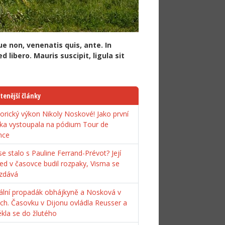
e non, venenatis quis, ante. In
 libero. Mauris suscipit, ligula sit
tenější články
torický výkon Nikoly Noskové! Jako první
ka vystoupala na pódium Tour de
nce
e stalo s Pauline Ferrand-Prévot? Její
ed v časovce budil rozpaky, Visma se
zdává
ální propadák obhájkyně a Nosková v
ách. Časovku v Dijonu ovládla Reusser a
ékla se do žlutého