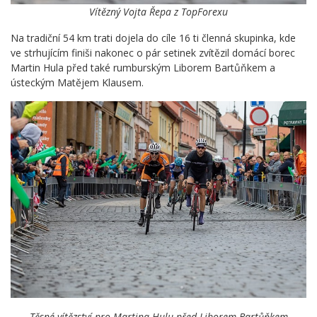
Vítězný Vojta Řepa z TopForexu
Na tradiční 54 km trati dojela do cíle 16 ti členná skupinka, kde
ve strhujícím finiši nakonec o pár setinek zvítězil domácí borec
Martin Hula před také rumburským Liborem Bartůňkem a
ústeckým Matějem Klausem.
Těsné vítězství pro Martina Hulu před Liborem Bartůňkem