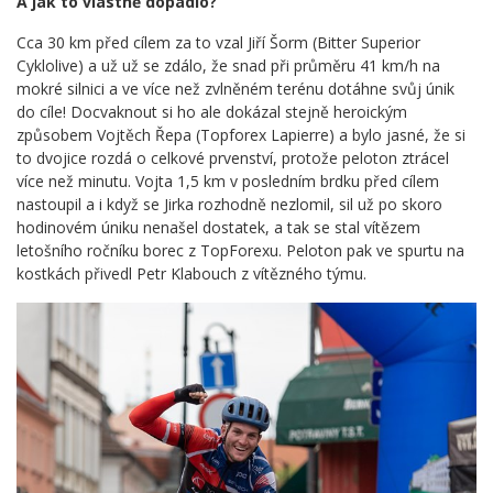
A jak to vlastně dopadlo?
Cca 30 km před cílem za to vzal Jiří Šorm (Bitter Superior
Cyklolive) a už už se zdálo, že snad při průměru 41 km/h na
mokré silnici a ve více než zvlněném terénu dotáhne svůj únik
do cíle! Docvaknout si ho ale dokázal stejně heroickým
způsobem Vojtěch Řepa (Topforex Lapierre) a bylo jasné, že si
to dvojice rozdá o celkové prvenství, protože peloton ztrácel
více než minutu. Vojta 1,5 km v posledním brdku před cílem
nastoupil a i když se Jirka rozhodně nezlomil, sil už po skoro
hodinovém úniku nenašel dostatek, a tak se stal vítězem
letošního ročníku borec z TopForexu. Peloton pak ve spurtu na
kostkách přivedl Petr Klabouch z vítězného týmu.