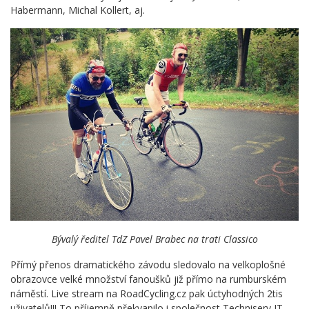
Habermann, Michal Kollert, aj.
Bývalý ředitel TdZ Pavel Brabec na trati Classico
Přímý přenos dramatického závodu sledovalo na velkoplošné
obrazovce velké množství fanoušků již přímo na rumburském
náměstí. Live stream na RoadCycling.cz pak úctyhodných 2tis
uživatelů!!! To příjemně překvapilo i společnost Techniserv IT,