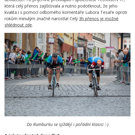
která celý přenos zajišťovala a nutno podotknout, že jeho
kvalita i s pomocí odborného komentáře Lubora Tesaře oproti
rokům minulým značně narostla! Celý
3h přenos je možné
shlédnout zde
.
Do Rumburku se sjíždějí i pořádní klasici :-)