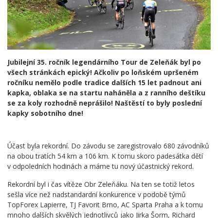
Jubilejní 35. ročník legendárního Tour de Zeleňák byl po
všech stránkách epický! Ačkoliv po loňském upršeném
ročníku nemělo podle tradice dalších 15 let padnout ani
kapka, oblaka se na startu naháněla a z ranního deštíku
se za koly rozhodně neprášilo! Naštěstí to byly poslední
kapky sobotního dne!
Účast byla rekordní. Do závodu se zaregistrovalo 680 závodníků
na obou tratích 54 km a 106 km. K tomu skoro padesátka dětí
v odpoledních hodinách a máme tu nový účastnický rekord.
Rekordní byl i čas vítěze Obr Zeleňáku. Na ten se totiž letos
sešla více než nadstandardní konkurence v podobě týmů
TopForex Lapierre, TJ Favorit Brno, AC Sparta Praha a k tomu
mnoho dalších skvělých jednotlivců jako Jirka Šorm, Richard