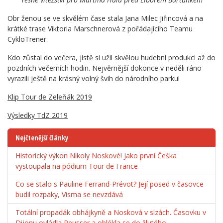
Obr ženou se ve skvělém čase stala Jana Milec Jiřincová a na
krátké trase Viktoria Marschnerová z pořádajícího Teamu
CykloTrener.
Kdo zůstal do večera, jistě si užil skvělou hudební produkci až do
pozdních večerních hodin. Nejvěrnější dokonce v neděli ráno
vyrazili ještě na krásný volný švih do národního parku!
Klip Tour de Zeleňák 2019
Výsledky TdZ 2019
Nejčtenější články
Historický výkon Nikoly Noskové! Jako první Češka
vystoupala na pódium Tour de France
Co se stalo s Pauline Ferrand-Prévot? Její posed v časovce
budil rozpaky, Visma se nevzdává
Totální propadák obhájkyně a Nosková v slzách. Časovku v
Dijonu ovládla Reusser a oblékla se do žlutého