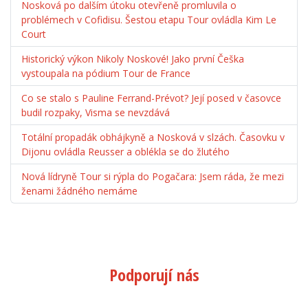
Nosková po dalším útoku otevřeně promluvila o
problémech v Cofidisu. Šestou etapu Tour ovládla Kim Le
Court
Historický výkon Nikoly Noskové! Jako první Češka
vystoupala na pódium Tour de France
Co se stalo s Pauline Ferrand-Prévot? Její posed v časovce
budil rozpaky, Visma se nevzdává
Totální propadák obhájkyně a Nosková v slzách. Časovku v
Dijonu ovládla Reusser a oblékla se do žlutého
Nová lídryně Tour si rýpla do Pogačara: Jsem ráda, že mezi
ženami žádného nemáme
Podporují nás