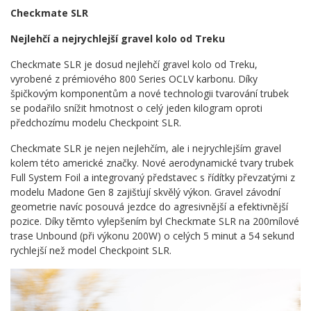
Checkmate SLR
Nejlehčí a nejrychlejší gravel kolo od Treku
Checkmate SLR je dosud nejlehčí gravel kolo od Treku,
vyrobené z prémiového 800 Series OCLV karbonu. Díky
špičkovým komponentům a nové technologii tvarování trubek
se podařilo snížit hmotnost o celý jeden kilogram oproti
předchozímu modelu Checkpoint SLR.
Checkmate SLR je nejen nejlehčím, ale i nejrychlejším gravel
kolem této americké značky. Nové aerodynamické tvary trubek
Full System Foil a integrovaný představec s řídítky převzatými z
modelu Madone Gen 8 zajišťují skvělý výkon. Gravel závodní
geometrie navíc posouvá jezdce do agresivnější a efektivnější
pozice. Díky těmto vylepšením byl Checkmate SLR na 200mílové
trase Unbound (při výkonu 200W) o celých 5 minut a 54 sekund
rychlejší než model Checkpoint SLR.