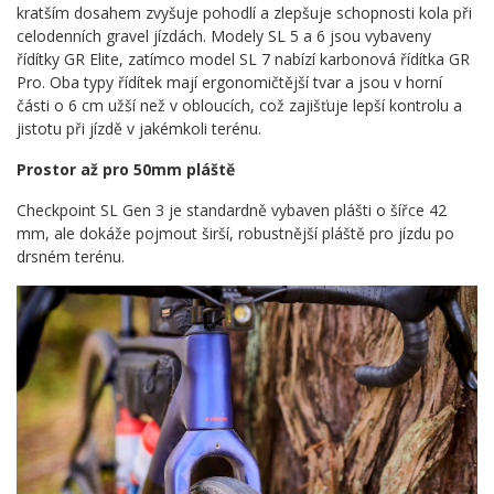
kratším dosahem zvyšuje pohodlí a zlepšuje schopnosti kola při
celodenních gravel jízdách. Modely SL 5 a 6 jsou vybaveny
řídítky GR Elite, zatímco model SL 7 nabízí karbonová řídítka GR
Pro. Oba typy řídítek mají ergonomičtější tvar a jsou v horní
části o 6 cm užší než v obloucích, což zajišťuje lepší kontrolu a
jistotu při jízdě v jakémkoli terénu.
Prostor až pro 50mm pláště
Checkpoint SL Gen 3 je standardně vybaven plášti o šířce 42
mm, ale dokáže pojmout širší, robustnější pláště pro jízdu po
drsném terénu.