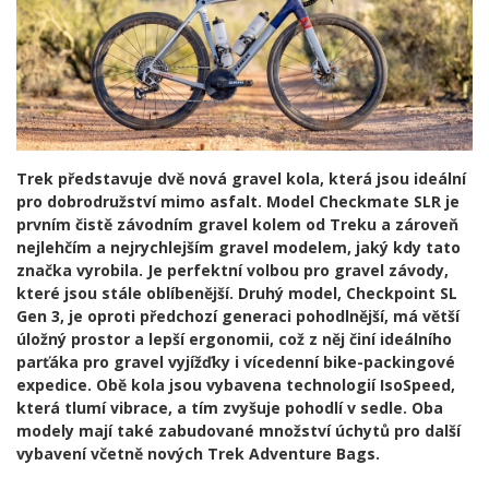
Trek představuje dvě nová gravel kola, která jsou ideální
pro dobrodružství mimo asfalt. Model Checkmate SLR je
prvním čistě závodním gravel kolem od Treku a zároveň
nejlehčím a nejrychlejším gravel modelem, jaký kdy tato
značka vyrobila. Je perfektní volbou pro gravel závody,
které jsou stále oblíbenější. Druhý model, Checkpoint SL
Gen 3, je oproti předchozí generaci pohodlnější, má větší
úložný prostor a lepší ergonomii, což z něj činí ideálního
parťáka pro gravel vyjížďky i vícedenní bike-packingové
expedice. Obě kola jsou vybavena technologií IsoSpeed,
která tlumí vibrace, a tím zvyšuje pohodlí v sedle. Oba
modely mají také zabudované množství úchytů pro další
vybavení včetně nových Trek Adventure Bags.