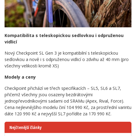
Kompatibilita s teleskopickou sedlovkou i odpruženou
vidlicí
Nový Checkpoint SL Gen 3 je kompatibilní s teleskopickou
sedlovkou a nově i s odpruženou vidlicí o zdvihu až 40 mm (pro
všechny velikosti kromě XS)
Modely a ceny
Checkpoint přichází ve třech specifikacích – SL5, SL6 a SL7,
přičemž všechny jsou osazeny bezdrátovými
jednopřevodníkovými sadami od SRAMu (Apex, Rival, Force).
Cena nejlevnějšího modelu činí 104 990 Kč, za prostřední varintu
dáte 120 990 Kč a nejvyšší SL7 pořídíte za 170 990 Kč.
Nejčtenější články