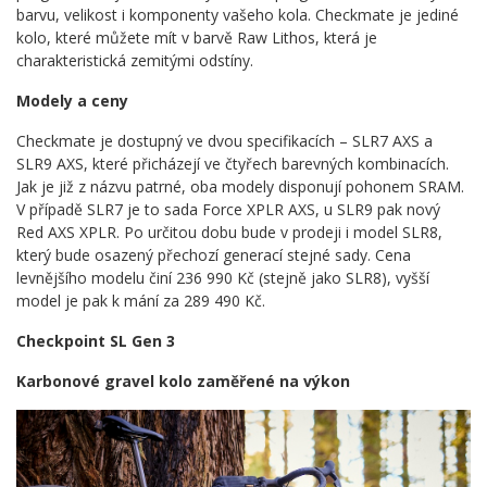
barvu, velikost i komponenty vašeho kola. Checkmate je jediné
kolo, které můžete mít v barvě Raw Lithos, která je
charakteristická zemitými odstíny.
Modely a ceny
Checkmate je dostupný ve dvou specifikacích – SLR7 AXS a
SLR9 AXS, které přicházejí ve čtyřech barevných kombinacích.
Jak je již z názvu patrné, oba modely disponují pohonem SRAM.
V případě SLR7 je to sada Force XPLR AXS, u SLR9 pak nový
Red AXS XPLR. Po určitou dobu bude v prodeji i model SLR8,
který bude osazený přechozí generací stejné sady. Cena
levnějšího modelu činí 236 990 Kč (stejně jako SLR8), vyšší
model je pak k mání za 289 490 Kč.
Checkpoint SL Gen 3
Karbonové gravel kolo zaměřené na výkon