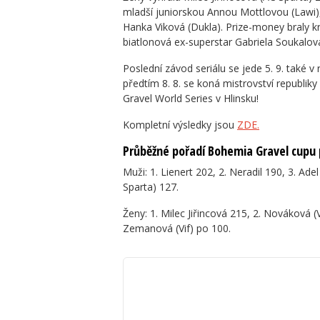
mladší juniorskou Annou Mottlovou (Lawi), t
Hanka Viková (Dukla). Prize-money braly kr
biatlonová ex-superstar Gabriela Soukalov
Poslední závod seriálu se jede 5. 9. také
předtím 8. 8. se koná mistrovství republiky
Gravel World Series v Hlinsku!
Kompletní výsledky jsou
ZDE.
Průběžné pořadí Bohemia Gravel cupu
Muži: 1. Lienert 202, 2. Neradil 190, 3. Adel
Sparta) 127.
Ženy: 1. Milec Jiřincová 215, 2. Nováková 
Zemanová (Vif) po 100.