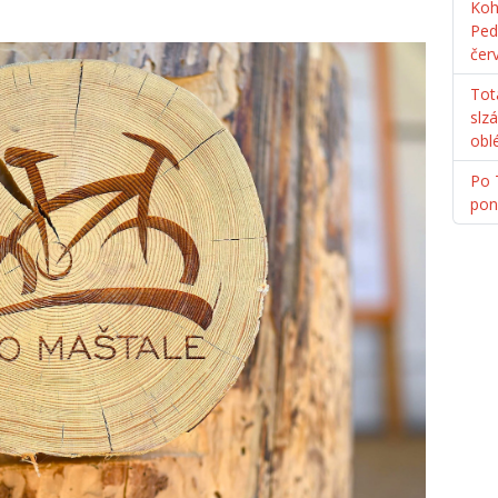
Koh
Ped
čer
Tot
slz
obl
Po 
pon