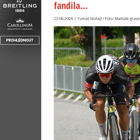
fandila…
23.06.2026 | Tomáš Nohejl / Foto: Maštale grave