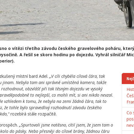
asno o vítězi třetího závodu českého gravelového poháru, který
sočině. A řešil se skoro hodinu po dojezdu. Vyhrál silničář Mi
erior).
 zkušený místní bard Adel.
„V cíli chyběla cílová čára, tak
Nejč
chu jinam. Nebyla tam ani správně umístěná kamera, takže
 rozhodnout, obzvlášť při tak těsným dojezdu ve vysoký
His
la pravděpodobně to nejlepší, co mohli mít, si ani nikdo nevzal.
Češ
Ale vzhledem k tomu, že nebyla na zemi žádná čára, tak to
Fra
si, že tohle bylo spravedlivý rozhodnutí závodu českého
Co s
kdo,“
rozebírá stále rozpačitě.
pos
 prospěch.
„Spurtovali jsme natěsno, cítil jsem, že jsem tam o
nev
l kolo do pásky. Nebo přesněji do cílové brány, žádnou čáru