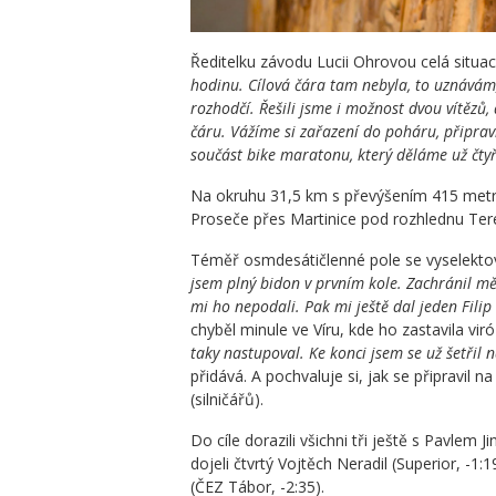
Ředitelku závodu Lucii Ohrovou celá situa
hodinu. Cílová čára tam nebyla, to uznávám,
rozhodčí. Řešili jsme i možnost dvou vítězů, 
čáru. Vážíme si zařazení do poháru, připravi
součást bike maratonu, který děláme už čtyř
Na okruhu 31,5 km s převýšením 415 metrů 
Proseče přes Martinice pod rozhlednu Tere
Téměř osmdesátičlenné pole se vyselektoval
jsem plný bidon v prvním kole. Zachránil mě
mi ho nepodali. Pak mi ještě dal jeden Filip 
chyběl minule ve Víru, kde ho zastavila viróz
taky nastupoval. Ke konci jsem se už šetřil n
přidává. A pochvaluje si, jak se připravil
(silničářů).
Do cíle dorazili všichni tři ještě s Pavle
dojeli čtvrtý Vojtěch Neradil (Superior, -1
(ČEZ Tábor, -2:35).