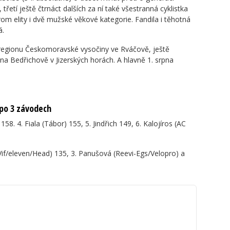
řetí ještě čtrnáct dalších za ní také všestranná cyklistka
om elity i dvě mužské věkové kategorie. Fandila i těhotná
á.
 v regionu Českomoravské vysočiny ve Rváčově, ještě
 na Bedřichově v Jizerských horách. A hlavně 1. srpna
 po 3 závodech
 158. 4. Fiala (Tábor) 155, 5. Jindřich 149, 6. Kalojíros (AC
(Vif/eleven/Head) 135, 3. Panušová (Reevi-Egs/Velopro) a