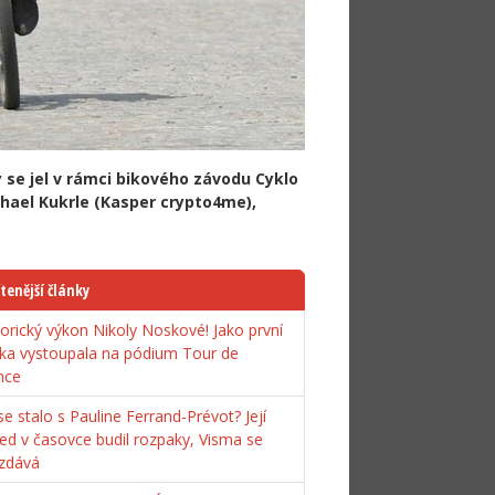
 se jel v rámci bikového závodu Cyklo
chael Kukrle (Kasper crypto4me),
tenější články
torický výkon Nikoly Noskové! Jako první
ka vystoupala na pódium Tour de
nce
e stalo s Pauline Ferrand-Prévot? Její
ed v časovce budil rozpaky, Visma se
zdává