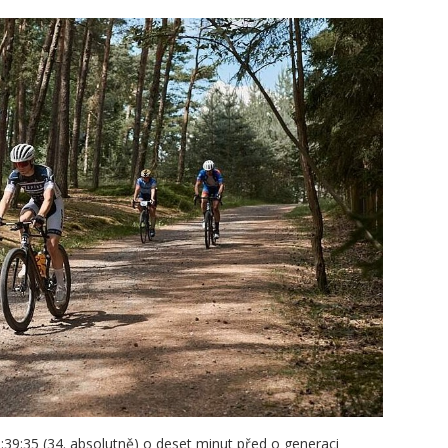
2:39:35 (34. absolutně) o deset minut před o generaci