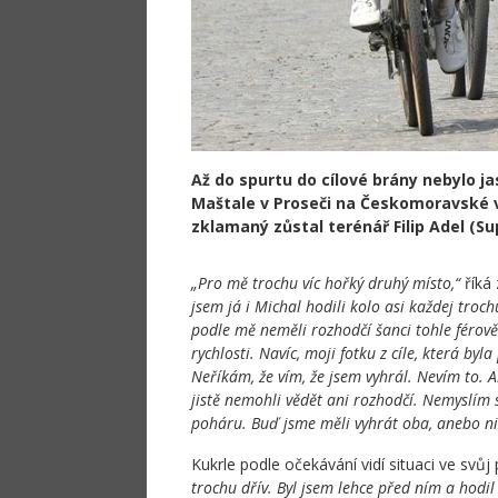
Až do spurtu do cílové brány nebylo j
Maštale v Proseči na Českomoravské vy
zklamaný zůstal terénář Filip Adel (Sup
„Pro mě trochu víc hořký druhý místo,“
říká
jsem já i Michal hodili kolo asi každej tro
podle mě neměli rozhodčí šanci tohle férově
rychlosti. Navíc, moji fotku z cíle, která by
Neříkám, že vím, že jsem vyhrál. Nevím to. 
jistě nemohli vědět ani rozhodčí. Nemyslím 
poháru. Buď jsme měli vyhrát oba, anebo ni
Kukrle podle očekávání vidí situaci ve svůj
trochu dřív. Byl jsem lehce před ním a hodi