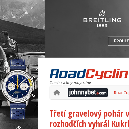
Czech cycling magazine
RoadCu
Třetí gravelový pohár
rozhodčích vyhrál Kukr