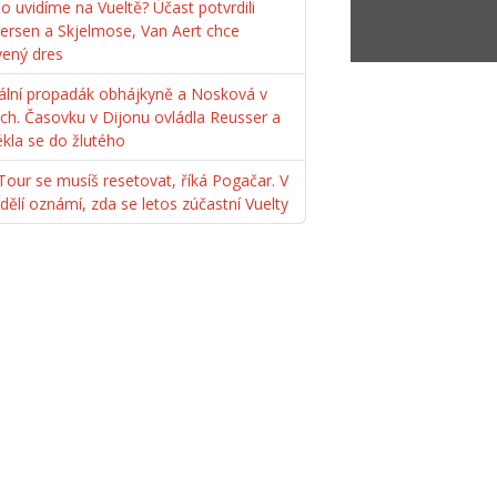
o uvidíme na Vueltě? Účast potvrdili
ersen a Skjelmose, Van Aert chce
vený dres
ální propadák obhájkyně a Nosková v
ách. Časovku v Dijonu ovládla Reusser a
ékla se do žlutého
Tour se musíš resetovat, říká Pogačar. V
dělí oznámí, zda se letos zúčastní Vuelty