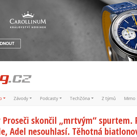
p
Závody
Podcasty
TechZóna
Z týmů
Mimo s
 v Proseči skončil „mrtvým“ spurtem.
le, Adel nesouhlasí. Těhotná biatlon