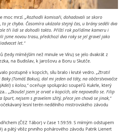
ce moc mrzí.
„Rozhodli komisaři, dohadovali se skoro
 to je chyba. Časomíra ukázala stejný čas, u brány seděli dva
ale tři lidi se dohodli takto. Příští rok pořídíme kameru i
li jsme novou trasu, předchozí dva roky se jel gravel jako
iadvacet let.“
(tedy mírnějším než minule ve Víru) se jelo dvakrát z
zka, na Budislav, k Jarošovu a Boru u Skutče.
o postupně v kopcích, sílu bralo i kruté vedro.
„Ztratil
 Baky (Tomáš Bakus), dal mi jeden od táty, na občerstvovačce
(Adel) s kolou,“
oceňuje spolupráci soupeřů Kukrle, který
a...
„Zkoušel jsem je orvat v kopcích, ale nepovedlo se. Filip
a špurt, nejsem s gravelem sžitý, přece jen chová se jinak,“
 na očekávaný lesní terén nedělního mistrovského závodu
m Jindřichem (ČEZ Tábor) v čase 1:59:59. S mírným odstupem
:19) a pátý vítěz prvního pohárového závodu Patrik Lienert