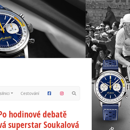
ilnici
Cestování
 Po hodinové debatě
ová superstar Soukalová