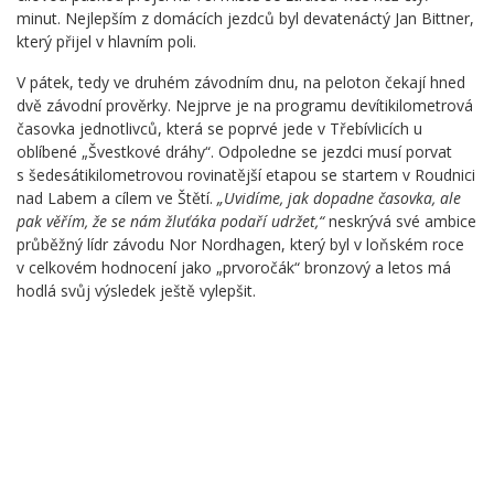
minut. Nejlepším z domácích jezdců byl devatenáctý Jan Bittner,
který přijel v hlavním poli.
V pátek, tedy ve druhém závodním dnu, na peloton čekají hned
dvě závodní prověrky. Nejprve je na programu devítikilometrová
časovka jednotlivců, která se poprvé jede v Třebívlicích u
oblíbené „Švestkové dráhy“. Odpoledne se jezdci musí porvat
s šedesátikilometrovou rovinatější etapou se startem v Roudnici
nad Labem a cílem ve Štětí.
„Uvidíme, jak dopadne časovka, ale
pak věřím, že se nám žluťáka podaří udržet,“
neskrývá své ambice
průběžný lídr závodu Nor Nordhagen, který byl v loňském roce
v celkovém hodnocení jako „prvoročák“ bronzový a letos má
hodlá svůj výsledek ještě vylepšit.