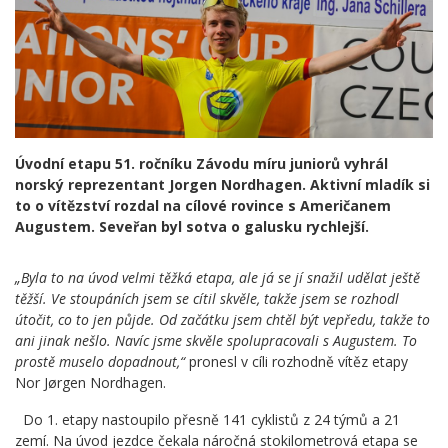
Úvodní etapu 51. ročníku Závodu míru juniorů vyhrál
norský reprezentant Jorgen Nordhagen. Aktivní mladík si
to o vítězství rozdal na cílové rovince s Američanem
Augustem. Seveřan byl sotva o galusku rychlejší.
„Byla to na úvod velmi těžká etapa, ale já se jí snažil udělat ještě
těžší. Ve stoupáních jsem se cítil skvěle, takže jsem se rozhodl
útočit, co to jen půjde. Od začátku jsem chtěl být vepředu, takže to
ani jinak nešlo. Navíc jsme skvěle spolupracovali s Augustem. To
prostě muselo dopadnout,“
pronesl v cíli rozhodně vítěz etapy
Nor Jørgen Nordhagen.
Do 1. etapy nastoupilo přesně 141 cyklistů z 24 týmů a 21
zemí. Na úvod jezdce čekala náročná stokilometrová etapa se