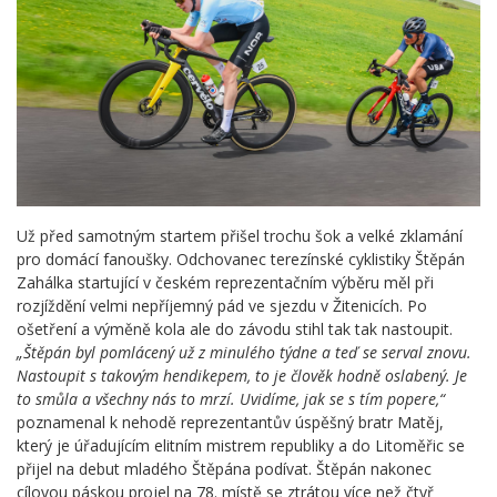
Už před samotným startem přišel trochu šok a velké zklamání
pro domácí fanoušky. Odchovanec terezínské cyklistiky Štěpán
Zahálka startující v českém reprezentačním výběru měl při
rozjíždění velmi nepříjemný pád ve sjezdu v Žitenicích. Po
ošetření a výměně kola ale do závodu stihl tak tak nastoupit.
„Štěpán byl pomlácený už z minulého týdne a teď se serval znovu.
Nastoupit s takovým hendikepem, to je člověk hodně oslabený. Je
to smůla a všechny nás to mrzí. Uvidíme, jak se s tím popere,“
poznamenal k nehodě reprezentantův úspěšný bratr Matěj,
který je úřadujícím elitním mistrem republiky a do Litoměřic se
přijel na debut mladého Štěpána podívat. Štěpán nakonec
cílovou páskou projel na 78. místě se ztrátou více než čtyř