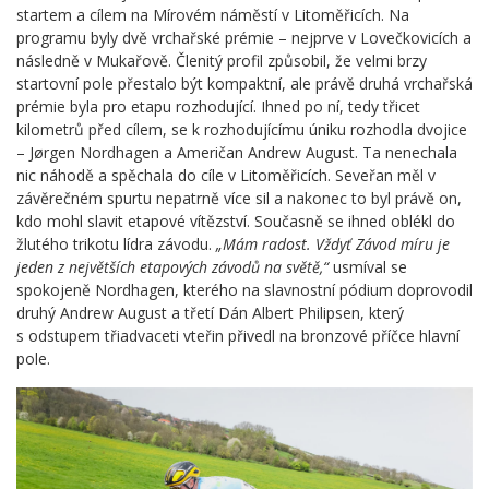
startem a cílem na Mírovém náměstí v Litoměřicích. Na
programu byly dvě vrchařské prémie – nejprve v Lovečkovicích a
následně v Mukařově. Členitý profil způsobil, že velmi brzy
startovní pole přestalo být kompaktní, ale právě druhá vrchařská
prémie byla pro etapu rozhodující. Ihned po ní, tedy třicet
kilometrů před cílem, se k rozhodujícímu úniku rozhodla dvojice
– Jørgen Nordhagen a Američan Andrew August. Ta nenechala
nic náhodě a spěchala do cíle v Litoměřicích. Seveřan měl v
závěrečném spurtu nepatrně více sil a nakonec to byl právě on,
kdo mohl slavit etapové vítězství. Současně se ihned oblékl do
žlutého trikotu lídra závodu.
„Mám radost. Vždyť Závod míru je
jeden z největších etapových závodů na světě,“
usmíval se
spokojeně Nordhagen, kterého na slavnostní pódium doprovodil
druhý Andrew August a třetí Dán Albert Philipsen, který
s odstupem třiadvaceti vteřin přivedl na bronzové příčce hlavní
pole.