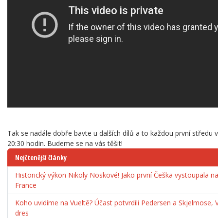
Tak se nadále dobře bavte u dalších dílů a to každou první středu 
20:30 hodin. Budeme se na vás těšit!
Nejčtenější články
Historický výkon Nikoly Noskové! Jako první Češka vystoupala 
France
Koho uvidíme na Vueltě? Účast potvrdili Pedersen a Skjelmose, 
dres