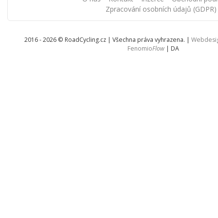
Zpracování osobních údajů (GDPR)
2016 - 2026 © RoadCycling.cz | Všechna práva vyhrazena. |
Webdesi
Fenomio
Flow
|
DA