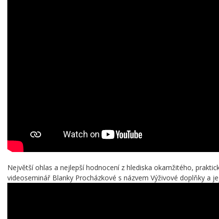
Největší ohlas a nejlepší hodnocení z hlediska okamžitého, praktick
videoseminář Blanky Procházkové s názvem Výživové doplňky a jeji