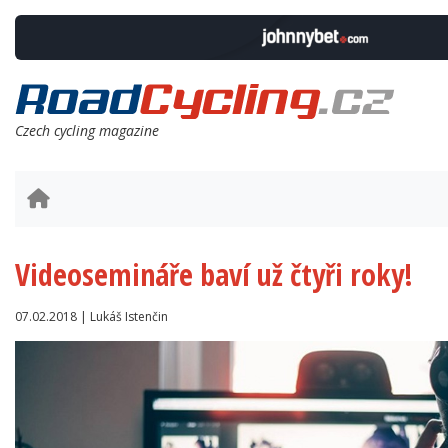
Czech cycling magazine
Videosemináře baví už čtyři roky!
07.02.2018 | Lukáš Istenčin