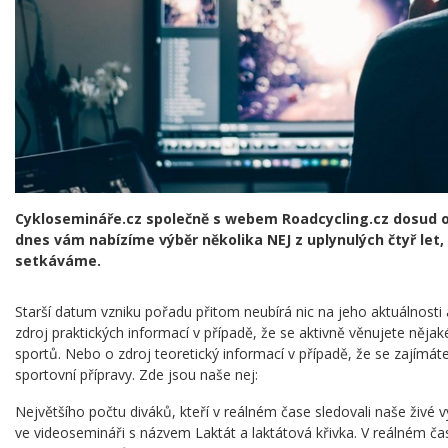
Cyklosemináře.cz společně s webem Roadcycling.cz dosud o
dnes vám nabízíme výběr několika NEJ z uplynulých čtyř let,
setkáváme.
Starší datum vzniku pořadu přitom neubírá nic na jeho aktuálnosti
zdroj praktických informací v případě, že se aktivně věnujete nějak
sportů. Nebo o zdroj teoretický informací v případě, že se zajímát
sportovní přípravy. Zde jsou naše nej:
Největšího počtu diváků, kteří v reálném čase sledovali naše živé vy
ve videosemináři s názvem Laktát a laktátová křivka. V reálném č