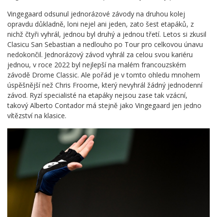
Vingegaard odsunul jednorázové závody na druhou kolej
opravdu důkladně, loni nejel ani jeden, zato šest etapáků, z
nichž čtyři vyhrál, jednou byl druhý a jednou třetí. Letos si zkusil
Clasicu San Sebastian a nedlouho po Tour pro celkovou únavu
nedokončil. Jednorázový závod vyhrál za celou svou kariéru
jednou, v roce 2022 byl nejlepší na malém francouzském
závodě Drome Classic. Ale pořád je v tomto ohledu mnohem
úspěšnější než Chris Froome, který nevyhrál žádný jednodenní
závod. Ryzí specialisté na etapáky nejsou zase tak vzácní,
takový Alberto Contador má stejně jako Vingegaard jen jedno
vítězství na klasice.