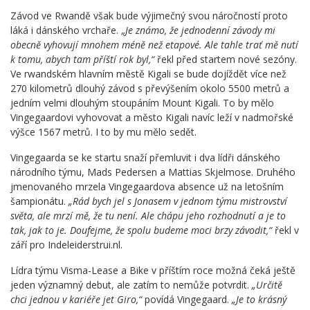
Závod ve Rwandě však bude výjimečný svou náročností proto
láká i dánského vrchaře. „
Je známo, že jednodenní závody mi
obecně vyhovují mnohem méně než etapové. Ale tahle trať mě nutí
k tomu, abych tam příští rok byl,“
řekl před startem nové sezóny.
Ve rwandském hlavním městě Kigali se bude dojíždět více než
270 kilometrů dlouhý závod s převýšením okolo 5500 metrů a
jedním velmi dlouhým stoupáním Mount Kigali. To by mělo
Vingegaardovi vyhovovat a město Kigali navíc leží v nadmořské
výšce 1567 metrů. I to by mu mělo sedět.
Vingegaarda se ke startu snaží přemluvit i dva lídři dánského
národního týmu, Mads Pedersen a Mattias Skjelmose. Druhého
jmenovaného mrzela Vingegaardova absence už na letošním
šampionátu.
„Rád bych jel s Jonasem v jednom týmu mistrovství
světa, ale mrzí mě, že tu není. Ale chápu jeho rozhodnutí a je to
tak, jak to je. Doufejme, že spolu budeme moci brzy závodit,“
řekl v
září pro Indeleiderstrui.nl.
Lídra týmu Visma-Lease a Bike v příštím roce možná čeká ještě
jeden významný debut, ale zatím to nemůže potvrdit.
„Určitě
chci jednou v kariéře jet Giro,“
povídá Vingegaard.
„Je to krásný