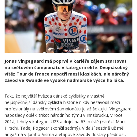
Jonas Vingegaard má poprvé v kariéře zájem startovat
na světovém šampionátu v kategorii elite. Dvojnásobný
vítěz Tour de France nepatří mezi klasikách, ale náročný
závod ve Rwandě ve vysoké nadmořské výšce ho láká.
Fakt, že největší hvězda dánské cyklistiky a vlastně
nejúspěšnější dánský cyklista historie nikdy nezávodil mezi
profesionály na světovém šampionátu je až šokující. Vingegaard
naposledy oblékl trikot národního týmu v Innsbrucku, v roce
201á, tehdy v kategorii U23 a dojel na 63. místě (zvítězil Marc
Hirschi, Tadej Pogacar skončil sedmý). V další sezóně už měl
angažmá v Jumbo-Visma a etapové závody dostaly přednost.