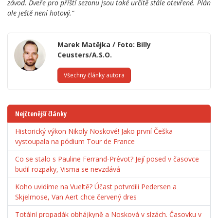
závod. Dveře pro příští sezonu jsou také určitě stále otevřené. Plán
ale ještě není hotový.“
Marek Matějka / Foto: Billy
Ceusters/A.S.O.
Všechny články autora
Nejčtenější články
Historický výkon Nikoly Noskové! Jako první Češka
vystoupala na pódium Tour de France
Co se stalo s Pauline Ferrand-Prévot? Její posed v časovce
budil rozpaky, Visma se nevzdává
Koho uvidíme na Vueltě? Účast potvrdili Pedersen a
Skjelmose, Van Aert chce červený dres
Totální propadák obhájkyně a Nosková v slzách. Časovku v