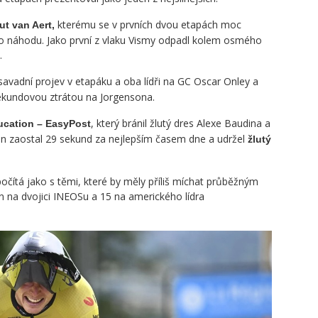
kterému se v prvních dvou etapách moc
t van Aert,
 o náhodu. Jako první z vlaku Vismy odpadl kolem osmého
.
savadní projev v etapáku a oba lídři na GC Oscar Onley a
sekundovou ztrátou na Jorgensona.
, který bránil žlutý dres Alexe Baudina a
ucation – EasyPost
din zaostal 29 sekund za nejlepším časem dne a udržel
žlutý
čítá jako s těmi, které by měly příliš míchat průběžným
n na dvojici INEOSu a 15 na amerického lídra