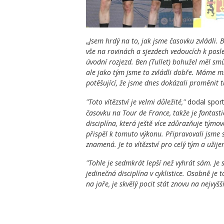
„
Jsem hrdý na to, jak jsme časovku zvládli. 
vše na rovinách a sjezdech vedoucích k pos
úvodní rozjezd. Ben (Tullet) bohužel měl sm
ale jako tým jsme to zvládli dobře. Máme mno
potěšující, že jsme dnes dokázali proměnit tu
"Toto vítězství je velmi důležité,"
dodal sport
časovku na Tour de France, takže je fantasti
disciplína, která ještě více zdůrazňuje tým
přispěl k tomuto výkonu. Připravovali jsme 
znamená. Je to vítězství pro celý tým a užije
"Tohle je sedmkrát lepší než vyhrát sám. Je s
jedinečná disciplína v cyklistice. Osobně je 
na jaře, je skvělý pocit stát znovu na nejvyšš