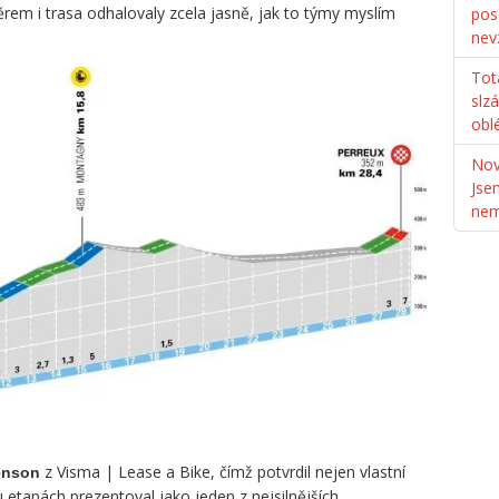
em i trasa odhalovaly zcela jasně, jak to týmy myslím
pos
nev
Tot
slz
obl
Nov
Jse
ne
z Visma | Lease a Bike, čímž potvrdil nejen vlastní
enson
u etapách prezentoval jako jeden z nejsilnějších.