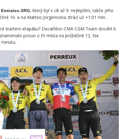
, který byl v cíli až 9. nejlepším, takže jeho
 Emirates-XRG
ůběžné 16. a na Matteo Jorgensona ztrácí už +1:01 min.
před startem etapáku? Decathlon CMA CGM Team dosáhl 6.
o znamenalo posun o tři místa na průběžné 12. Na
 minutu.