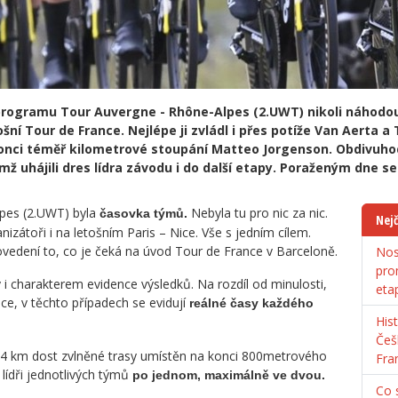
programu Tour Auvergne - Rhône-Alpes (2.UWT) nikoli náhodou
tošní Tour de France. Nejlépe ji zvládl i přes potíže Van Aerta
 konci téměř kilometrové stoupání Matteo Jorgenson. Obdivuho
mž uhájili dres lídra závodu i do další etapy. Poraženým dne 
lpes (2.UWT) byla
Nebyla tu pro nic za nic.
časovka týmů.
Nejč
zátoři i na letošním Paris – Nice. Vše s jedním cílem.
edení to, co je čeká na úvod Tour de France v Barceloně.
Nos
pro
i charakterem evidence výsledků. Na rozdíl od minulosti,
eta
dce, v těchto případech se evidují
reálné časy každého
His
Češ
28,4 km dost zvlněné trasy umístěn na konci 800metrového
Fra
 lídři jednotlivých týmů
po jednom, maximálně ve dvou.
Co s