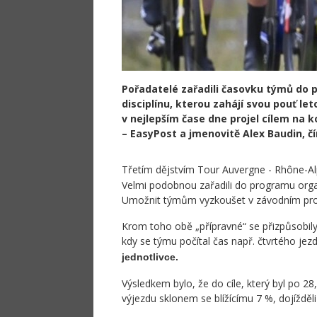
Pořadatelé zařadili časovku týmů do 
disciplínu, kterou zahájí svou pouť le
v nejlepším čase dne projel cílem na
– EasyPost a jmenovitě Alex Baudin, čí
Třetím dějstvím Tour Auvergne - Rhône-A
Velmi podobnou zařadili do programu organi
Umožnit týmům vyzkoušet v závodním prov
Krom toho obě „přípravné“ se přizpůsobily 
kdy se týmu počítal čas např. čtvrtého jez
jednotlivce.
Výsledkem bylo, že do cíle, který byl po 
výjezdu sklonem se blížícímu 7 %, dojížděli