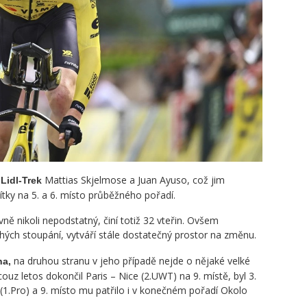
e
Mattias Skjelmose a Juan Ayuso, což jim
Lidl-Trek
tky na 5. a 6. místo průběžného pořadí.
vně nikoli nepodstatný, činí totiž 32 vteřin. Ovšem
uhých stoupání, vytváří stále dostatečný prostor na změnu.
na druhou stranu v jeho případě nejde o nějaké velké
na,
ouz letos dokončil Paris – Nice (2.UWT) na 9. místě, byl 3.
(1.Pro) a 9. místo mu patřilo i v konečném pořadí Okolo