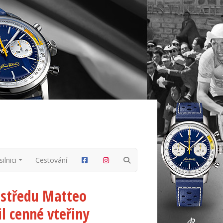
ilnici
Cestování
 středu Matteo
l cenné vteřiny