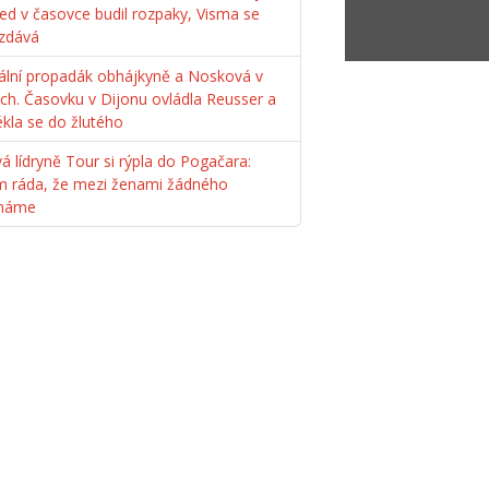
ed v časovce budil rozpaky, Visma se
zdává
ální propadák obhájkyně a Nosková v
ách. Časovku v Dijonu ovládla Reusser a
ékla se do žlutého
á lídryně Tour si rýpla do Pogačara:
m ráda, že mezi ženami žádného
máme