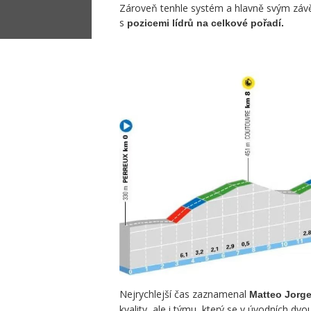
Zároveň tenhle systém a hlavně svým závěr
s
pozicemi lídrů na celkové pořadí.
Nejrychlejší čas zaznamenal
Matteo Jorg
kvality, ale i týmu, který se v úvodních dvo