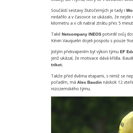
Součástí sestavy žlutočerných je tady i
Wou
nedařilo a v časovce se ukázalo, že nejde
kilometru a v cíli nabral ztrátu přes 5 minut
Také
potvrdil svůj do
Netcompany INEOS
Kévin Vauquelin dojeli pospolu s pouze 9
Jistým překvapením byl výkon týmu
EF Ed
jenž ukázal, že motivace dává křídla. Bau
trikot.
Takže před dvěma etapami, s nimiž se nepo
pořadím, má
náskok 12 vteři
Alex Baudin
nizozemského týmu.