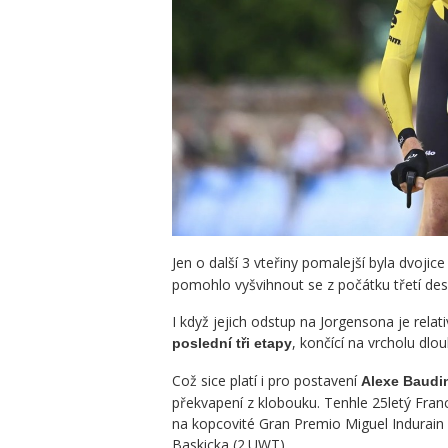
Jen o další 3 vteřiny pomalejší byla dvojic
pomohlo vyšvihnout se z počátku třetí desí
I když jejich odstup na Jorgensona je relati
, končící na vrcholu dlo
poslední tři etapy
Což sice platí i pro postavení
Alexe Baudi
překvapení z klobouku. Tenhle 25letý Franc
na kopcovité Gran Premio Miguel Indurain 
Baskicka (2.UWT).