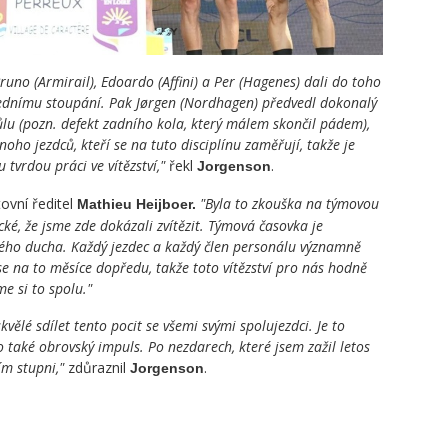
Bruno (Armirail), Edoardo (Affini) a Per (Hagenes) dali do toho
lednímu stoupání. Pak Jørgen (Nordhagen) předvedl dokonalý
ůlu (pozn. defekt zadního kola, který málem skončil pádem),
ho jezdců, kteří se na tuto disciplínu zaměřují, takže je
 tvrdou práci ve vítězství,"
řekl
.
Jorgenson
ovní ředitel
"Byla to zkouška na týmovou
Mathieu Heijboer.
cké, že jsme zde dokázali zvítězit. Týmová časovka je
ového ducha. Každý jezdec a každý člen personálu významně
se na to měsíce dopředu, takže toto vítězství pro nás hodně
me si to spolu."
kvělé sdílet tento pocit se všemi svými spolujezdci. Je to
to také obrovský impuls. Po nezdarech, které jsem zažil letos
ím stupni,"
zdůraznil
.
Jorgenson