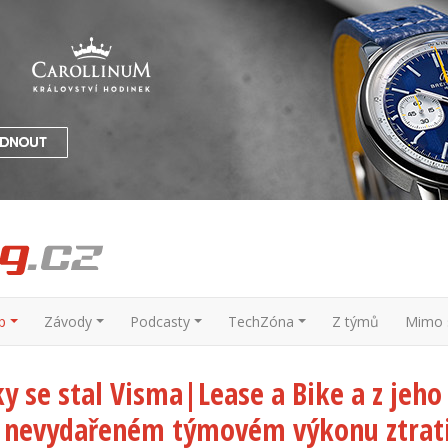
p
Závody
Podcasty
TechZóna
Z týmů
Mimo s
 se stal Visma|Lease a Bike a z jeho
o nevydařeném týmovém výkonu ztrati