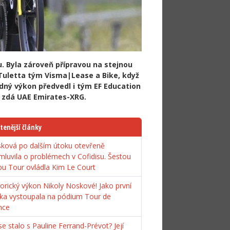
. Byla zároveň přípravou na stejnou
 a Tuletta tým Visma|Lease a Bike, když
dný výkon předvedl i tým EF Education
se zdá UAE Emirates-XRG.
tenější články
ková po dalším útoku otevřeně
mluvila o problémech v Cofidisu. Šestou
pu Tour ovládla Kim Le Court
torický výkon Nikoly Noskové! Jako první
ka vystoupala na pódium Tour de
nce
e stalo s Pauline Ferrand-Prévot? Její