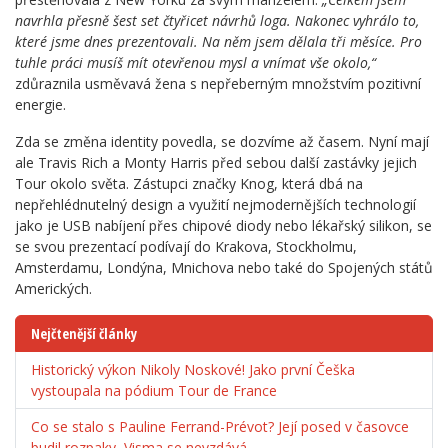
navrhla přesně šest set čtyřicet návrhů loga. Nakonec vyhrálo to,
které jsme dnes prezentovali. Na něm jsem dělala tři měsíce. Pro
tuhle práci musíš mít otevřenou mysl a vnímat vše okolo,“
zdůraznila usměvavá žena s nepřeberným množstvím pozitivní
energie.
Zda se změna identity povedla, se dozvíme až časem. Nyní mají
ale Travis Rich a Monty Harris před sebou další zastávky jejich
Tour okolo světa. Zástupci značky Knog, která dbá na
nepřehlédnutelný design a využití nejmodernějších technologií
jako je USB nabíjení přes chipové diody nebo lékařský silikon, se
se svou prezentací podívají do Krakova, Stockholmu,
Amsterdamu, Londýna, Mnichova nebo také do Spojených států
Amerických.
Nejčtenější články
Historický výkon Nikoly Noskové! Jako první Češka
vystoupala na pódium Tour de France
Co se stalo s Pauline Ferrand-Prévot? Její posed v časovce
budil rozpaky, Visma se nevzdává