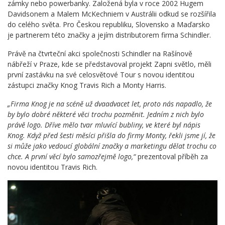
zámky nebo powerbanky. Založená byla v roce 2002 Hugem
Davidsonem a Malem McKechniem v Austrálii odkud se rozšířila
do celého světa. Pro Českou republiku, Slovensko a Maďarsko
je partnerem této značky a jejím distributorem firma Schindler.
Právě na čtvrteční akci společnosti Schindler na Rašínově
nábřeží v Praze, kde se představoval projekt Zapni světlo, měli
první zastávku na své celosvětové Tour s novou identitou
zástupci značky Knog Travis Rich a Monty Harris.
„Firma Knog je na scéně už dvaadvacet let, proto nás napadlo, že
by bylo dobré některé věci trochu pozměnit. Jedním z nich bylo
právě logo. Dříve mělo tvar mluvící bubliny, ve které byl nápis
Knog. Když před šesti měsíci přišla do firmy Monty, řekli jsme jí, že
si může jako vedoucí globální značky a marketingu dělat trochu co
chce. A první věcí bylo samozřejmě logo,“
prezentoval příběh za
novou identitou Travis Rich.