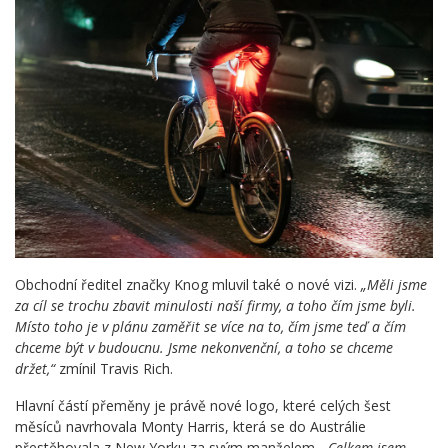
Obchodní ředitel značky Knog mluvil také o nové vizi.
„Měli jsme
za cíl se trochu zbavit minulosti naší firmy, a toho čím jsme byli.
Místo toho je v plánu zaměřit se více na to, čím jsme teď a čím
chceme být v budoucnu. Jsme nekonvenční, a toho se chceme
držet,“
zmínil Travis Rich.
Hlavní částí přeměny je právě nové logo, které celých šest
měsíců navrhovala Monty Harris, která se do Austrálie
přestěhovala z New Yorku za svým manželem.
„Celkem jsem