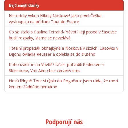
Nejčtenější články
Historický výkon Nikoly Noskové! Jako první Češka
vystoupala na pódium Tour de France
Co se stalo s Pauline Ferrand-Prévot? Její posed v časovce
budil rozpaky, Visma se nevzdává
Totální propadák obhájkyně a Nosková v slzách. Časovku v
Dijonu ovládla Reusser a oblékla se do žlutého
Koho uvidíme na Vueltě? Účast potvrdili Pedersen a
Skjelmose, Van Aert chce červený dres
Nová lídryně Tour si rýpla do Pogačara: Jsem ráda, že mezi
ženami žádného nemáme
Podporují nás