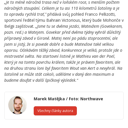
„Je to méně náročná trasa než v loňském roce, s menším počtem
náročných stoupání. Celkem je tu asi 110 kilometrů šotoliny a je
to opravdu rychlá trať,"
přidává svůj pohled Franco Pellizotti,
sportovní ředitel týmu Bahrain Victorious, který bude Mohoriče v
Belgii zajišťovat.
„Jsme tu se dvěma jezdci, Matevžem (Govekarem,
pozn. red.) a Matejem. Govekar před dvěma týdny vyhrál důležitý
přípravný závod v Gironě. Matej není po pádu stoprocentní, ale
jsem si jistý, že si povede dobře a bude Matevžovi také velkou
oporou. Očekávám těžký závod, konkurence je velká, protože jde o
mistrovství světa. Na startovní listině je Mathieu van der Poel,
který je na tomto povrchu králem, takže je právem favoritem, ale
na druhou stranu loni byl favoritem Wout van Aert a nevyhrál. Na
šotolině se může stát cokoli, uděláme v daný den maximum a
budeme doufat v další špičkový výsledek.“
Marek Matějka / Foto: Northwave
Všechny články autora