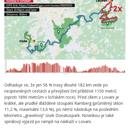
Odhaduje se, že jen 56 % trasy dlouhé 182 km vede po
nezpevněných cestách a převýšení činí přibližně 1150 metrů
(oproti 1890 metrům v loňském roce). Před cílem v Lovani je
krátké, ale prudké dlážděné stoupání Ramberg (průměrný sklon
11,2 %, maximální 13,6 %), po němž následuje na posledním
kilometru „gravelový“ úsek Donatuspark. Novinkou je také
spirálový výjezd po rampě na nádraží v Lovani.