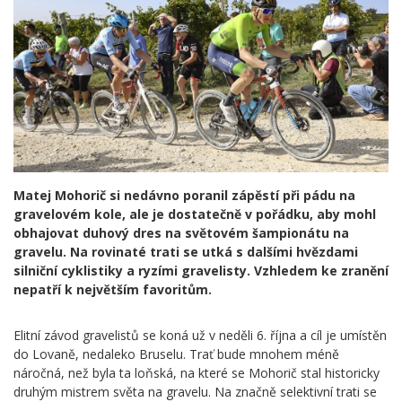
Matej Mohorič si nedávno poranil zápěstí při pádu na
gravelovém kole, ale je dostatečně v pořádku, aby mohl
obhajovat duhový dres na světovém šampionátu na
gravelu. Na rovinaté trati se utká s dalšími hvězdami
silniční cyklistiky a ryzími gravelisty. Vzhledem ke zranění
nepatří k největším favoritům.
Elitní závod gravelistů se koná už v neděli 6. října a cíl je umístěn
do Lovaně, nedaleko Bruselu. Trať bude mnohem méně
náročná, než byla ta loňská, na které se Mohorič stal historicky
druhým mistrem světa na gravelu. Na značně selektivní trati se