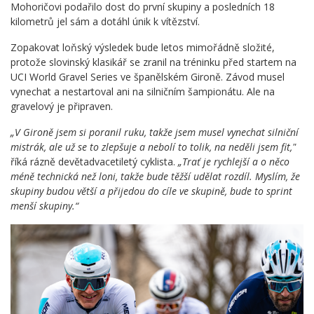
Mohoričovi podařilo dost do první skupiny a posledních 18
kilometrů jel sám a dotáhl únik k vítězství.
Zopakovat loňský výsledek bude letos mimořádně složité,
protože slovinský klasikář se zranil na tréninku před startem na
UCI World Gravel Series ve španělském Gironě. Závod musel
vynechat a nestartoval ani na silničním šampionátu. Ale na
gravelový je připraven.
„V Gironě jsem si poranil ruku, takže jsem musel vynechat silniční
mistrák, ale už se to zlepšuje a nebolí to tolik, na neděli jsem fit,"
říká rázně devětadvacetiletý cyklista.
„Trať je rychlejší a o něco
méně technická než loni, takže bude těžší udělat rozdíl. Myslím, že
skupiny budou větší a přijedou do cíle ve skupině, bude to sprint
menší skupiny.“