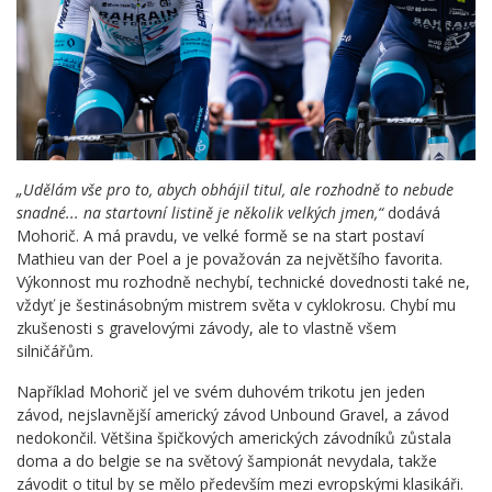
„Udělám vše pro to, abych obhájil titul, ale rozhodně to nebude
snadné... na startovní listině je několik velkých jmen,“
dodává
Mohorič. A má pravdu, ve velké formě se na start postaví
Mathieu van der Poel a je považován za největšího favorita.
Výkonnost mu rozhodně nechybí, technické dovednosti také ne,
vždyť je šestinásobným mistrem světa v cyklokrosu. Chybí mu
zkušenosti s gravelovými závody, ale to vlastně všem
silničářům.
Například Mohorič jel ve svém duhovém trikotu jen jeden
závod, nejslavnější americký závod Unbound Gravel, a závod
nedokončil. Většina špičkových amerických závodníků zůstala
doma a do belgie se na světový šampionát nevydala, takže
závodit o titul by se mělo především mezi evropskými klasikáři.