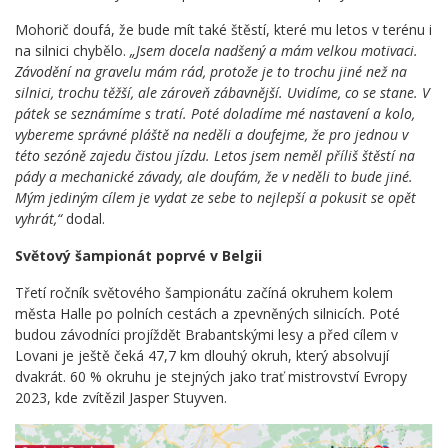
Mohorič doufá, že bude mít také štěstí, které mu letos v terénu i
na silnici chybělo.
„Jsem docela nadšený a mám velkou motivaci.
Závodění na gravelu mám rád, protože je to trochu jiné než na
silnici, trochu těžší, ale zároveň zábavnější. Uvidíme, co se stane. V
pátek se seznámíme s tratí. Poté doladíme mé nastavení a kolo,
vybereme správné pláště na neděli a doufejme, že pro jednou v
této sezóně zajedu čistou jízdu. Letos jsem neměl příliš štěstí na
pády a mechanické závady, ale doufám, že v neděli to bude jiné.
Mým jediným cílem je vydat ze sebe to nejlepší a pokusit se opět
vyhrát,“
dodal.
Světový šampionát poprvé v Belgii
Třetí ročník světového šampionátu začíná okruhem kolem
města Halle po polních cestách a zpevněných silnicích. Poté
budou závodníci projíždět Brabantskými lesy a před cílem v
Lovani je ještě čeká 47,7 km dlouhý okruh, který absolvují
dvakrát. 60 % okruhu je stejných jako trať mistrovství Evropy
2023, kde zvítězil Jasper Stuyven.