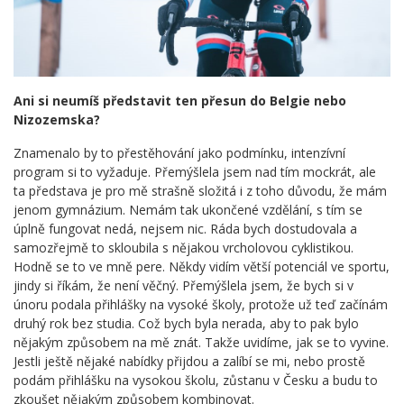
Ani si neumíš představit ten přesun do Belgie nebo
Nizozemska?
Znamenalo by to přestěhování jako podmínku, intenzívní
program si to vyžaduje. Přemýšlela jsem nad tím mockrát, ale
ta představa je pro mě strašně složitá i z toho důvodu, že mám
jenom gymnázium. Nemám tak ukončené vzdělání, s tím se
úplně fungovat nedá, nejsem nic. Ráda bych dostudovala a
samozřejmě to skloubila s nějakou vrcholovou cyklistikou.
Hodně se to ve mně pere. Někdy vidím větší potenciál ve sportu,
jindy si říkám, že není věčný. Přemýšlela jsem, že bych si v
únoru podala přihlášky na vysoké školy, protože už teď začínám
druhý rok bez studia. Což bych byla nerada, aby to pak bylo
nějakým způsobem na mě znát. Takže uvidíme, jak se to vyvine.
Jestli ještě nějaké nabídky přijdou a zalíbí se mi, nebo prostě
podám přihlášku na vysokou školu, zůstanu v Česku a budu to
zkoušet nějakým způsobem kombinovat.