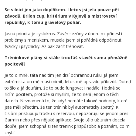
Se silnicí jen jako doplňkem. I letos jsi jela pouze pět
závodů, Brilon cup, kritérium v Kyjově a mistrovství
republiky, k tomu gravelový pohár.
Jasná priorita je cyklokros. Závěr sezóny v únoru mi přinesl i
problémy s meniskem, musela jsem si pořádně odpočinout,
fyzicky i psychicky. Až pak začít trénovat.
Tréninkové plány si stále troufáš stavět sama převážně
pocitově?
Je to o mně, táta nad tím jen drží ochrannou ruku. Já jsem
extrémista on mě musí mírnit, letos mě opravdu přibrzdil. Doteď
to šlo a já doufám, že to bude fungovat i nadále. Hodně se
řídím pocitem, protože si myslím, že to není jenom o těch
datech. Neznamená to, že když nemáte takové hodnoty, které
jste měli předtím, že ten trénink byl automaticky špatný. K
číslům přistupuju trošku s rezervou, nepozoruju se jenom přes
Garmin nebo přes nějaké aplikace. Svoje tělo už znám docela
dobře, jsem schopná si ten trénink přizpůsobit a poznám, co mi
chybí.