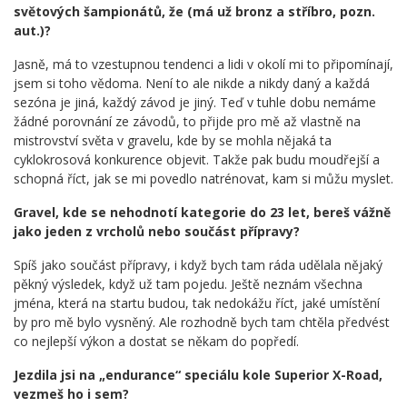
světových šampionátů, že (má už bronz a stříbro, pozn.
aut.)?
Jasně, má to vzestupnou tendenci a lidi v okolí mi to připomínají,
jsem si toho vědoma. Není to ale nikde a nikdy daný a každá
sezóna je jiná, každý závod je jiný. Teď v tuhle dobu nemáme
žádné porovnání ze závodů, to přijde pro mě až vlastně na
mistrovství světa v gravelu, kde by se mohla nějaká ta
cyklokrosová konkurence objevit. Takže pak budu moudřejší a
schopná říct, jak se mi povedlo natrénovat, kam si můžu myslet.
Gravel, kde se nehodnotí kategorie do 23 let, bereš vážně
jako jeden z vrcholů nebo součást přípravy?
Spíš jako součást přípravy, i když bych tam ráda udělala nějaký
pěkný výsledek, když už tam pojedu. Ještě neznám všechna
jména, která na startu budou, tak nedokážu říct, jaké umístění
by pro mě bylo vysněný. Ale rozhodně bych tam chtěla předvést
co nejlepší výkon a dostat se někam do popředí.
Jezdila jsi na „endurance“ speciálu kole Superior X-Road,
vezmeš ho i sem?