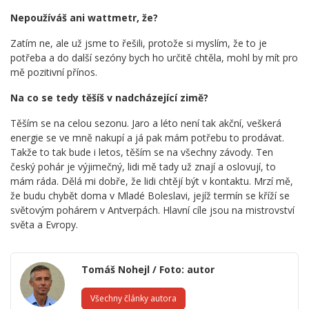
Nepoužíváš ani wattmetr, že?
Zatím ne, ale už jsme to řešili, protože si myslím, že to je
potřeba a do další sezóny bych ho určitě chtěla, mohl by mít pro
mě pozitivní přínos.
Na co se tedy těšíš v nadcházející zimě?
Těším se na celou sezonu. Jaro a léto není tak akční, veškerá
energie se ve mně nakupí a já pak mám potřebu to prodávat.
Takže to tak bude i letos, těším se na všechny závody. Ten
český pohár je výjimečný, lidi mě tady už znají a oslovují, to
mám ráda. Dělá mi dobře, že lidi chtějí být v kontaktu. Mrzí mě,
že budu chybět doma v Mladé Boleslavi, jejíž termín se kříží se
světovým pohárem v Antverpách. Hlavní cíle jsou na mistrovství
světa a Evropy.
Tomáš Nohejl / Foto: autor
Všechny články autora