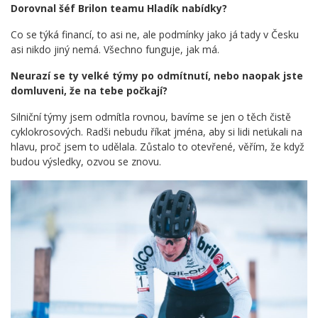
Dorovnal šéf Brilon teamu Hladík nabídky?
Co se týká financí, to asi ne, ale podmínky jako já tady v Česku
asi nikdo jiný nemá. Všechno funguje, jak má.
Neurazí se ty velké týmy po odmítnutí, nebo naopak jste
domluveni, že na tebe počkají?
Silniční týmy jsem odmítla rovnou, bavíme se jen o těch čistě
cyklokrosových. Radši nebudu říkat jména, aby si lidi neťukali na
hlavu, proč jsem to udělala. Zůstalo to otevřené, věřím, že když
budou výsledky, ozvou se znovu.