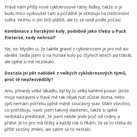
Právě nám přišly nové cyklokrosové rámy Ridley, takže si je
budu moci vyzkoušet tam a pořádně je otestuju na mistrovství
světa. Vezmu si jen širší pláště, ale to se uvidí podle počasí.
Kombinace s horskými koly, podobně jako třeba u Puck
Pieterse, tedy nehrozí?
Ne, ne. Myslím si, že takhle gravel s cyklokrosem je pro mě asi
ideální. Sedla jsem si na horské kolo po čtyřech letech asi třikrát,
ale úplně si mě nezískalo.
Dostala jsi pět nabídek z velkých cyklokrosových týmů,
proč tě nepřesvědčily?
Ano, přinesly velké lákadlo, byl by to velký kariérní posun. Jenže
moje nastavení v hlavě mě tak nějak nutí zůstat doma, nebo
spíš nemám potřebu úplně měnit současný stav. Mám všechno,
co potřebuju, navíc jsem takový vlastenec, takže si úplně
nedokážu představit, že jsem někde jinde pryč od rodiny a
přátel. Je to pro mě těžký a každý rok si říkám, že se to třeba do
příští sezóny změní, ale zatím se to nestalo.