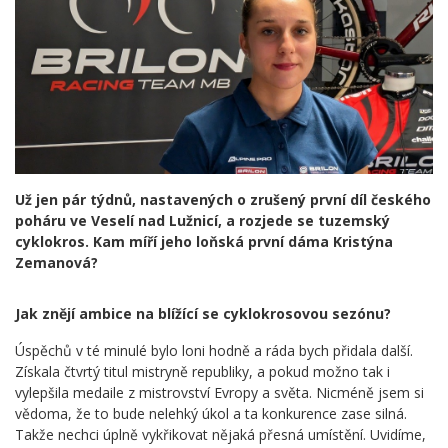
Už jen pár týdnů, nastavených o zrušený první díl českého
poháru ve Veselí nad Lužnicí, a rozjede se tuzemský
cyklokros. Kam míří jeho loňská první dáma Kristýna
Zemanová?
Jak znějí ambice na blížící se cyklokrosovou sezónu?
Úspěchů v té minulé bylo loni hodně a ráda bych přidala další.
Získala čtvrtý titul mistryně republiky, a pokud možno tak i
vylepšila medaile z mistrovství Evropy a světa. Nicméně jsem si
vědoma, že to bude nelehký úkol a ta konkurence zase silná.
Takže nechci úplně vykřikovat nějaká přesná umístění. Uvidíme,