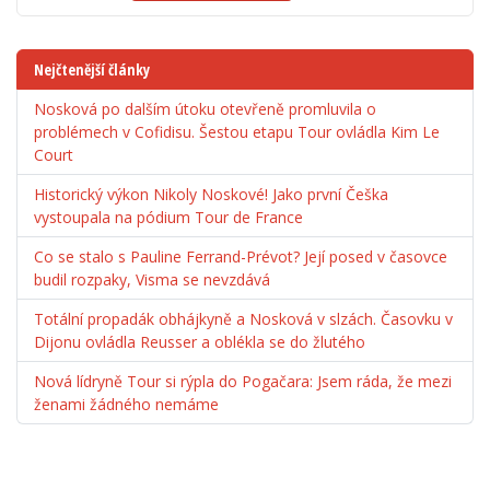
Nejčtenější články
Nosková po dalším útoku otevřeně promluvila o
problémech v Cofidisu. Šestou etapu Tour ovládla Kim Le
Court
Historický výkon Nikoly Noskové! Jako první Češka
vystoupala na pódium Tour de France
Co se stalo s Pauline Ferrand-Prévot? Její posed v časovce
budil rozpaky, Visma se nevzdává
Totální propadák obhájkyně a Nosková v slzách. Časovku v
Dijonu ovládla Reusser a oblékla se do žlutého
Nová lídryně Tour si rýpla do Pogačara: Jsem ráda, že mezi
ženami žádného nemáme