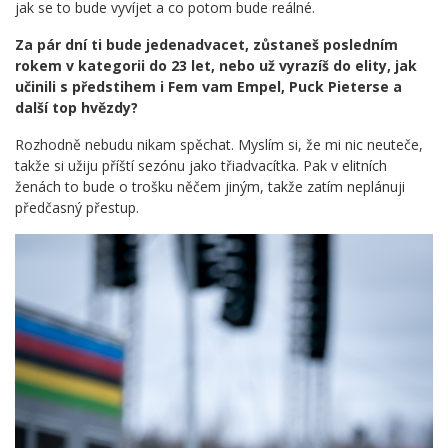
jak se to bude vyvíjet a co potom bude reálné.
Za pár dní ti bude jedenadvacet, zůstaneš posledním
rokem v kategorii do 23 let, nebo už vyrazíš do elity, jak
učinili s předstihem i Fem vam Empel, Puck Pieterse a
další top hvězdy?
Rozhodně nebudu nikam spěchat. Myslím si, že mi nic neuteče,
takže si užiju příští sezónu jako třiadvacítka. Pak v elitních
ženách to bude o trošku něčem jiným, takže zatím neplánuji
předčasný přestup.