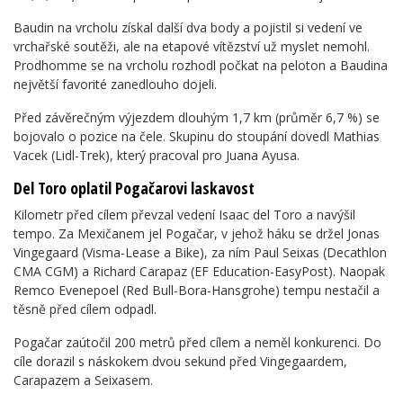
Baudin na vrcholu získal další dva body a pojistil si vedení ve
vrchařské soutěži, ale na etapové vítězství už myslet nemohl.
Prodhomme se na vrcholu rozhodl počkat na peloton a Baudina
největší favorité zanedlouho dojeli.
Před závěrečným výjezdem dlouhým 1,7 km (průměr 6,7 %) se
bojovalo o pozice na čele. Skupinu do stoupání dovedl Mathias
Vacek (Lidl-Trek), který pracoval pro Juana Ayusa.
Del Toro oplatil Pogačarovi laskavost
Kilometr před cílem převzal vedení Isaac del Toro a navýšil
tempo. Za Mexičanem jel Pogačar, v jehož háku se držel Jonas
Vingegaard (Visma-Lease a Bike), za ním Paul Seixas (Decathlon
CMA CGM) a Richard Carapaz (EF Education-EasyPost). Naopak
Remco Evenepoel (Red Bull-Bora-Hansgrohe) tempu nestačil a
těsně před cílem odpadl.
Pogačar zaútočil 200 metrů před cílem a neměl konkurenci. Do
cíle dorazil s náskokem dvou sekund před Vingegaardem,
Carapazem a Seixasem.