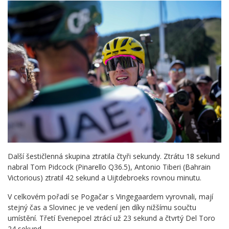
Další šestičlenná skupina ztratila čtyři sekundy. Ztrátu 18 sekund
nabral Tom Pidcock (Pinarello Q36.5), Antonio Tiberi (Bahrain
Victorious) ztratil 42 sekund a Uijtdebroeks rovnou minutu.
V celkovém pořadí se Pogačar s Vingegaardem vyrovnali, mají
stejný čas a Slovinec je ve vedení jen díky nižšímu součtu
umístění. Třetí Evenepoel ztrácí už 23 sekund a čtvrtý Del Toro
24 sekund.