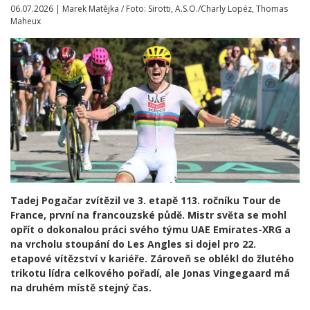
06.07.2026 | Marek Matějka / Foto: Sirotti, A.S.O./Charly Lopéz, Thomas
Maheux
Tadej Pogačar zvítězil ve 3. etapě 113. ročníku Tour de
France, první na francouzské půdě. Mistr světa se mohl
opřít o dokonalou práci svého týmu UAE Emirates-XRG a
na vrcholu stoupání do Les Angles si dojel pro 22.
etapové vítězství v kariéře. Zároveň se oblékl do žlutého
trikotu lídra celkového pořadí, ale Jonas Vingegaard má
na druhém místě stejný čas.