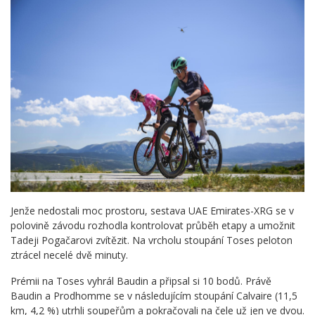
Jenže nedostali moc prostoru, sestava UAE Emirates-XRG se v
polovině závodu rozhodla kontrolovat průběh etapy a umožnit
Tadeji Pogačarovi zvítězit. Na vrcholu stoupání Toses peloton
ztrácel necelé dvě minuty.
Prémii na Toses vyhrál Baudin a připsal si 10 bodů. Právě
Baudin a Prodhomme se v následujícím stoupání Calvaire (11,5
km, 4,2 %) utrhli soupeřům a pokračovali na čele už jen ve dvou.