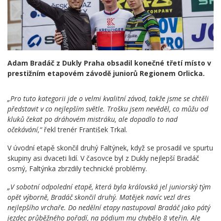
Adam Bradáč z Dukly Praha obsadil konečné třetí místo v
prestižním etapovém závodě juniorů Regionem Orlicka.
„Pro tuto kategorii jde o velmi kvalitní závod, takže jsme se chtěli
představit v co nejlepším světle. Trošku jsem nevěděl, co můžu od
kluků čekat po dráhovém mistráku, ale dopadlo to nad
očekávání,“
řekl trenér František Trkal.
V úvodní etapě skončil druhý Faltýnek, když se prosadil ve spurtu
skupiny asi dvaceti lidí. V časovce byl z Dukly nejlepší Bradáč
osmý, Faltýnka zbrzdily technické problémy.
„V sobotní odpolední etapě, která byla královská jel juniorský tým
opět výborně, Bradáč skončil druhý. Matějek navíc vezl dres
nejlepšího vrchaře. Do nedělní etapy nastupoval Bradáč jako pátý
jezdec průběžného pořadí, na pódium mu chybělo 8 vteřin. Ale