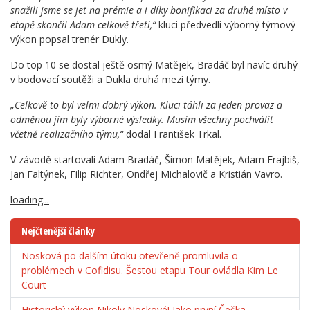
snažili jsme se jet na prémie a i díky bonifikaci za druhé místo v
etapě skončil Adam celkově třetí,“
kluci předvedli výborný týmový
výkon popsal trenér Dukly.
Do top 10 se dostal ještě osmý Matějek, Bradáč byl navíc druhý
v bodovací soutěži a Dukla druhá mezi týmy.
„Celkově to byl velmi dobrý výkon. Kluci táhli za jeden provaz a
odměnou jim byly výborné výsledky. Musím všechny pochválit
včetně realizačního týmu,“
dodal František Trkal.
V závodě startovali Adam Bradáč, Šimon Matějek, Adam Frajbiš,
Jan Faltýnek, Filip Richter, Ondřej Michalovič a Kristián Vavro.
loading...
Nejčtenější články
Nosková po dalším útoku otevřeně promluvila o
problémech v Cofidisu. Šestou etapu Tour ovládla Kim Le
Court
Historický výkon Nikoly Noskové! Jako první Češka