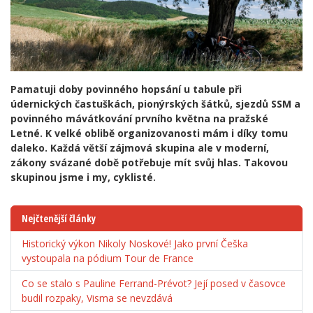
Pamatuji doby povinného hopsání u tabule při
údernických častuškách, pionýrských šátků, sjezdů SSM a
povinného mávátkování prvního května na pražské
Letné. K velké oblibě organizovanosti mám i díky tomu
daleko. Každá větší zájmová skupina ale v moderní,
zákony svázané době potřebuje mít svůj hlas. Takovou
skupinou jsme i my, cyklisté.
Nejčtenější články
Historický výkon Nikoly Noskové! Jako první Češka
vystoupala na pódium Tour de France
Co se stalo s Pauline Ferrand-Prévot? Její posed v časovce
budil rozpaky, Visma se nevzdává