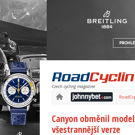
Czech cycling magazine
RoadCu
Canyon obměnil modelo
všestrannější verze