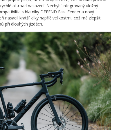
o rychlé all-road nasazení. Nechybí integrovaný úložný
mpatibilita s blatníky DEFEND Fast Fender a nový
nasadil kratší kliky napříč velikostmi, což má zlepšit
bů při dlouhých jízdách.