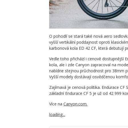
O pohodlí se stará také nová aero sedlov
vyšší vertikální poddajnost oproti klasick
karbonová kola ED 42 CF, která debutují p
Vedle toho přichází i cenově dostupnější E
kola, ale i zde Canyon zapracoval na mod
nabídne stejnou průchodnost pro 38mm pl
Vyšší modely dostávají osvědčenou komfor
Zajímavá je cenová politika. Endurace CF 
základní Endurace CF 5 je už od 42 999 ko
Více na
Canyon.com.
loading...