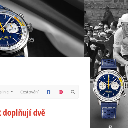
ilnici
Cestování
 doplňují dvě