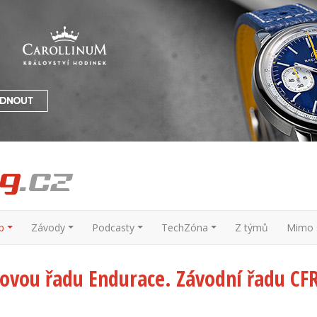
p
Závody
Podcasty
TechZóna
Z týmů
Mimo s
vou řadu Endurace. Závodní řadu CFR