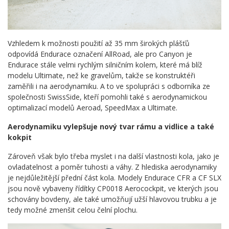
Vzhledem k možnosti použití až 35 mm širokých plášťů
odpovídá Endurace označení AllRoad, ale pro Canyon je
Endurace stále velmi rychlým silničním kolem, které má blíž
modelu Ultimate, než ke gravelům, takže se konstruktéři
zaměřili i na aerodynamiku. A to ve spolupráci s odborníka ze
společnosti SwissSide, kteří pomohli také s aerodynamickou
optimalizací modelů Aeroad, SpeedMax a Ultimate.
Aerodynamiku vylepšuje nový tvar rámu a vidlice a také
kokpit
Zároveň však bylo třeba myslet i na další vlastnosti kola, jako je
ovladatelnost a poměr tuhosti a váhy. Z hlediska aerodynamiky
je nejdůležitější přední část kola. Modely Endurace CFR a CF SLX
jsou nově vybaveny řídítky CP0018 Aerocockpit, ve kterých jsou
schovány bovdeny, ale také umožňují užší hlavovou trubku a je
tedy možné zmenšit celou čelní plochu.