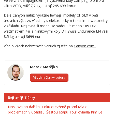
Ve verzi s Campagnolem je vybavena koly Campagnolo Bora
Ultra WTO, váží 7,2 kg a stojí 245 699 korun.
Dále Canyon nabízí výrazně levnější modely CF SLX v pěti
úrovních výbavy, všechny s elektronickým řazením a wattmetry
v základu. Nejlevnější model se sadou Shimano 105 Di2,
wattmetrem 4iiii a hliníkovými koly DT Swiss Endurance LN váží
8,5 kg a stojí 3699 eur.
Více o všech nabízených verzích zjistíte na
Canyon.com.
Marek Matějka
Všechny články autora
Nejčtenější články
Nosková po dalším útoku otevřeně promluvila o
problémech v Cofidisu. Šestou etapu Tour ovládla Kim Le