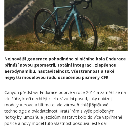
Nejnovější generace pohodlného silničního kola Endurace
přináší novou geometrii, totální integraci, zlepšenou
aerodynamiku, nastavitelnost, všestrannost a také
nejvyšší modelovou řadu označenou písmeny CFR.
Canyon představil Endurace poprvé v roce 2014 a zaměřil se na
silničáře, kteří nechtějí zcela závodní posed, jaký nabízejí
modely Aeroad a Ultimate, ale zároveň chtějí špičkové
technologie a ovladatelnost. Kratší rám s výše položenými
řídítky byl umožňuje jezdcům nastavit kolo do více vzpřímené
pozice a nový model tuto vlastnost posouvá ještě dál.