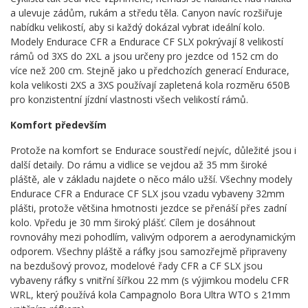
a ulevuje zádům, rukám a středu těla. Canyon navíc rozšiřuje
nabídku velikostí, aby si každý dokázal vybrat ideální kolo.
Modely Endurace CFR a Endurace CF SLX pokrývají 8 velikostí
rámů od 3XS do 2XL a jsou určeny pro jezdce od 152 cm do
více než 200 cm. Stejně jako u předchozích generací Endurace,
kola velikosti 2XS a 3XS používají zapletená kola rozměru 650B
pro konzistentní jízdní vlastnosti všech velikostí rámů.
Komfort především
Protože na komfort se Endurace soustředí nejvíc, důležité jsou i
další detaily. Do rámu a vidlice se vejdou až 35 mm široké
pláště, ale v základu najdete o něco málo užší. Všechny modely
Endurace CFR a Endurace CF SLX jsou vzadu vybaveny 32mm
plášti, protože většina hmotnosti jezdce se přenáší přes zadní
kolo. Vpředu je 30 mm široký plášť. Cílem je dosáhnout
rovnováhy mezi pohodlím, valivým odporem a aerodynamickým
odporem. Všechny pláště a ráfky jsou samozřejmě připraveny
na bezdušový provoz, modelové řady CFR a CF SLX jsou
vybaveny ráfky s vnitřní šířkou 22 mm (s výjimkou modelu CFR
WRL, který používá kola Campagnolo Bora Ultra WTO s 21mm