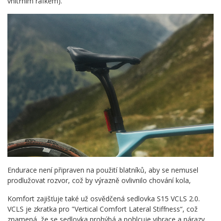
vnitřním ráfkem).
Endurace není připraven na použití blatníků, aby se nemusel
prodlužovat rozvor, což by výrazně ovlivnilo chování kola,
Komfort zajišťuje také už osvědčená sedlovka S15 VCLS 2.0.
VCLS je zkratka pro "Vertical Comfort Lateral Stiffness“, což
znamená, že se sedlovka prohýbá a pohlcuje vibrace a nárazy.