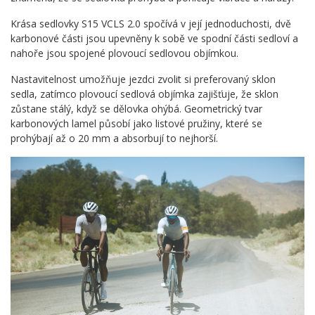
Krása sedlovky S15 VCLS 2.0 spočívá v její jednoduchosti, dvě
karbonové části jsou upevněny k sobě ve spodní části sedloví a
nahoře jsou spojené plovoucí sedlovou objímkou.
Nastavitelnost umožňuje jezdci zvolit si preferovaný sklon
sedla, zatímco plovoucí sedlová objímka zajišťuje, že sklon
zůstane stálý, když se dělovka ohýbá. Geometrický tvar
karbonových lamel působí jako listové pružiny, které se
prohýbají až o 20 mm a absorbují to nejhorší.