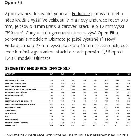
Open Fit
V porovnání s dosavadní generací
Endurace
je nový model o
něco kratší a vyšší. Ve velikosti M má nový Endurace reach 378
mm, je tedy o 4 mm kratší a zároveň stack je o 12 mm vyšší
(590 mm). Canyon tuto geometrii rámu nazývá Open Fit a
porovnání s modelem Ultimate je ještě výstižnější. Nový
Endurace má o 27 mm vyšší stack a o 15 mm kratší reach, což
vede k méně agresivnímu stack to reach poměru 1,56 oproti
1,43 u modelu Ultimate.
Cyklista tak sedí více vzpřímeně, nemusí se naklánět nad řídítka