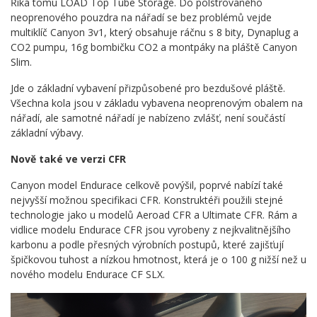
Říká tomu LOAD Top Tube Storage. Do polstrovaného
neoprenového pouzdra na nářadí se bez problémů vejde
multiklíč Canyon 3v1, který obsahuje ráčnu s 8 bity, Dynaplug a
CO2 pumpu, 16g bombičku CO2 a montpáky na pláště Canyon
Slim.
Jde o základní vybavení přizpůsobené pro bezdušové pláště.
Všechna kola jsou v základu vybavena neoprenovým obalem na
nářadí, ale samotné nářadí je nabízeno zvlášť, není součástí
základní výbavy.
Nově také ve verzi CFR
Canyon model Endurace celkově povýšil, poprvé nabízí také
nejvyšší možnou specifikaci CFR. Konstruktéři použili stejné
technologie jako u modelů Aeroad CFR a Ultimate CFR. Rám a
vidlice modelu Endurace CFR jsou vyrobeny z nejkvalitnějšího
karbonu a podle přesných výrobních postupů, které zajišťují
špičkovou tuhost a nízkou hmotnost, která je o 100 g nižší než u
nového modelu Endurace CF SLX.