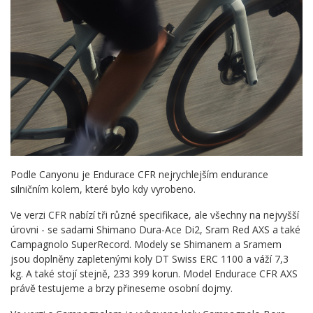
Podle Canyonu je Endurace CFR nejrychlejším endurance
silničním kolem, které bylo kdy vyrobeno.
Ve verzi CFR nabízí tři různé specifikace, ale všechny na nejvyšší
úrovni - se sadami Shimano Dura-Ace Di2, Sram Red AXS a také
Campagnolo SuperRecord. Modely se Shimanem a Sramem
jsou doplněny zapletenými koly DT Swiss ERC 1100 a váží 7,3
kg. A také stojí stejně, 233 399 korun. Model Endurace CFR AXS
právě testujeme a brzy přineseme osobní dojmy.