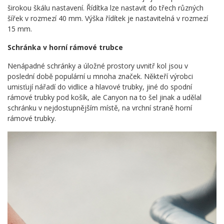
širokou škálu nastavení. Řídítka lze nastavit do třech různých
šířek v rozmezí 40 mm. Výška řídítek je nastavitelná v rozmezí
15 mm.
Schránka v horní rámové trubce
Nenápadné schránky a úložné prostory uvnitř kol jsou v
poslední době populární u mnoha značek. Někteří výrobci
umisťují nářadí do vidlice a hlavové trubky, jiné do spodní
rámové trubky pod košík, ale Canyon na to šel jinak a udělal
schránku v nejdostupnějším místě, na vrchní straně horní
rámové trubky.