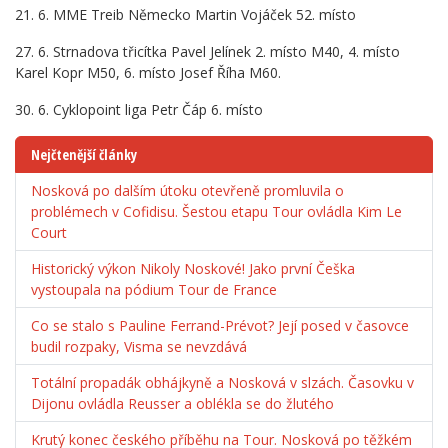
21. 6. MME Treib Německo Martin Vojáček 52. místo
27. 6. Strnadova třicítka Pavel Jelínek 2. místo M40, 4. místo
Karel Kopr M50, 6. místo Josef Říha M60.
30. 6. Cyklopoint liga Petr Čáp 6. místo
Nejčtenější články
Nosková po dalším útoku otevřeně promluvila o
problémech v Cofidisu. Šestou etapu Tour ovládla Kim Le
Court
Historický výkon Nikoly Noskové! Jako první Češka
vystoupala na pódium Tour de France
Co se stalo s Pauline Ferrand-Prévot? Její posed v časovce
budil rozpaky, Visma se nevzdává
Totální propadák obhájkyně a Nosková v slzách. Časovku v
Dijonu ovládla Reusser a oblékla se do žlutého
Krutý konec českého příběhu na Tour. Nosková po těžkém