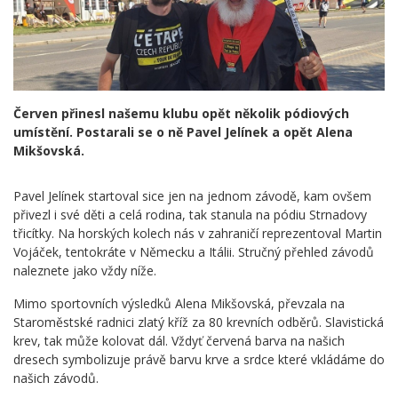
Červen přinesl našemu klubu opět několik pódiových
umístění. Postarali se o ně Pavel Jelínek a opět Alena
Mikšovská.
Pavel Jelínek startoval sice jen na jednom závodě, kam ovšem
přivezl i své děti a celá rodina, tak stanula na pódiu Strnadovy
třicítky. Na horských kolech nás v zahraničí reprezentoval Martin
Vojáček, tentokráte v Německu a Itálii. Stručný přehled závodů
naleznete jako vždy níže.
Mimo sportovních výsledků Alena Mikšovská, převzala na
Staroměstské radnici zlatý kříž za 80 krevních odběrů. Slavistická
krev, tak může kolovat dál. Vždyť červená barva na našich
dresech symbolizuje právě barvu krve a srdce které vkládáme do
našich závodů.