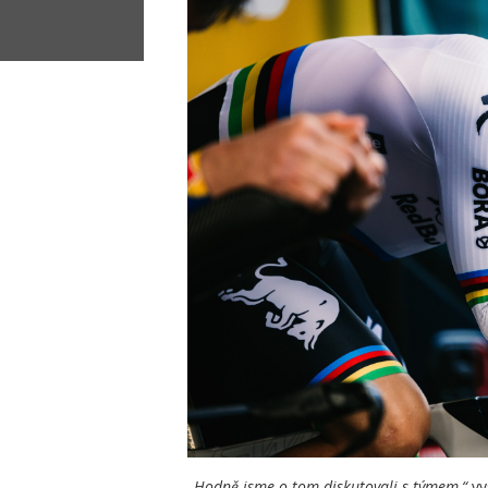
„Hodně jsme o tom diskutovali s týmem,“
vy