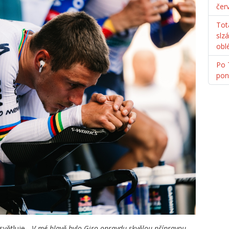
čer
Tot
slz
obl
Po 
pon
světluje.
„V mé hlavě bylo Giro opravdu skvělou přípravou