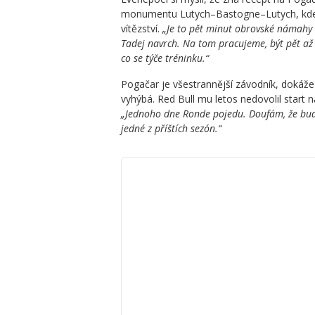
monumentu Lutych–Bastogne–Lutych, kde S
vítězství.
„Je to pět minut obrovské námahy 
Tadej navrch. Na tom pracujeme, být pět až 
co se týče tréninku.“
Pogačar je všestrannější závodník, dokáže
vyhýbá. Red Bull mu letos nedovolil start 
„Jednoho dne Ronde pojedu. Doufám, že budu 
jedné z příštích sezón.“