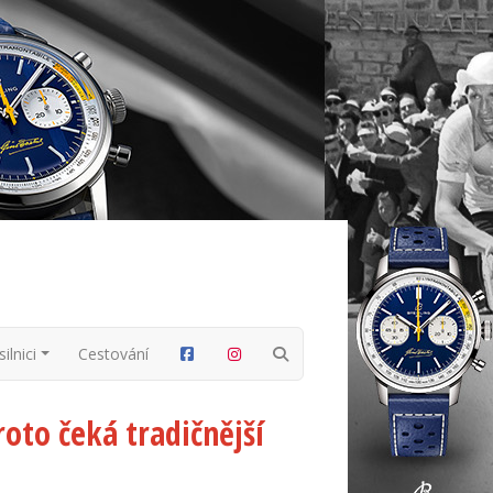
ilnici
Cestování
roto čeká tradičnější