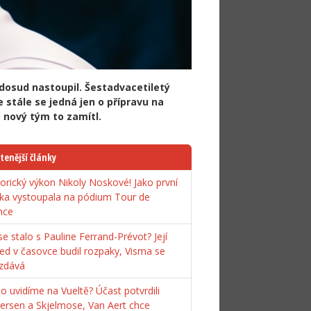
 dosud nastoupil. Šestadvacetiletý
 stále se jedná jen o přípravu na
o nový tým to zamítl.
tenější články
torický výkon Nikoly Noskové! Jako první
ka vystoupala na pódium Tour de
nce
e stalo s Pauline Ferrand-Prévot? Její
ed v časovce budil rozpaky, Visma se
zdává
o uvidíme na Vueltě? Účast potvrdili
ersen a Skjelmose, Van Aert chce