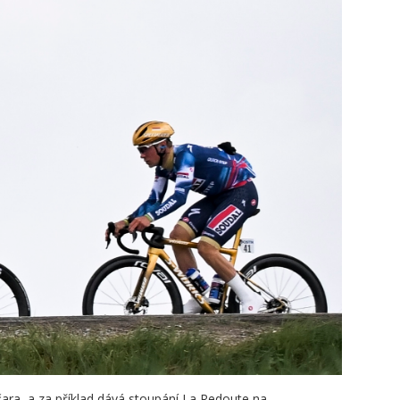
čara, a za příklad dává stoupání La Redoute na