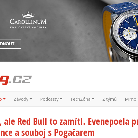
p
Závody
Podcasty
TechZóna
Z týmů
Mimo s
, ale Red Bull to zamítl. Evenepoela p
ance a souboj s Pogačarem