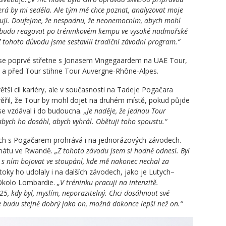
erá by mi seděla. Ale tým mě chce poznat, analyzovat moje
pšuji. Doufejme, že nespadnu, že neonemocním, abych mohl
k budu reagovat po tréninkovém kempu ve vysoké nadmořské
Z tohoto důvodu jsme sestavili tradiční závodní program.“
 se poprvé střetne s Jonasem Vingegaardem na UAE Tour,
y a před Tour stihne Tour Auvergne-Rhône-Alpes.
tší cíl kariéry, ale v současnosti na Tadeje Pogačara
věřil, že Tour by mohl dojet na druhém místě, pokud půjde
se vzdával i do budoucna.
„Je naděje, že jednou Tour
abych ho dosáhl, abych vyhrál. Obětuji toho spoustu.“
tech s Pogačarem prohrává i na jednorázových závodech.
nátu ve Rwandě.
„Z tohoto závodu jsem si hodně odnesl. Byl
s ním bojovat ve stoupání, kde mě nakonec nechal za
toky ho udolaly i na dalších závodech, jako je Lutych–
Okolo Lombardie.
„V tréninku pracuji na intenzitě.
5, kdy byl, myslím, neporazitelný. Chci dosáhnout své
 budu stejně dobrý jako on, možná dokonce lepší než on.“