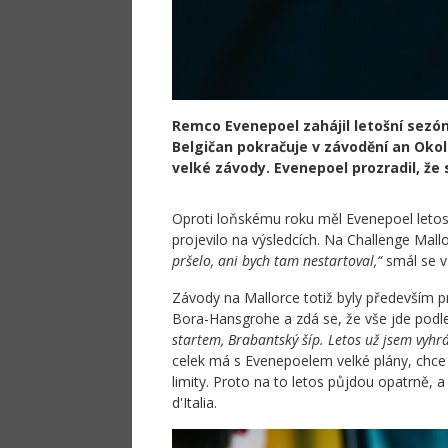
Remco Evenepoel zahájil letošní sezón
Belgičan pokračuje v závodění an Okolo
velké závody. Evenepoel prozradil, že s
Oproti loňskému roku měl Evenepoel letos 
projevilo na výsledcích. Na Challenge Mall
pršelo, ani bych tam nestartoval,“
smál se v
Závody na Mallorce totiž byly především p
Bora-Hansgrohe a zdá se, že vše jde podl
startem, Brabantský šíp. Letos už jsem vyhr
celek má s Evenepoelem velké plány, chce
limity. Proto na to letos půjdou opatrně, 
d'Italia.