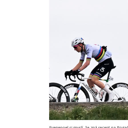
Evenepoel si myslí, že zná recept na Poga