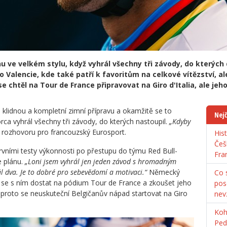
u ve velkém stylu, když vyhrál všechny tři závody, do kterých
 Valencie, kde také patří k favoritům na celkové vítězství, ale
e chtěl na Tour de France připravovat na Giro d'Italia, ale jeh
klidnou a kompletní zimní přípravu a okamžitě se to
Nejč
orca vyhrál všechny tři závody, do kterých nastoupil.
„Kdyby
 rozhovoru pro francouzský Eurosport.
His
Češ
rvními testy výkonnosti po přestupu do týmu Red Bull-
Fra
e plánu.
„Loni jsem vyhrál jen jeden závod s hromadným
ál dva. Je to dobré pro sebevědomí a motivaci.“
Německý
Co s
 se s ním dostat na pódium Tour de France a zkoušet jeho
pos
a proto se neuskuteční Belgičanův nápad startovat na Giro
nev
Koh
Ped