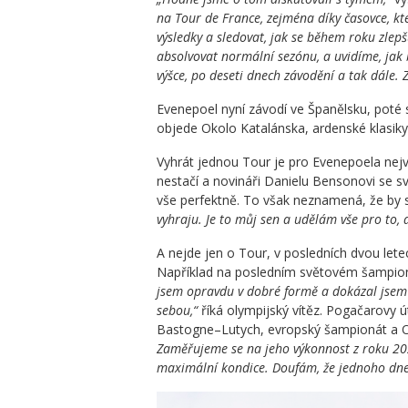
na Tour de France, zejména díky časovce, kt
výsledky a sledovat, jak se během roku zle
absolvovat normální sezónu, a uvidíme, ja
výšce, po deseti dnech závodění a tak dále. 
Evenepoel nyní závodí ve Španělsku, poté
objede Okolo Katalánska, ardenské klasik
Vyhrát jednou Tour je pro Evenepoela nejvě
nestačí a novináři Danielu Bensonovi se s
vše perfektně. To však neznamená, že by 
vyhraju. Je to můj sen a udělám vše pro to, 
A nejde jen o Tour, v posledních dvou le
Například na posledním světovém šampio
jsem opravdu v dobré formě a dokázal jsem 
sebou,“
říká olympijský vítěz. Pogačarovy ú
Bastogne–Lutych, evropský šampionát a 
Zaměřujeme se na jeho výkonnost z roku 202
maximální kondice. Doufám, že jednoho dne