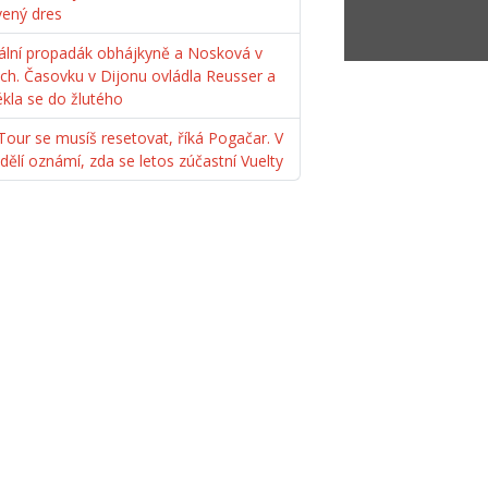
vený dres
ální propadák obhájkyně a Nosková v
ách. Časovku v Dijonu ovládla Reusser a
ékla se do žlutého
Tour se musíš resetovat, říká Pogačar. V
dělí oznámí, zda se letos zúčastní Vuelty