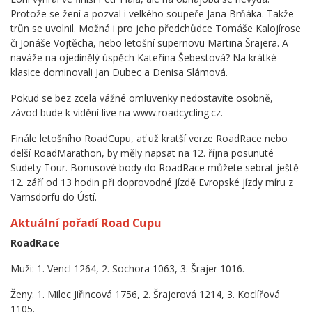
Protože se žení a pozval i velkého soupeře Jana Brňáka. Takže
trůn se uvolnil. Možná i pro jeho předchůdce Tomáše Kalojírose
či Jonáše Vojtěcha, nebo letošní supernovu Martina Šrajera. A
naváže na ojedinělý úspěch Kateřina Šebestová? Na krátké
klasice dominovali Jan Dubec a Denisa Slámová.
Pokud se bez zcela vážné omluvenky nedostavíte osobně,
závod bude k vidění live na www.roadcycling.cz.
Finále letošního RoadCupu, ať už kratší verze RoadRace nebo
delší RoadMarathon, by měly napsat na 12. října posunuté
Sudety Tour. Bonusové body do RoadRace můžete sebrat ještě
12. září od 13 hodin při doprovodné jízdě Evropské jízdy míru z
Varnsdorfu do Ústí.
Aktuální pořadí Road Cupu
RoadRace
Muži: 1. Vencl 1264, 2. Sochora 1063, 3. Šrajer 1016.
Ženy: 1. Milec Jiřincová 1756, 2. Šrajerová 1214, 3. Koclířová
1105.