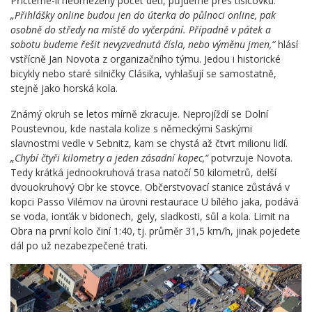
Přičteme-li neomezený počet dětí, půjdeme přes tisícovku.
„Přihlášky online budou jen do úterka do půlnoci online, pak
osobně do středy na místě do vyčerpání. Případně v pátek a
sobotu budeme řešit nevyzvednutá čísla, nebo výměnu jmen,“
hlásí
vstřícně Jan Novota z organizačního týmu. Jedou i historické
bicykly nebo staré silničky Clásika, vyhlašují se samostatně,
stejně jako horská kola.
Známý okruh se letos mírně zkracuje. Neprojíždí se Dolní
Poustevnou, kde nastala kolize s německými Saskými
slavnostmi vedle v Sebnitz, kam se chystá až čtvrt milionu lidí.
„Chybí čtyři kilometry a jeden zásadní kopec,“
potvrzuje Novota.
Tedy krátká jednookruhová trasa natočí 50 kilometrů, delší
dvouokruhový Obr ke stovce. Občerstvovací stanice zůstává v
kopci Passo Vilémov na úrovni restaurace U bílého jaka, podává
se voda, ionťák v bidonech, gely, sladkosti, sůl a kola. Limit na
Obra na první kolo činí 1:40, tj. průměr 31,5 km/h, jinak pojedete
dál po už nezabezpečené trati.