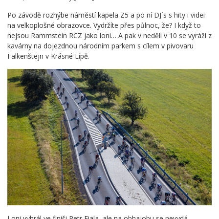
Po závodě rozhýbe náměstí kapela Z5 a po ní DJ´s s hity i videi
na velkoplošné obrazovce. Vydržíte přes půlnoc, že? I když to
nejsou Rammstein RCZ jako loni… A pak v neděli v 10 se vyráží z
kavárny na dojezdnou národním parkem s cílem v pivovaru
Falkenštejn v Krásné Lípě.
Loni vyhrál ve finiši Petr Fiala, ale na obhajobu se nevydá.