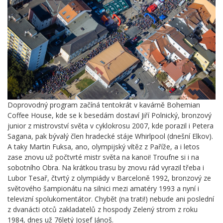
Doprovodný program začíná tentokrát v kavárně Bohemian
Coffee House, kde se k besedám dostaví Jiří Polnický, bronzový
junior z mistrovství světa v cyklokrosu 2007, kde porazil i Petera
Sagana, pak bývalý člen hradecké stáje Whirlpool (dnešní Elkov).
A taky Martin Fuksa, ano, olympijský vítěz z Paříže, a i letos
zase znovu už počtvrté mistr světa na kanoi! Troufne si i na
sobotního Obra. Na krátkou trasu by znovu rád vyrazil třeba i
Lubor Tesař, čtvrtý z olympiády v Barceloně 1992, bronzový ze
světového šampionátu na silnici mezi amatéry 1993 a nyní i
televizní spolukomentátor. Chybět (na trati!) nebude ani poslední
z dvanácti otců zakladatelů z hospody Zelený strom z roku
1984, dnes už 76letý Josef Jánoš.