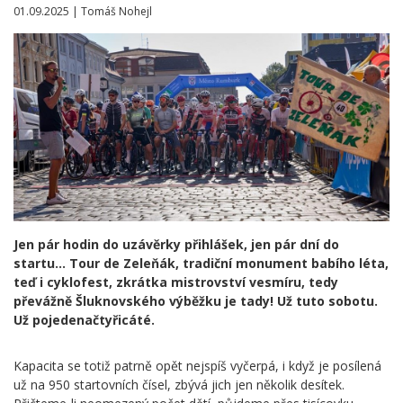
01.09.2025 | Tomáš Nohejl
Jen pár hodin do uzávěrky přihlášek, jen pár dní do
startu… Tour de Zeleňák, tradiční monument babího léta,
teď i cyklofest, zkrátka mistrovství vesmíru, tedy
převážně Šluknovského výběžku je tady! Už tuto sobotu.
Už pojedenačtyřicáté.
Kapacita se totiž patrně opět nejspíš vyčerpá, i když je posílená
už na 950 startovních čísel, zbývá jich jen několik desítek.