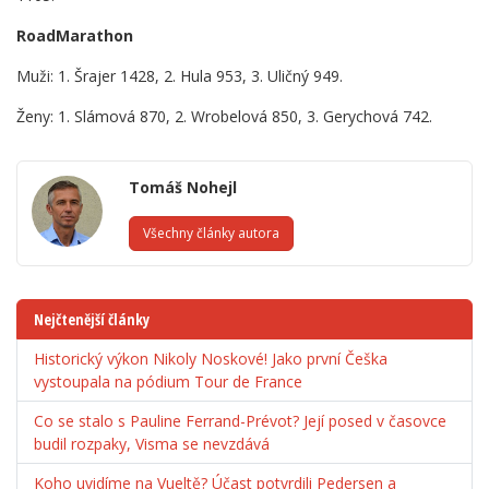
RoadMarathon
Muži: 1. Šrajer 1428, 2. Hula 953, 3. Uličný 949.
Ženy: 1. Slámová 870, 2. Wrobelová 850, 3. Gerychová 742.
Tomáš Nohejl
Všechny články autora
Nejčtenější články
Historický výkon Nikoly Noskové! Jako první Češka
vystoupala na pódium Tour de France
Co se stalo s Pauline Ferrand-Prévot? Její posed v časovce
budil rozpaky, Visma se nevzdává
Koho uvidíme na Vueltě? Účast potvrdili Pedersen a