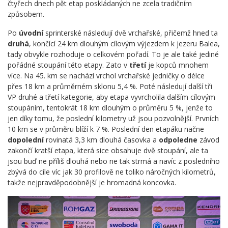
čtyřech dnech pět etap poskládaných ne zcela tradičním
způsobem.
Po
úvodní
sprinterské následují dvě vrchařské, přičemž hned ta
druhá
, končící 24 km dlouhým cílovým výjezdem k jezeru Balea,
tady obvykle rozhoduje o celkovém pořadí. To je ale také jediné
pořádné stoupání této etapy. Zato v
třetí
je kopců mnohem
více. Na 45. km se nachází vrchol vrchařské jedničky o délce
přes 18 km a průměrném sklonu 5,4 %. Poté následují další tři
VP druhé a třetí kategorie, aby etapa vyvrcholila dalším cílovým
stoupáním, tentokrát 18 km dlouhým o průměru 5 %, jenže to
jen díky tomu, že poslední kilometry už jsou pozvolnější. Prvních
10 km se v průměru blíží k 7 %. Poslední den etapáku načne
dopolední
rovinatá 3,3 km dlouhá časovka a
odpoledne
závod
zakončí kratší etapa, která sice obsahuje dvě stoupání, ale ta
jsou buď ne příliš dlouhá nebo ne tak strmá a navíc z posledního
zbývá do cíle víc jak 30 profilově ne toliko náročných kilometrů,
takže nejpravděpodobnější je hromadná koncovka.