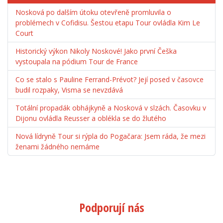
Nosková po dalším útoku otevřeně promluvila o
problémech v Cofidisu. Šestou etapu Tour ovládla Kim Le
Court
Historický výkon Nikoly Noskové! Jako první Češka
vystoupala na pódium Tour de France
Co se stalo s Pauline Ferrand-Prévot? Její posed v časovce
budil rozpaky, Visma se nevzdává
Totální propadák obhájkyně a Nosková v slzách. Časovku v
Dijonu ovládla Reusser a oblékla se do žlutého
Nová lídryně Tour si rýpla do Pogačara: Jsem ráda, že mezi
ženami žádného nemáme
Podporují nás