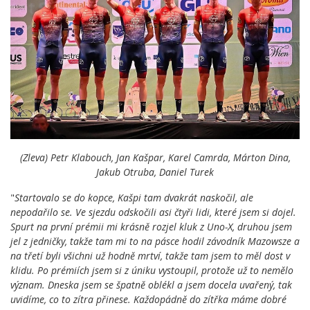
(Zleva) Petr Klabouch, Jan Kašpar, Karel Camrda, Márton Dina,
Jakub Otruba, Daniel Turek
"
Startovalo se do kopce, Kašpi tam dvakrát naskočil, ale
nepodařilo se. Ve sjezdu odskočili asi čtyři lidi, které jsem si dojel.
Spurt na první prémii mi krásně rozjel kluk z Uno-X, druhou jsem
jel z jedničky, takže tam mi to na pásce hodil závodník Mazowsze a
na třetí byli všichni už hodně mrtví, takže tam jsem to měl dost v
klidu. Po prémiích jsem si z úniku vystoupil, protože už to nemělo
význam. Dneska jsem se špatně oblékl a jsem docela uvařený, tak
uvidíme, co to zítra přinese. Každopádně do zítřka máme dobré