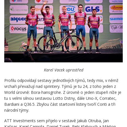
Karel Vacek uprostřed
Profilu odpovídají sestavy jednotlivých týmů, tedy mix, v němž
vrchaři převažují nad sprintery. Týmů je tu 24, z toho jeden z
World úrovně: Bora-hansgrohe. Z úrovně o jeden stupeň níže je
tu s velmi silnou sestavou Lotto Dstny, dále Uno-X, Corratec,
Bardiani a Q36.5. Zbylou část startovní listiny tvoří Conti a tři
národní týmy.
ATT Investments sem přijelo v sestavě Jakub Otruba, Jan
Kašpar, Karel Camrda, Daniel Turek, Petr Klabouch a Márton