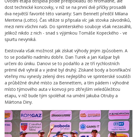
Úvodní etapa dospěla podle předpokladů do hromadné, ale
dost technické koncovky, v níž se na první dvě příčky prosadili
dva největší favorité této varianty: Sam Bennett předčil Milana
Mentena (Lotto). Čas vítěze si připsala víc jak stovka závodníků,
mezi nimi všichni naši. Do sprinterského souboje však nezasáhli,
jelikož nikdo z nich - snad s výjimkou Tomáše Kopeckého - ve
spurtu nevyniká.
Existovala však možnost jak získat výhody jiným způsobem. A
to se podařilo nadmíru dobře. Dan Turek a Jan Kašpar byli
určeni do úniku. Danovi se to podařilo a ze tří rychlostních
prémií dvě vyhrál a v jedné byl druhý. Získané body a bonifikační
vteřiny mu vynesly zelený dres nejlepšího ve sprinterské soutěži
a průběžné druhé místo za Bennettem, a tím pádem i výhodné
místo týmového auta v konvoji pro zítřejším veledůležitou
etapu, v níž bude tým spoléhat na umění Jakuba Otruby a
Mártona Diny.