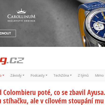
p
Závody
Podcasty
TechZóna
Z týmů
Mimo s
d Colombieru poté, co se zbavil Ayusa
stíhačku, ale v cílovém stoupání mu 