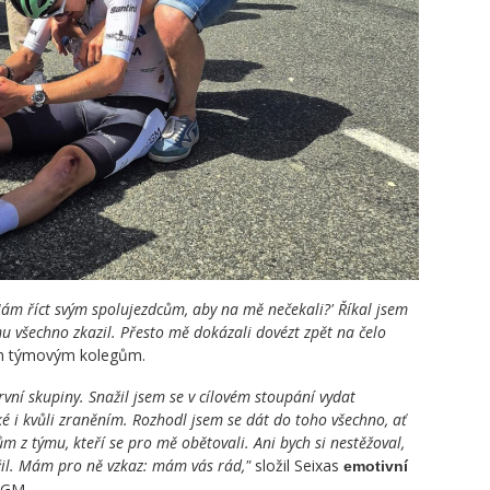
Mám říct svým spolujezdcům, aby na mě nečekali?' Říkal jsem
ýmu všechno zkazil. Přesto mě dokázali dovézt zpět na čelo
m týmovým kolegům.
rvní skupiny. Snažil jsem se v cílovém stoupání vydat
žké i kvůli zraněním. Rozhodl jsem se dát do toho všechno, ať
kům z týmu, kteří se pro mě obětovali. Ani bych si nestěžoval,
užil. Mám pro ně vzkaz: mám vás rád,"
složil Seixas
emotivní
CGM.