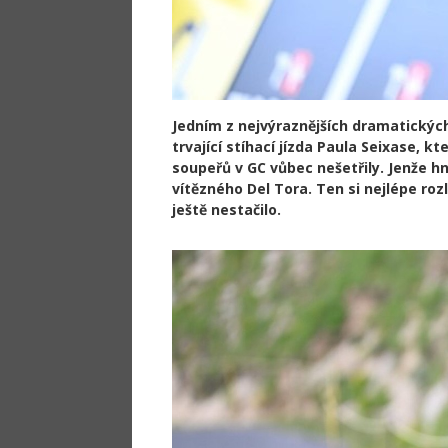
Jedním z nejvýraznějších dramatických
trvající stíhací jízda Paula Seixase,
soupeřů v GC vůbec nešetřily. Jenže hn
vítězného Del Tora. Ten si nejlépe rozlo
ještě nestačilo.