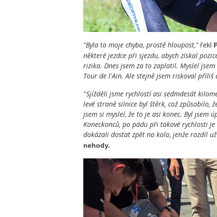
"Byla to moje chyba, prostě hloupost,"
řekl
některé jezdce při sjezdu, abych získal pozic
rizika. Dnes jsem za to zaplatil. Myslel jse
Tour de l'Ain. Ale stejně jsem riskoval příli
"
Sjížděli jsme rychlostí asi sedmdesát kilom
levé straně silnice byl štěrk, což způsobilo, 
jsem si myslel, že to je asi konec. Byl jsem ú
Koneckonců, po pádu při takové rychlosti je 
dokázali dostat zpět na kolo, jenže rozdíl u
nehody.