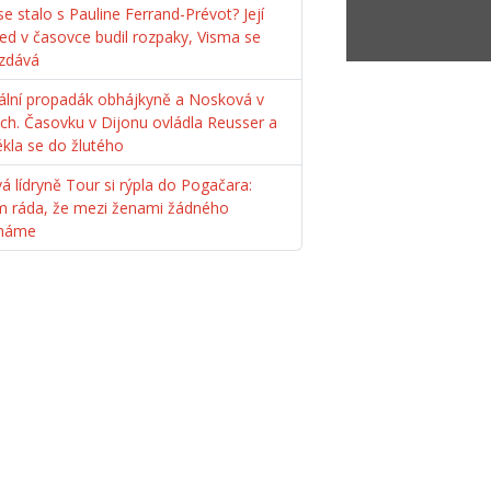
e stalo s Pauline Ferrand-Prévot? Její
ed v časovce budil rozpaky, Visma se
zdává
ální propadák obhájkyně a Nosková v
ách. Časovku v Dijonu ovládla Reusser a
ékla se do žlutého
á lídryně Tour si rýpla do Pogačara:
m ráda, že mezi ženami žádného
máme