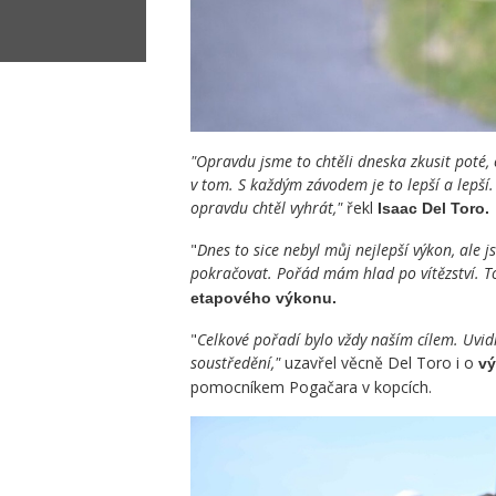
"Opravdu jsme to chtěli dneska zkusit poté, c
v tom. S každým závodem je to lepší a lepší
opravdu chtěl vyhrát,"
řekl
Isaac Del Toro.
"
Dnes to sice nebyl můj nejlepší výkon, ale
pokračovat. Pořád mám hlad po vítězství. T
etapového výkonu.
"
Celkové pořadí bylo vždy naším cílem. Uvi
soustředění,"
uzavřel věcně Del Toro i o
vý
pomocníkem Pogačara v kopcích.