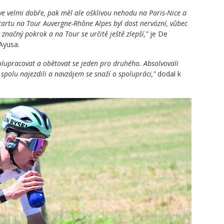
ve velmi dobře, pak měl ale ošklivou nehodu na Paris-Nice a
startu na Tour Auvergne-Rhône Alpes byl dost nervózní, vůbec
 značný pokrok a na Tour se určitě ještě zlepší,"
je De
Ayusa.
lupracovat a obětovat se jeden pro druhého. Absolvovali
polu najezdili a navzájem se snaží o spolupráci,"
dodal k