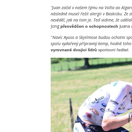
"Juan začal v našem týmu na Volta ao Algar
následně musel řešit alergii v Baskicku. Ze 
nevěděl, jak na tom je. Teď vidíme, že udělal
Jong
Juana 
přesvědčen o schopnostech
"
Navíc Ayuso a Skjelmose budou ochotni spo
spolu vydařený přípravný kemp, hodně toho s
vyrovnané dvojici lídrů
sportovní ředitel.