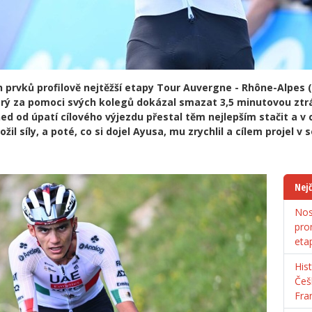
 prvků profilově nejtěžší etapy Tour Auvergne - Rhône-Alpes 
 který za pomoci svých kolegů dokázal smazat 3,5 minutovou ztr
ed od úpatí cílového výjezdu přestal těm nejlepším stačit a v 
žil síly, a poté, co si dojel Ayusa, mu zrychlil a cílem projel v 
Nejč
Nos
pro
eta
His
Češ
Fra