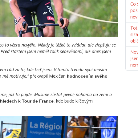
Co s
pos
nev
Tot
slz
obl
o to včera nevyšlo. Někdy je těžké to zvládat, ale zlepšuju se
. Před startem jsem neměl tolik sebevědomí, ale dnes jsem
Nov
Jse
ne
 jsem rád za to, kde teď jsem. V tomto trendu nyní musím
o mě motivuje,"
překvapil Mexičan
hodnocením svého
díme, jak to půjde. Musíme zůstat pevně nohama na zemi a
, kde bude klíčovým
hledech k Tour de France