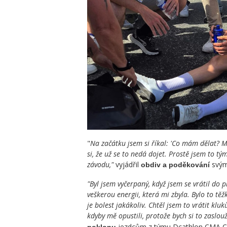
"
Na začátku jsem si říkal: 'Co mám dělat? 
si, že už se to nedá dojet. Prostě jsem to t
závodu,"
vyjádřil
svý
obdiv a poděkování
"Byl jsem vyčerpaný, když jsem se vrátil do p
veškerou energii, která mi zbyla. Bylo to tě
je bolest jakákoliv. Chtěl jsem to vrátit klu
kdyby mě opustili, protože bych si to zaslo
jezdcům z týmu Dcathlon CMA 
poklonu