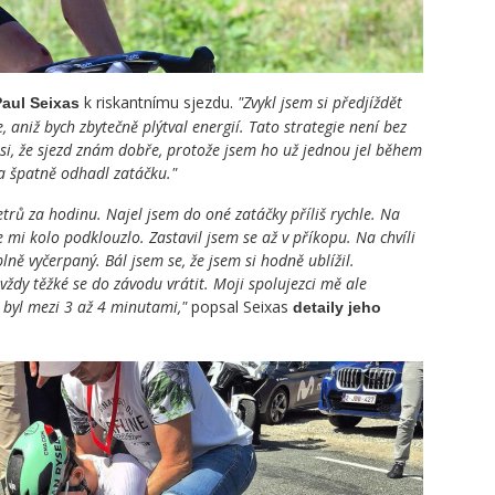
k riskantnímu sjezdu.
"Zvykl jsem si předjíždět
Paul Seixas
e, aniž bych zbytečně plýtval energií. Tato strategie není bez
m si, že sjezd znám dobře, protože jsem ho už jednou jel během
š a špatně odhadl zatáčku."
etrů za hodinu. Najel jsem do oné zatáčky příliš rychle. Na
že mi kolo podklouzlo. Zastavil jsem se až v příkopu. Na chvíli
plně vyčerpaný. Bál jsem se, že jsem si hodně ublížil.
vždy těžké se do závodu vrátit. Moji spolujezci mě ale
ž byl mezi 3 až 4 minutami,"
popsal Seixas
detaily jeho