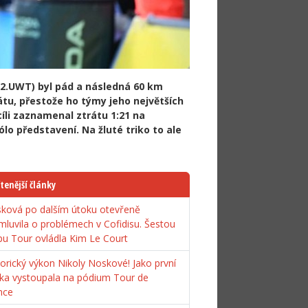
(2.UWT) byl pád a následná 60 km
átu, přestože ho týmy jeho největších
cíli zaznamenal ztrátu 1:21 na
sólo představení. Na žluté triko to ale
tenější články
ková po dalším útoku otevřeně
mluvila o problémech v Cofidisu. Šestou
pu Tour ovládla Kim Le Court
torický výkon Nikoly Noskové! Jako první
ka vystoupala na pódium Tour de
nce