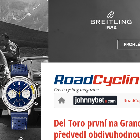
Czech cycling magazine
RoadCu
Del Toro první na Gran
předvedl obdivuhodnou 